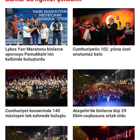
Yerel Yaşam
Canlı Yayın
Lykos Yarı Maratonu binlerce
Cumhuriyetin 102. yılına özel
sporcuyu Pamukkale’nin
unutumaz balo
kalbinde buluşturdu
Cumhuriyet konserinde 140
Ataşehir’de binlerce kişi 29
müzisyen tek sahnede buluştu
Ekim coşkusuna ortak oldu