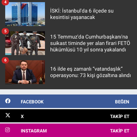
4
İSKİ: İstanbul'da 6 ilçede su
kesintisi yaşanacak
5
15 Temmuz'da Cumhurbaşkanı'na
suikast timinde yer alan firari FETÖ
hükümlüsü 10 yıl sonra yakalandı
6
16 ilde eş zamanlı “vatandaşlık”
operasyonu: 73 kişi gözaltına alındı
FACEBOOK
BEĞEN
X
TAKIP ET
INSTAGRAM
TAKIP ET