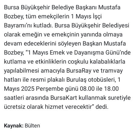
Bursa Büyükşehir Belediye Başkanı Mustafa
Gündem Özel
Bozbey, tüm emekçilerin 1 Mayıs İşçi
Bayramı’nı kutladı. Bursa Büyükşehir Belediyesi
Günün görüntüsü
olarak emeğin ve emekçinin yanında olmaya
devam edeceklerini söyleyen Başkan Mustafa
Haber
Bozbey, “1 Mayıs Emek ve Dayanışma Günü’nde
İlan
kutlama ve etkinliklerin coşkulu kalabalıklarla
yapılabilmesi amacıyla BursaRay ve tramvay
Kimdir
hatları ile resmi plakalı Burulaş otobüsleri, 1
Mayıs 2025 Perşembe günü 08.00 ile 18.00
Koronavirüs
saatleri arasında BursaKart kullanmak suretiyle
ücretsiz olarak hizmet verecektir” dedi.
Kültür Sanat
Ne demişti
Kaynak:
Bülten