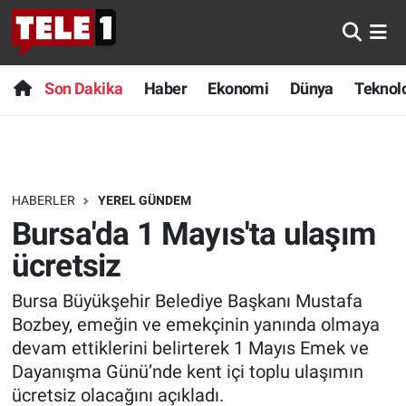
Anında Manşet
Son Dakika
Nöbetçi Eczaneler
Son Dakika
Haber
Ekonomi
Dünya
Teknolo
Başka Sohbetler
Haber
Hava Durumu
Belgesel
Ekonomi
Namaz Vakitleri
HABERLER
YEREL GÜNDEM
Bilim turu
Dünya
Trafik Durumu
Bursa'da 1 Mayıs'ta ulaşım
Bilim ve Teknoloji Evreni
Teknoloji
Süper Lig Puan Durumu ve Fikstür
ücretsiz
Bursa Büyükşehir Belediye Başkanı Mustafa
Doğa Konuşuyor
Sağlık
Tüm Manşetler
Bozbey, emeğin ve emekçinin yanında olmaya
Dünya
Spor
Son Dakika Haberleri
devam ettiklerini belirterek 1 Mayıs Emek ve
Dayanışma Günü’nde kent içi toplu ulaşımın
Ege Saati
Yayın Akışı
Haber Arşivi
ücretsiz olacağını açıkladı.