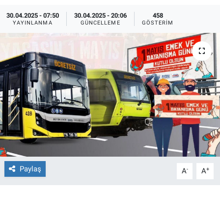
30.04.2025 - 07:50
30.04.2025 - 20:06
458
Ege'den Esintiler
İletişim
YAYINLANMA
GÜNCELLEME
GÖSTERIM
Eğitim
Eğlence
Ekonomi
Forum
Gerçeğin İzinde
Gün Başlıyor
Paylaş
-
+
A
A
Gün Bitiyor
Gün Ortası