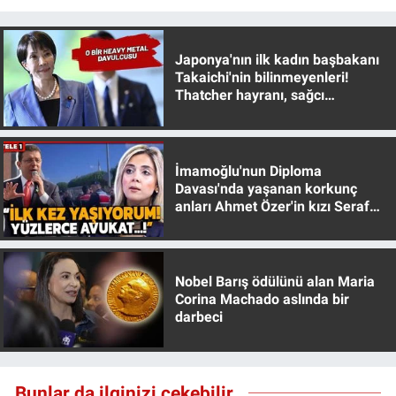
Nedir
Popüler
Japonya'nın ilk kadın başbakanı
Takaichi'nin bilinmeyenleri!
Thatcher hayranı, sağcı
Programlar
muhafazakar
Sağlık
İmamoğlu'nun Diploma
Spor
Davası'nda yaşanan korkunç
anları Ahmet Özer'in kızı Seraf
Özer anlattı!
Teknoloji
Türkiye'nin Geleceği
Nobel Barış ödülünü alan Maria
Corina Machado aslında bir
darbeci
Türkiye'nin Gündemi
Yerel Gündem
Bunlar da ilginizi çekebilir