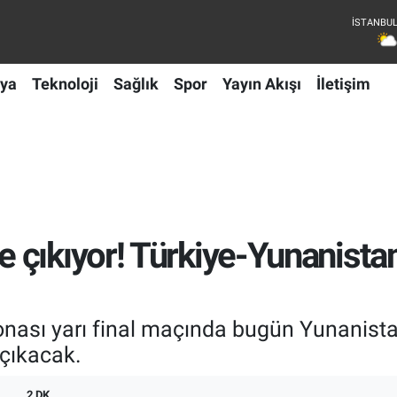
ya
Teknoloji
Sağlık
Spor
Yayın Akışı
İletişim
çıkıyor! Türkiye-Yunanistan
sı yarı final maçında bugün Yunanistan 
 çıkacak.
2 DK