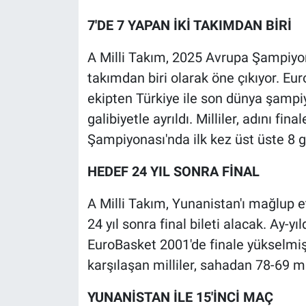
Yerel Yaşam
7'DE 7 YAPAN İKİ TAKIMDAN BİRİ
Canlı Yayın
A Milli Takım, 2025 Avrupa Şampiyon
takımdan biri olarak öne çıkıyor. Eur
ekipten Türkiye ile son dünya şamp
galibiyetle ayrıldı. Milliler, adını fi
Şampiyonası'nda ilk kez üst üste 8 g
HEDEF 24 YIL SONRA FİNAL
A Milli Takım, Yunanistan'ı mağlu
24 yıl sonra final bileti alacak. Ay-yı
EuroBasket 2001'de finale yükselmi
karşılaşan milliler, sahadan 78-69 ma
YUNANİSTAN İLE 15'İNCİ MAÇ