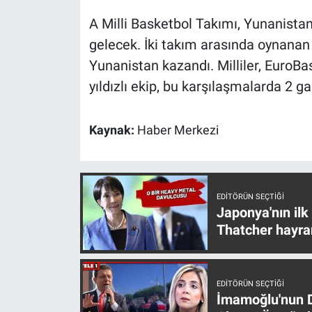
A Milli Basketbol Takımı, Yunanistan
gelecek. İki takım arasında oynanan
Yunanistan kazandı. Milliler, EuroBa
yıldızlı ekip, bu karşılaşmalarda 2 ga
Kaynak:
Haber Merkezi
EDITÖRÜN SEÇTIĞI
Japonya'nın ilk
Thatcher hayra
EDITÖRÜN SEÇTIĞI
İmamoğlu'nun D