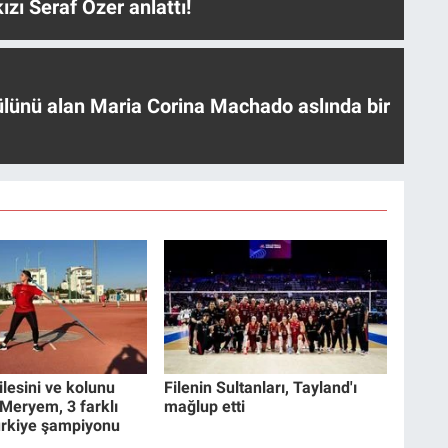
ızı Seraf Özer anlattı!
ülünü alan Maria Corina Machado aslında bir
lesini ve kolunu
Filenin Sultanları, Tayland'ı
Meryem, 3 farklı
mağlup etti
ürkiye şampiyonu