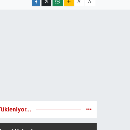
-
+
A
A
ükleniyor...