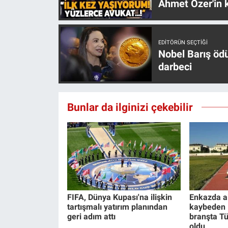
Ahmet Özer'in k
EDITÖRÜN SEÇTIĞI
Nobel Barış öd
darbeci
Bunlar da ilginizi çekebilir
FIFA, Dünya Kupası'na ilişkin
Enkazda ai
tartışmalı yatırım planından
kaybeden 
geri adım attı
branşta T
oldu