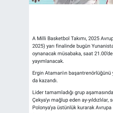
Gündem Özel
Günün görüntüsü
Haber
A Milli Basketbol Takımı, 2025 Avr
2025) yarı finalinde bugün Yunanista
İlan
oynanacak müsabaka, saat 21.00'de 
yayımlanacak.
Kimdir
Ergin Ataman'ın başantrenörlüğünü y
Koronavirüs
da kazandı.
Kültür Sanat
Lider tamamladığı grup aşamasında S
Çekya'yı mağlup eden ay-yıldızlılar, 
Ne demişti
Polonya'ya üstünlük kurarak Avrupa 