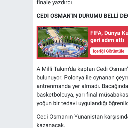
finale yazdırdı.
Nedir
CEDİ OSMAN'IN DURUMU BELLİ DE
Popüler
Programlar
FIFA, Dünya Kup
geri adım attı
Sağlık
İçeriği Görüntüle
Spor
A Milli Takım'da kaptan Cedi Osman'
Teknoloji
bulunuyor. Polonya ile oynanan çeyr
antrenmanda yer almadı. Bacağında 
Türkiye'nin Geleceği
basketbolcuya, yarı final müsabakasın
yoğun bir tedavi uygulandığı öğrenild
Türkiye'nin Gündemi
Cedi Osman'ın Yunanistan karşısınd
Yerel Gündem
kazanacak.