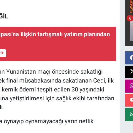
ĞİL
6
ası'na ilişkin tartışmalı yatırım planından
ın Yunanistan maçı öncesinde sakatlığı
ek final müsabakasında sakatlanan Cedi, ilk
kemik ödemi tespit edilen 30 yaşındaki
a yetiştirilmesi için sağlık ekibi tarafından
i.
a oynayıp oynamayacağı yarın netlik