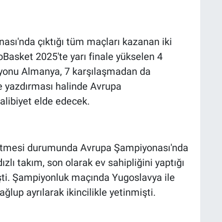
ası'nda çıktığı tüm maçları kazanan iki
oBasket 2025'te yarı finale yükselen 4
iyonu Almanya, 7 karşılaşmadan da
nale yazdırması halinde Avrupa
alibiyet elde edecek.
p etmesi durumunda Avrupa Şampiyonası'nda
ldızlı takım, son olarak ev sahipliğini yaptığı
şti. Şampiyonluk maçında Yugoslavya ile
ğlup ayrılarak ikincilikle yetinmişti.