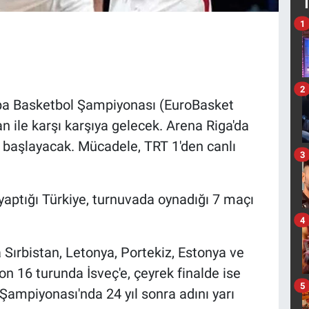
1
2
upa Basketbol Şampiyonası (EuroBasket
n ile karşı karşıya gelecek. Arena Riga'da
başlayacak. Mücadele, TRT 1'den canlı
3
aptığı Türkiye, turnuvada oynadığı 7 maçı
4
ırbistan, Letonya, Portekiz, Estonya ve
son 16 turunda İsveç'e, çeyrek finalde ise
5
Şampiyonası'nda 24 yıl sonra adını yarı