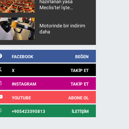
hazırlanan yasa
Meclis'te! İşte
maddeler
Motorinde bir indirim
daha
FACEBOOK
BEĞEN
X
TAKIP ET
INSTAGRAM
TAKIP ET
YOUTUBE
ABONE OL
+905423395813
İLETIŞIM