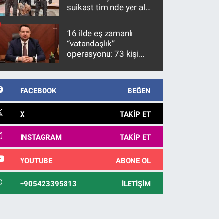
suikast timinde yer alan
firari FETÖ hükümlüsü
10 yıl sonra yakalandı
16 ilde eş zamanlı
“vatandaşlık”
operasyonu: 73 kişi
gözaltına alındı
FACEBOOK
BEĞEN
X
TAKIP ET
INSTAGRAM
TAKIP ET
YOUTUBE
ABONE OL
+905423395813
İLETIŞIM