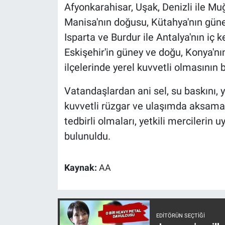
Nedir
Afyonkarahisar, Uşak, Denizli ile Muğl
Manisa'nın doğusu, Kütahya'nın güne
Popüler
Isparta ve Burdur ile Antalya'nın iç 
Eskişehir'in güney ve doğu, Konya'nı
Programlar
ilçelerinde yerel kuvvetli olmasının 
Sağlık
Vatandaşlardan ani sel, su baskını, yı
kuvvetli rüzgar ve ulaşımda aksamala
Spor
tedbirli olmaları, yetkili mercilerin u
Teknoloji
bulunuldu.
Türkiye'nin Geleceği
Kaynak:
AA
Türkiye'nin Gündemi
Yerel Gündem
EDITÖRÜN SEÇTIĞI