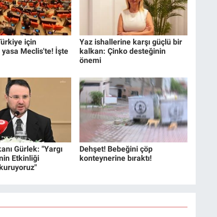
ürkiye için
Yaz ishallerine karşı güçlü bir
 yasa Meclis'te! İşte
kalkan: Çinko desteğinin
önemi
anı Gürlek: "Yargı
Dehşet! Bebeğini çöp
in Etkinliği
konteynerine bıraktı!
 kuruyoruz"