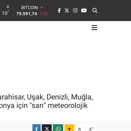
79.591,74
-1.82
DOLAR
°
10
45,43620
0.02
EURO
53,38690
0.19
STERLİN
61,60380
0.18
G.ALTIN
6862,09000
0.19
BİST100
14.598,00
0
ahisar, Uşak, Denizli, Muğla,
onya için "sarı" meteorolojik
-
+
A
A