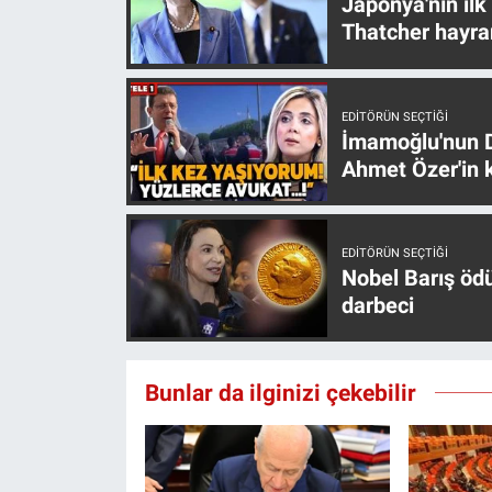
Japonya'nın ilk
Yerel Yaşam
Thatcher hayra
Canlı Yayın
EDITÖRÜN SEÇTIĞI
İmamoğlu'nun D
Ahmet Özer'in k
EDITÖRÜN SEÇTIĞI
Nobel Barış öd
darbeci
Bunlar da ilginizi çekebilir