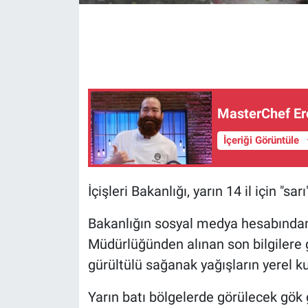
Gündem Özel
Günün görüntüsü
Haber
MasterChef Ere
İlan
İçeriği Görüntüle
Kimdir
İçişleri Bakanlığı, yarın 14 il için "sar
Koronavirüs
Bakanlığın sosyal medya hesabından
Müdürlüğünden alınan son bilgilere
Kültür Sanat
gürültülü sağanak yağışların yerel kuv
Ne demişti
Yarın batı bölgelerde görülecek gök 