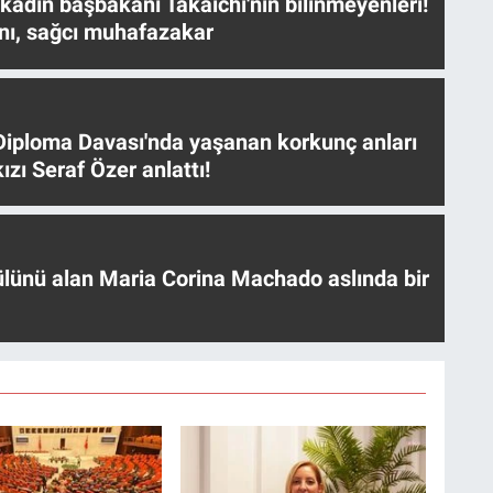
 kadın başbakanı Takaichi'nin bilinmeyenleri!
nı, sağcı muhafazakar
iploma Davası'nda yaşanan korkunç anları
ızı Seraf Özer anlattı!
ülünü alan Maria Corina Machado aslında bir