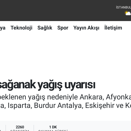
ya
Teknoloji
Sağlık
Spor
Yayın Akışı
İletişim
u sağanak yağış uyarısı
beklenen yağış nedeniyle Ankara, Afyonkar
, Isparta, Burdur Antalya, Eskişehir ve K
2260
1 DK