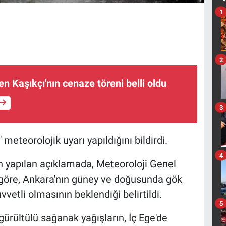
1
2
n Kaşıkçı'nın cenaze töreni belli oldu
3
ı" meteorolojik uyarı yapıldığını bildirdi.
4
 yapılan açıklamada, Meteoroloji Genel
 göre, Ankara'nın güney ve doğusunda gök
vetli olmasının beklendiği belirtildi.
5
gürültülü sağanak yağışların, İç Ege'de