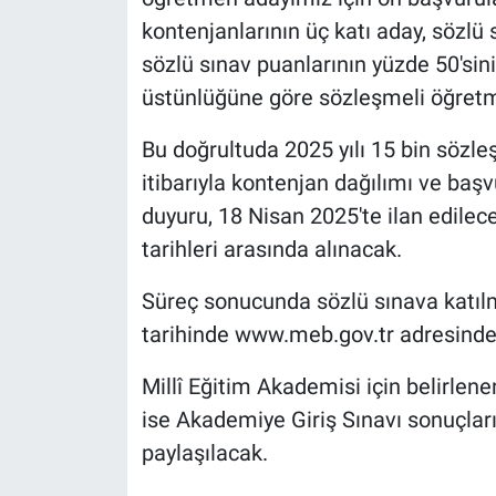
Nedir
kontenjanlarının üç katı aday, sözlü
sözlü sınav puanlarının yüzde 50'si
Popüler
üstünlüğüne göre sözleşmeli öğretm
Programlar
Bu doğrultuda 2025 yılı 15 bin sözl
Sağlık
itibarıyla kontenjan dağılımı ve başv
duyuru, 18 Nisan 2025'te ilan edilec
Spor
tarihleri arasında alınacak.
Teknoloji
Süreç sonucunda sözlü sınava katıl
tarihinde www.meb.gov.tr adresinden
Türkiye'nin Geleceği
Millî Eğitim Akademisi için belirlene
Türkiye'nin Gündemi
ise Akademiye Giriş Sınavı sonuçlar
paylaşılacak.
Yerel Gündem