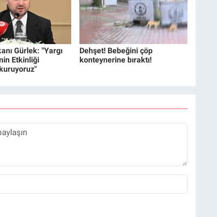
anı Gürlek: "Yargı
Dehşet! Bebeğini çöp
in Etkinliği
konteynerine bıraktı!
 kuruyoruz"