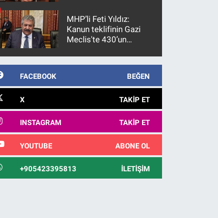
gözaltına alındı
MHP’li Feti Yıldız:
Kanun teklifinin Gazi
Meclis'te 430’un
üzerinde bir kabulle
kanunlaşacağı
görülmektedir
FACEBOOK
BEĞEN
X
TAKIP ET
INSTAGRAM
TAKIP ET
YOUTUBE
ABONE OL
+905423395813
İLETIŞIM