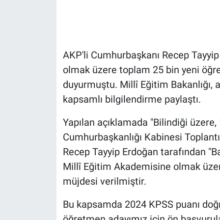
Gündem Özel
Günün görüntüsü
AKP'li Cumhurbaşkanı Recep Tayyip 
olmak üzere toplam 25 bin yeni öğre
Haber
duyurmuştu. Millî Eğitim Bakanlığı, a
kapsamlı bilgilendirme paylaştı.
İlan
Yapılan açıklamada "Bilindiği üzere,
Kimdir
Cumhurbaşkanlığı Kabinesi Toplant
Koronavirüs
Recep Tayyip Erdoğan tarafından "B
Millî Eğitim Akademisine olmak üzer
Kültür Sanat
müjdesi verilmiştir.
Ne demişti
Bu kapsamda 2024 KPSS puanı doğru
öğretmen adayımız için ön başvurula