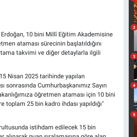
2
Erdoğan, 10 bini Millî Eğitim Akademisine
tmen ataması sürecinin başlatıldığını
tama takvimi ve diğer detaylarla ilgili
3
 15 Nisan 2025 tarihinde yapılan
ısı sonrasında Cumhurbaşkanımız Sayın
4
akanlığımıza öğretmen ataması için 10 bini
e toplam 25 bin kadro ihdası yapıldığı"
5
ltusunda istihdam edilecek 15 bin
r alınarak puan sıralamasına göre alan