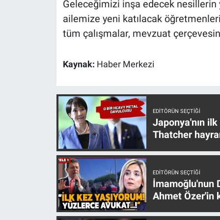
Geleceğimizi inşa edecek nesillerin
Yerel Yaşam
ailemize yeni katılacak öğretmenle
tüm çalışmalar, mevzuat çerçevesinde
Canlı Yayın
Kaynak:
Haber Merkezi
EDITÖRÜN SEÇTIĞI
Japonya'nın ilk
Thatcher hayra
EDITÖRÜN SEÇTIĞI
İmamoğlu'nun D
Ahmet Özer'in k