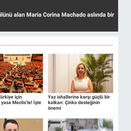
ülünü alan Maria Corina Machado aslında bir
ürkiye için
Yaz ishallerine karşı güçlü bir
 yasa Meclis'te! İşte
kalkan: Çinko desteğinin
önemi