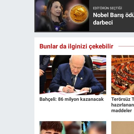
EDITÖRÜN SEÇTIĞI
Nobel Barış öd
darbeci
Bunlar da ilginizi çekebilir
Bahçeli: 86 milyon kazanacak
Terörsüz T
hazırlanan
maddeler