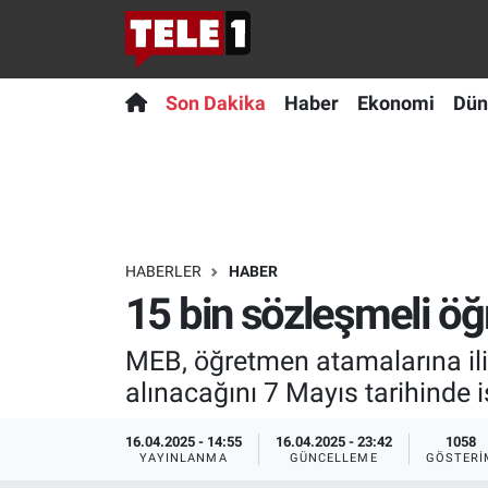
Anında Manşet
Son Dakika
Nöbetçi Eczaneler
Son Dakika
Haber
Ekonomi
Dün
Başka Sohbetler
Haber
Hava Durumu
Belgesel
Ekonomi
Namaz Vakitleri
Bilim turu
Dünya
Trafik Durumu
HABERLER
HABER
15 bin sözleşmeli öğ
Bilim ve Teknoloji Evreni
Teknoloji
Süper Lig Puan Durumu ve Fikstür
MEB, öğretmen atamalarına ili
Doğa Konuşuyor
Sağlık
Tüm Manşetler
alınacağını 7 Mayıs tarihinde 
Dünya
Spor
Son Dakika Haberleri
16.04.2025 - 14:55
16.04.2025 - 23:42
1058
YAYINLANMA
GÜNCELLEME
GÖSTERI
Ege Saati
Yayın Akışı
Haber Arşivi