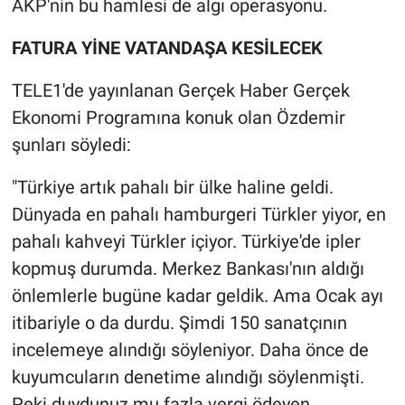
AKP'nin bu hamlesi de algı operasyonu.
Nedir
FATURA YİNE VATANDAŞA KESİLECEK
Popüler
TELE1'de yayınlanan Gerçek Haber Gerçek
Programlar
Ekonomi Programına konuk olan Özdemir
şunları söyledi:
Sağlık
"Türkiye artık pahalı bir ülke haline geldi.
Spor
Dünyada en pahalı hamburgeri Türkler yiyor, en
Teknoloji
pahalı kahveyi Türkler içiyor. Türkiye'de ipler
kopmuş durumda. Merkez Bankası'nın aldığı
Türkiye'nin Geleceği
önlemlerle bugüne kadar geldik. Ama Ocak ayı
itibariyle o da durdu. Şimdi 150 sanatçının
Türkiye'nin Gündemi
incelemeye alındığı söyleniyor. Daha önce de
Yerel Gündem
kuyumcuların denetime alındığı söylenmişti.
Peki duydunuz mu fazla vergi ödeyen