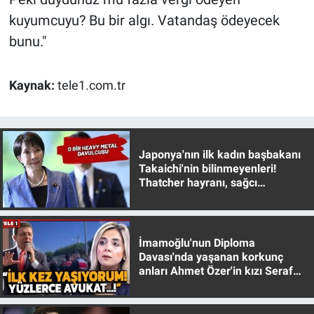
Yerel Yaşam
kuyumcuyu? Bu bir algı. Vatandaş ödeyecek
bunu."
Canlı Yayın
Kaynak:
tele1.com.tr
Japonya'nın ilk kadın başbakanı
Takaichi'nin bilinmeyenleri!
Thatcher hayranı, sağcı
muhafazakar
İmamoğlu'nun Diploma
Davası'nda yaşanan korkunç
anları Ahmet Özer'in kızı Seraf
Özer anlattı!