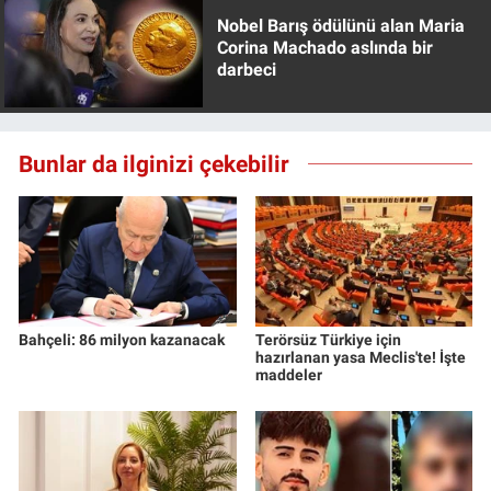
Nobel Barış ödülünü alan Maria
Corina Machado aslında bir
darbeci
Bunlar da ilginizi çekebilir
Bahçeli: 86 milyon kazanacak
Terörsüz Türkiye için
hazırlanan yasa Meclis'te! İşte
maddeler