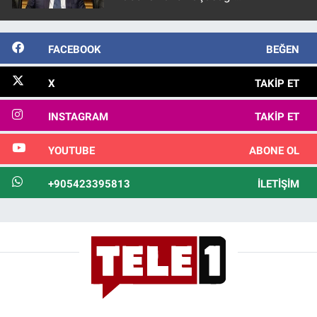
görülmektedir
FACEBOOK
BEĞEN
X
TAKIP ET
INSTAGRAM
TAKIP ET
YOUTUBE
ABONE OL
+905423395813
İLETIŞIM