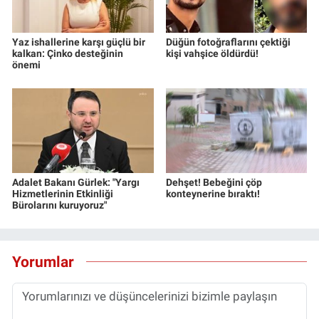
Yaz ishallerine karşı güçlü bir
Düğün fotoğraflarını çektiği
kalkan: Çinko desteğinin
kişi vahşice öldürdü!
önemi
Adalet Bakanı Gürlek: "Yargı
Dehşet! Bebeğini çöp
Hizmetlerinin Etkinliği
konteynerine bıraktı!
Bürolarını kuruyoruz"
Yorumlar