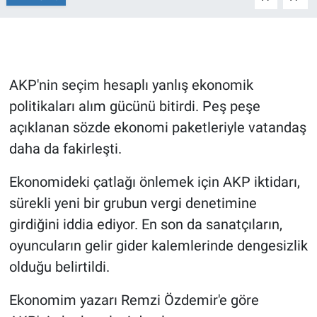
Gündem Özel
Günün görüntüsü
AKP'nin seçim hesaplı yanlış ekonomik
politikaları alım gücünü bitirdi. Peş peşe
Haber
açıklanan sözde ekonomi paketleriyle vatandaş
İlan
daha da fakirleşti.
Kimdir
Ekonomideki çatlağı önlemek için AKP iktidarı,
sürekli yeni bir grubun vergi denetimine
Koronavirüs
girdiğini iddia ediyor. En son da sanatçıların,
oyuncuların gelir gider kalemlerinde dengesizlik
Kültür Sanat
olduğu belirtildi.
Ne demişti
Ekonomim yazarı Remzi Özdemir'e göre