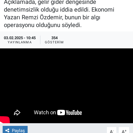
Açıklamada, gelir gider dengesinde
denetimsizlik olduğu iddia edildi. Ekonomi
Ege'den Esintiler
İletişim
Yazarı Remzi Özdemir, bunun bir algı
operasyonu olduğunu söyledi.
Eğitim
03.02.2025 - 10:45
354
Eğlence
YAYINLANMA
GÖSTERIM
Ekonomi
Forum
Gerçeğin İzinde
Gün Başlıyor
Gün Bitiyor
Paylaş
-
+
Gün Ortası
A
A