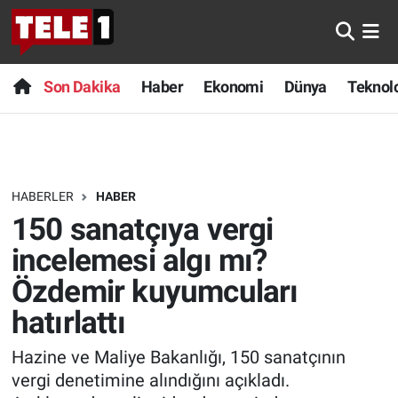
Anında Manşet
Son Dakika
Nöbetçi Eczaneler
Son Dakika
Haber
Ekonomi
Dünya
Teknolo
Başka Sohbetler
Haber
Hava Durumu
Belgesel
Ekonomi
Namaz Vakitleri
HABERLER
HABER
Bilim turu
Dünya
Trafik Durumu
150 sanatçıya vergi
Bilim ve Teknoloji Evreni
Teknoloji
Süper Lig Puan Durumu ve Fikstür
incelemesi algı mı?
Özdemir kuyumcuları
Doğa Konuşuyor
Sağlık
Tüm Manşetler
hatırlattı
Dünya
Spor
Son Dakika Haberleri
Hazine ve Maliye Bakanlığı, 150 sanatçının
vergi denetimine alındığını açıkladı.
Ege Saati
Yayın Akışı
Haber Arşivi