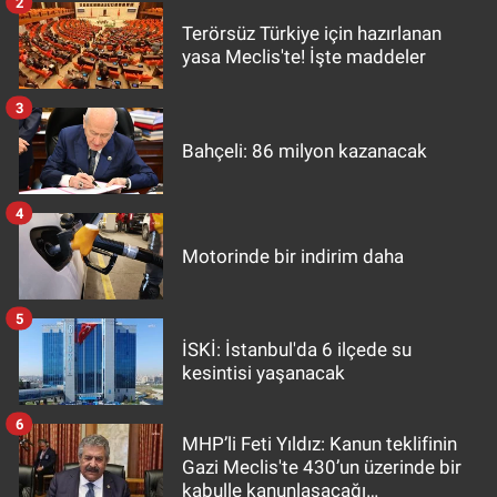
2
Terörsüz Türkiye için hazırlanan
yasa Meclis'te! İşte maddeler
3
Bahçeli: 86 milyon kazanacak
4
Motorinde bir indirim daha
5
İSKİ: İstanbul'da 6 ilçede su
kesintisi yaşanacak
6
MHP’li Feti Yıldız: Kanun teklifinin
Gazi Meclis'te 430’un üzerinde bir
kabulle kanunlaşacağı