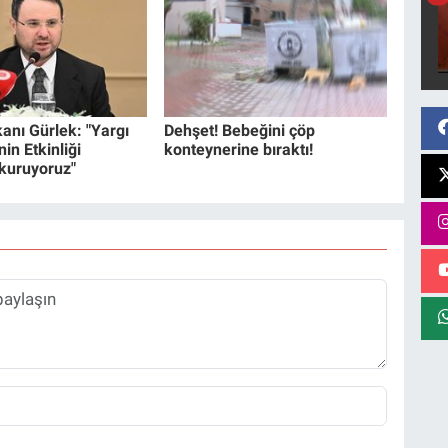
anı Gürlek: "Yargı
Dehşet! Bebeğini çöp
in Etkinliği
konteynerine bıraktı!
 kuruyoruz"