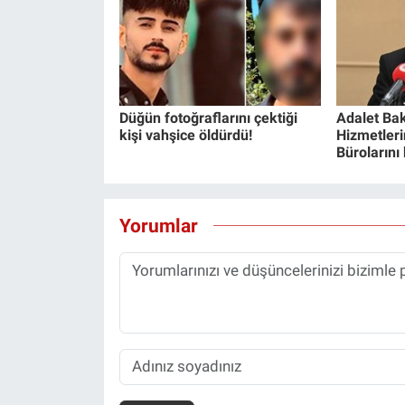
Nedir
Popüler
Programlar
Düğün fotoğraflarını çektiği
Adalet Bak
kişi vahşice öldürdü!
Hizmetlerin
Sağlık
Bürolarını
Spor
Yorumlar
Teknoloji
Türkiye'nin Geleceği
Türkiye'nin Gündemi
Yerel Gündem