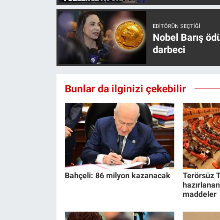
Gündem Özel
EDITÖRÜN SEÇTIĞI
Nobel Barış öd
Günün görüntüsü
darbeci
Haber
Bunlar da ilginizi çekebilir
İlan
Kimdir
Koronavirüs
Kültür Sanat
Bahçeli: 86 milyon kazanacak
Terörsüz T
hazırlanan
maddeler
Ne demişti