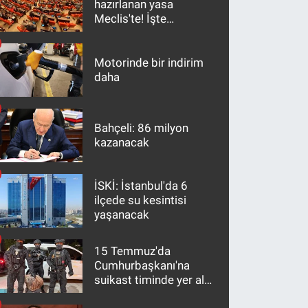
hazırlanan yasa
Meclis'te! İşte
maddeler
Motorinde bir indirim
daha
Bahçeli: 86 milyon
kazanacak
İSKİ: İstanbul'da 6
ilçede su kesintisi
yaşanacak
15 Temmuz'da
Cumhurbaşkanı'na
suikast timinde yer alan
firari FETÖ hükümlüsü