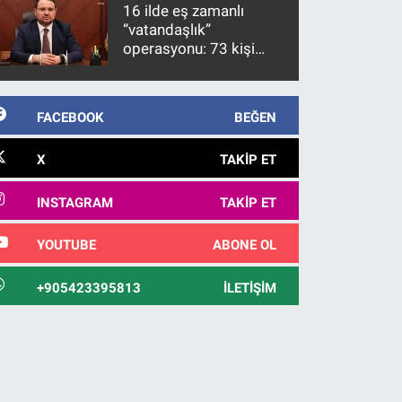
10 yıl sonra yakalandı
16 ilde eş zamanlı
“vatandaşlık”
operasyonu: 73 kişi
gözaltına alındı
FACEBOOK
BEĞEN
X
TAKIP ET
INSTAGRAM
TAKIP ET
YOUTUBE
ABONE OL
+905423395813
İLETIŞIM