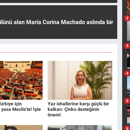
2
ülünü alan Maria Corina Machado aslında bir
3
4
5
ürkiye için
Yaz ishallerine karşı güçlü bir
 yasa Meclis'te! İşte
kalkan: Çinko desteğinin
önemi
6