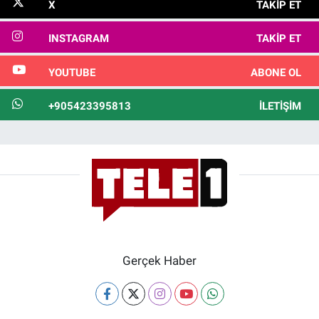
X
TAKIP ET
INSTAGRAM
TAKIP ET
YOUTUBE
ABONE OL
+905423395813
İLETIŞIM
Gerçek Haber