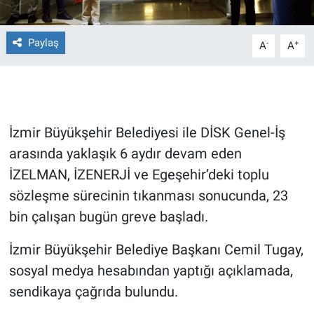
Gündem Özel
Paylaş
-
+
A
A
Günün görüntüsü
Haber
İzmir Büyükşehir Belediyesi ile DİSK Genel-İş
İlan
arasında yaklaşık 6 aydır devam eden
İZELMAN, İZENERJİ ve Egeşehir’deki toplu
Kimdir
sözleşme sürecinin tıkanması sonucunda, 23
Koronavirüs
bin çalışan bugün greve başladı.
Kültür Sanat
İzmir Büyükşehir Belediye Başkanı Cemil Tugay,
sosyal medya hesabından yaptığı açıklamada,
Ne demişti
sendikaya çağrıda bulundu.