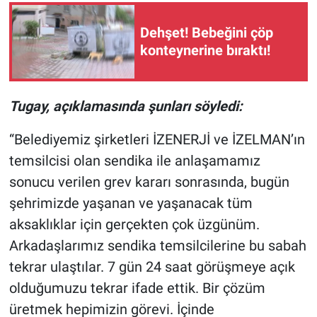
Nedir
Dehşet! Bebeğini çöp
Popüler
konteynerine bıraktı!
Programlar
Tugay, açıklamasında şunları söyledi:
Sağlık
“Belediyemiz şirketleri İZENERJİ ve İZELMAN’ın
Spor
temsilcisi olan sendika ile anlaşamamız
sonucu verilen grev kararı sonrasında, bugün
Teknoloji
şehrimizde yaşanan ve yaşanacak tüm
Türkiye'nin Geleceği
aksaklıklar için gerçekten çok üzgünüm.
Arkadaşlarımız sendika temsilcilerine bu sabah
Türkiye'nin Gündemi
tekrar ulaştılar. 7 gün 24 saat görüşmeye açık
olduğumuzu tekrar ifade ettik. Bir çözüm
Yerel Gündem
üretmek hepimizin görevi. İçinde