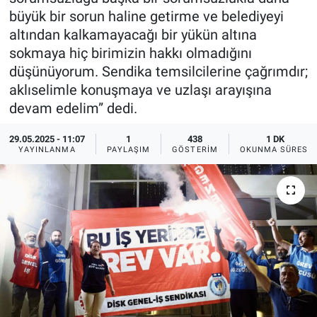
büyük bir sorun haline getirme ve belediyeyi
Ege'den Esintiler
İletişim
altından kalkamayacağı bir yükün altına
sokmaya hiç birimizin hakkı olmadığını
Eğitim
düşünüyorum. Sendika temsilcilerine çağrımdır;
aklıselimle konuşmaya ve uzlaşı arayışına
Eğlence
devam edelim” dedi.
Ekonomi
29.05.2025 - 11:07
1
438
1 DK
YAYINLANMA
PAYLAŞIM
GÖSTERIM
OKUNMA SÜRESI
Forum
Gerçeğin İzinde
Gün Başlıyor
Gün Bitiyor
Gün Ortası