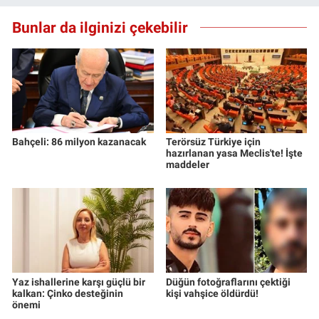
Bunlar da ilginizi çekebilir
Bahçeli: 86 milyon kazanacak
Terörsüz Türkiye için
hazırlanan yasa Meclis'te! İşte
maddeler
Yaz ishallerine karşı güçlü bir
Düğün fotoğraflarını çektiği
kalkan: Çinko desteğinin
kişi vahşice öldürdü!
önemi