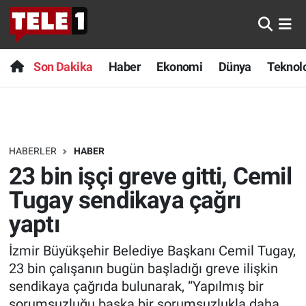
Anında Manşet
Son Dakika
Nöbetçi Eczaneler
Son Dakika
Haber
Ekonomi
Dünya
Teknolo
Başka Sohbetler
Haber
Hava Durumu
Belgesel
Ekonomi
Namaz Vakitleri
HABERLER
HABER
Bilim turu
Dünya
Trafik Durumu
23 bin işçi greve gitti, Cemil
Bilim ve Teknoloji Evreni
Teknoloji
Süper Lig Puan Durumu ve Fikstür
Tugay sendikaya çağrı
yaptı
Doğa Konuşuyor
Sağlık
Tüm Manşetler
İzmir Büyükşehir Belediye Başkanı Cemil Tugay,
Dünya
Spor
Son Dakika Haberleri
23 bin çalışanın bugün başladığı greve ilişkin
sendikaya çağrıda bulunarak, “Yapılmış bir
Ege Saati
Yayın Akışı
Haber Arşivi
sorumsuzluğu başka bir sorumsuzlukla daha