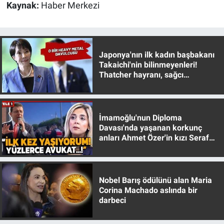
Kaynak:
Haber Merkezi
Japonya'nın ilk kadın başbakanı
Takaichi'nin bilinmeyenleri!
Thatcher hayranı, sağcı
muhafazakar
İmamoğlu'nun Diploma
Davası'nda yaşanan korkunç
anları Ahmet Özer'in kızı Seraf
Özer anlattı!
Nobel Barış ödülünü alan Maria
Corina Machado aslında bir
darbeci