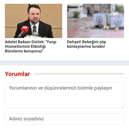
Adalet Bakanı Gürlek: "Yargı
Dehşet! Bebeğini çöp
Hizmetlerinin Etkinliği
konteynerine bıraktı!
Bürolarını kuruyoruz"
Yorumlar