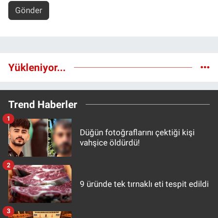
Gönder
Yükleniyor...
Trend Haberler
1
Düğün fotoğraflarını çektiği kişi
vahşice öldürdü!
2
9 üründe tek tırnaklı eti tespit edildi
3