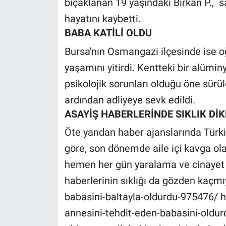
bıçaklanan 19 yaşındaki Birkan P., 
Nedir
hayatını kaybetti.
Popüler
BABA KATİLİ OLDU
Bursa'nın Osmangazi ilçesinde ise o
Programlar
yaşamını yitirdi. Kentteki bir alümin
Sağlık
psikolojik sorunları olduğu öne sürü
ardından adliyeye sevk edildi.
Spor
ASAYİŞ HABERLERİNDE SIKLIK DİK
Öte yandan haber ajanslarında Türki
Teknoloji
göre, son dönemde aile içi kavga ol
Türkiye'nin Geleceği
hemen her gün yaralama ve cinayet gi
haberlerinin sıklığı da gözden kaçmı
Türkiye'nin Gündemi
babasini-baltayla-oldurdu-975476/ h
Yerel Gündem
annesini-tehdit-eden-babasini-oldur