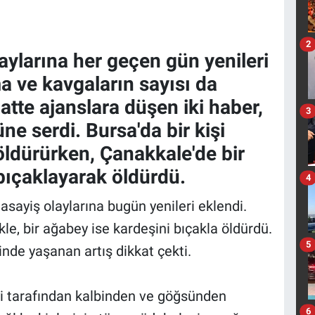
2
aylarına her geçen gün yenileri
ma ve kavgaların sayısı da
atte ajanslara düşen iki haber,
3
üne serdi. Bursa'da bir kişi
öldürürken, Çanakkale'de bir
 bıçaklayarak öldürdü.
4
asayiş olaylarına bugün yenileri eklendi.
kle, bir ağabey ise kardeşini bıçakla öldürdü.
5
inde yaşanan artış dikkat çekti.
yi tarafından kalbinden ve göğsünden
6