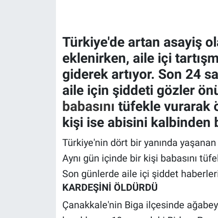
Gündem Özel
Türkiye'de artan asayiş ol
Günün görüntüsü
eklenirken, aile içi tartış
giderek artıyor. Son 24 sa
Haber
aile için şiddeti gözler ön
İlan
babasını
tüfekle vurarak 
kişi ise abisini kalbinden
Kimdir
Türkiye'nin dört bir yanında yaşanan 
Koronavirüs
Aynı gün içinde bir kişi babasını tüfe
Kültür Sanat
Son günlerde aile içi şiddet haberler
KARDEŞİNİ ÖLDÜRDÜ
Ne demişti
Çanakkale'nin Biga ilçesinde ağabe