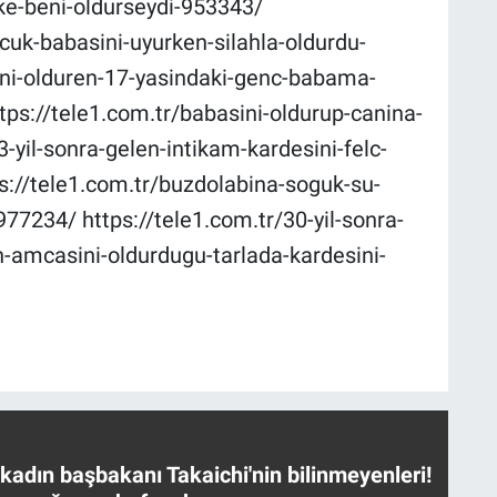
ke-beni-oldurseydi-953343/
ocuk-babasini-uyurken-silahla-oldurdu-
ini-olduren-17-yasindaki-genc-babama-
tps://tele1.com.tr/babasini-oldurup-canina-
3-yil-sonra-gelen-intikam-kardesini-felc-
s://tele1.com.tr/buzdolabina-soguk-su-
77234/ https://tele1.com.tr/30-yil-sonra-
n-amcasini-oldurdugu-tarlada-kardesini-
 kadın başbakanı Takaichi'nin bilinmeyenleri!