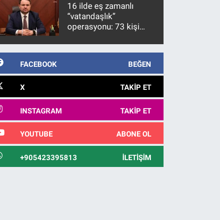
10 yıl sonra yakalandı
16 ilde eş zamanlı
“vatandaşlık”
operasyonu: 73 kişi
gözaltına alındı
FACEBOOK
BEĞEN
X
TAKIP ET
INSTAGRAM
TAKIP ET
YOUTUBE
ABONE OL
+905423395813
İLETIŞIM