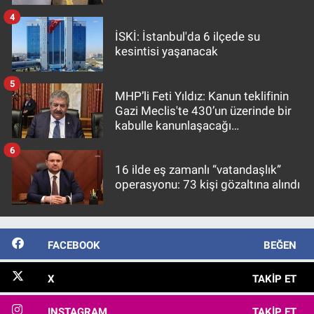
4
İSKİ: İstanbul'da 6 ilçede su
kesintisi yaşanacak
5
MHP’li Feti Yıldız: Kanun teklifinin
Gazi Meclis'te 430’un üzerinde bir
kabulle kanunlaşacağı
görülmektedir
6
16 ilde eş zamanlı “vatandaşlık”
operasyonu: 73 kişi gözaltına alındı
FACEBOOK
BEĞEN
X
TAKIP ET
INSTAGRAM
TAKIP ET