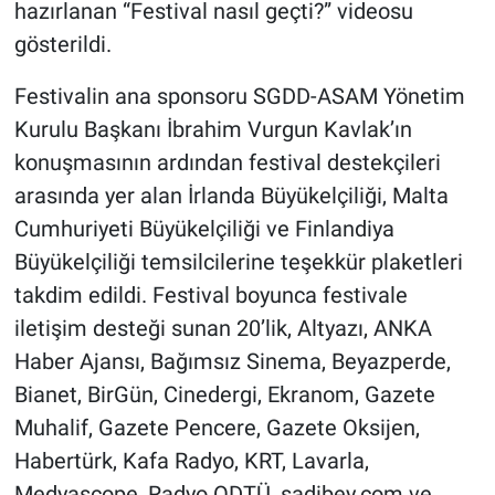
Nedir
hazırlanan “Festival nasıl geçti?” videosu
gösterildi.
Popüler
Festivalin ana sponsoru SGDD-ASAM Yönetim
Programlar
Kurulu Başkanı İbrahim Vurgun Kavlak’ın
konuşmasının ardından festival destekçileri
Sağlık
arasında yer alan İrlanda Büyükelçiliği, Malta
Cumhuriyeti Büyükelçiliği ve Finlandiya
Spor
Büyükelçiliği temsilcilerine teşekkür plaketleri
Teknoloji
takdim edildi. Festival boyunca festivale
iletişim desteği sunan 20’lik, Altyazı, ANKA
Türkiye'nin Geleceği
Haber Ajansı, Bağımsız Sinema, Beyazperde,
Bianet, BirGün, Cinedergi, Ekranom, Gazete
Türkiye'nin Gündemi
Muhalif, Gazete Pencere, Gazete Oksijen,
Yerel Gündem
Habertürk, Kafa Radyo, KRT, Lavarla,
Medyascope, Radyo ODTÜ, sadibey.com ve