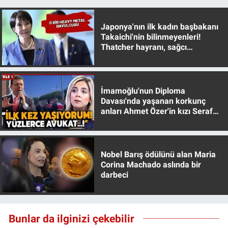
Japonya'nın ilk kadın başbakanı
Takaichi'nin bilinmeyenleri!
Thatcher hayranı, sağcı
muhafazakar
İmamoğlu'nun Diploma
Davası'nda yaşanan korkunç
anları Ahmet Özer'in kızı Seraf
Özer anlattı!
Nobel Barış ödülünü alan Maria
Corina Machado aslında bir
darbeci
Bunlar da ilginizi çekebilir