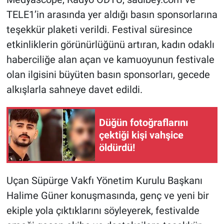
Yerel Yaşam
TELE1’in arasında yer aldığı basın sponsorlarına
teşekkür plaketi verildi. Festival süresince
Canlı Yayın
etkinliklerin görünürlüğünü artıran, kadın odaklı
haberciliğe alan açan ve kamuoyunun festivale
olan ilgisini büyüten basın sponsorları, gecede
alkışlarla sahneye davet edildi.
Düğün fotoğraflarını
çektiği kişi vahşice
öldürdü!
Uçan Süpürge Vakfı Yönetim Kurulu Başkanı
Halime Güner konuşmasında, genç ve yeni bir
ekiple yola çıktıklarını söyleyerek, festivalde