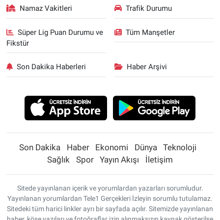
Namaz Vakitleri
Trafik Durumu
Süper Lig Puan Durumu ve
Tüm Manşetler
Fikstür
Son Dakika Haberleri
Haber Arşivi
Son Dakika
Haber
Ekonomi
Dünya
Teknoloji
Sağlık
Spor
Yayın Akışı
İletişim
Sitede yayınlanan içerik ve yorumlardan yazarları sorumludur.
Yayınlanan yorumlardan Tele1 Gerçekleri İzleyin sorumlu tutulamaz.
Sitedeki tüm harici linkler ayrı bir sayfada açılır. Sitemizde yayınlanan
haber, köşe yazıları ve fotoğraflar izin alınmaksızın kaynak gösterilse