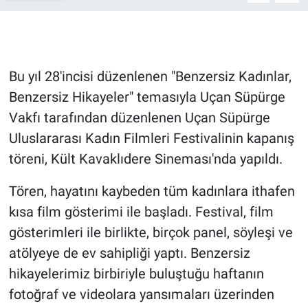
Gündem Özel
Günün görüntüsü
Bu yıl 28'incisi düzenlenen "Benzersiz Kadınlar,
Benzersiz Hikayeler" temasıyla Uçan Süpürge
Haber
Vakfı tarafından düzenlenen Uçan Süpürge
Uluslararası Kadın Filmleri Festivalinin kapanış
İlan
töreni, Kült Kavaklıdere Sineması'nda yapıldı.
Kimdir
Tören, hayatını kaybeden tüm kadınlara ithafen
Koronavirüs
kısa film gösterimi ile başladı. Festival, film
gösterimleri ile birlikte, birçok panel, söyleşi ve
Kültür Sanat
atölyeye de ev sahipliği yaptı. Benzersiz
hikayelerimiz birbiriyle buluştuğu haftanın
Ne demişti
fotoğraf ve videolara yansımaları üzerinden