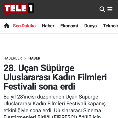
Anında Manşet
Son Dakika
Nöbetçi Eczaneler
Son Dakika
Haber
Ekonomi
Dünya
Teknolo
Başka Sohbetler
Haber
Hava Durumu
Belgesel
Ekonomi
Namaz Vakitleri
HABERLER
HABER
Bilim turu
Dünya
Trafik Durumu
28. Uçan Süpürge
Bilim ve Teknoloji Evreni
Teknoloji
Süper Lig Puan Durumu ve Fikstür
Uluslararası Kadın Filmleri
Festivali sona erdi
Doğa Konuşuyor
Sağlık
Tüm Manşetler
Bu yıl 28'incisi düzenlenen Uçan Süpürge
Dünya
Spor
Son Dakika Haberleri
Uluslararası Kadın Filmleri Festivali kapanış
etkinliğiyle sona erdi. Uluslararası Sinema
Ege Saati
Yayın Akışı
Haber Arşivi
Eleştirmenleri Birliği (FIPRESCI) ödülü için