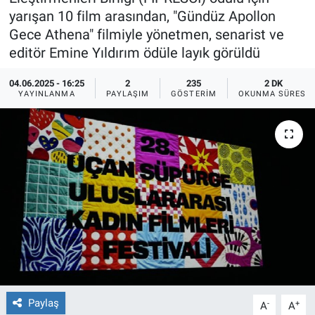
yarışan 10 film arasından, "Gündüz Apollon
Ege'den Esintiler
İletişim
Gece Athena" filmiyle yönetmen, senarist ve
editör Emine Yıldırım ödüle layık görüldü
Eğitim
04.06.2025 - 16:25
2
235
2 DK
YAYINLANMA
PAYLAŞIM
GÖSTERIM
OKUNMA SÜRESI
Eğlence
Ekonomi
Forum
Gerçeğin İzinde
Gün Başlıyor
Gün Bitiyor
Paylaş
-
+
A
A
Gün Ortası