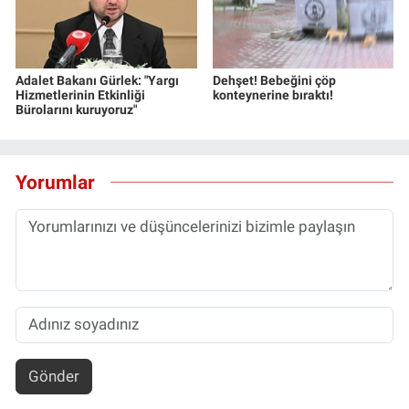
Adalet Bakanı Gürlek: "Yargı
Dehşet! Bebeğini çöp
Hizmetlerinin Etkinliği
konteynerine bıraktı!
Bürolarını kuruyoruz"
Yorumlar
Gönder