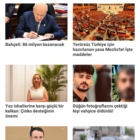
Bahçeli: 86 milyon kazanacak
Terörsüz Türkiye için
hazırlanan yasa Meclis'te! İşte
maddeler
Yaz ishallerine karşı güçlü bir
Düğün fotoğraflarını çektiği
kalkan: Çinko desteğinin
kişi vahşice öldürdü!
önemi