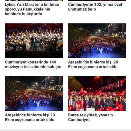
Lykos Yarı Maratonu binlerce
Cumhuriyetin 102. yılına özel
sporcuyu Pamukkale’nin
unutumaz balo
kalbinde buluşturdu
Cumhuriyet konserinde 140
Ataşehir’de binlerce kişi 29
müzisyen tek sahnede buluştu
Ekim coşkusuna ortak oldu
Ataşehir’de binlerce kişi 29
Bursa tek yürek, yaşasın
Ekim coşkusuna ortak oldu
Cumhuriyet