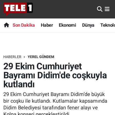
Anında Manşet
Son Dakika
Nöbetçi Eczaneler
Son Dakika
Haber
Ekonomi
Dünya
Teknolo
Başka Sohbetler
Haber
Hava Durumu
Belgesel
Ekonomi
Namaz Vakitleri
HABERLER
YEREL GÜNDEM
Bilim turu
Dünya
Trafik Durumu
29 Ekim Cumhuriyet
Bilim ve Teknoloji Evreni
Teknoloji
Süper Lig Puan Durumu ve Fikstür
Bayramı Didim'de coşkuyla
kutlandı
Doğa Konuşuyor
Sağlık
Tüm Manşetler
29 Ekim Cumhuriyet Bayramı Didim’de büyük
Dünya
Spor
Son Dakika Haberleri
bir coşku ile kutlandı. Kutlamalar kapsamında
Didim Belediyesi tarafından fener alayı ve
Ege Saati
Yayın Akışı
Haber Arşivi
Kolpa konseri gerçekleştirildi.