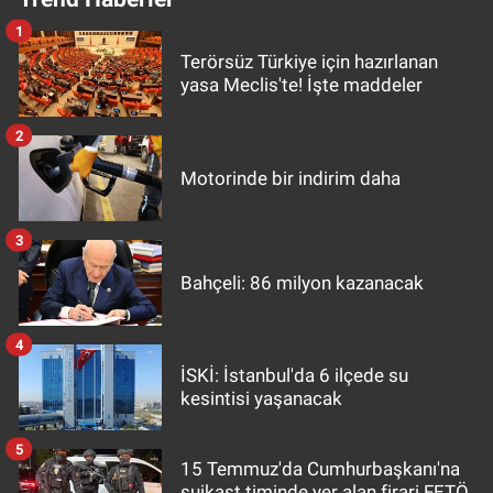
1
Terörsüz Türkiye için hazırlanan
yasa Meclis'te! İşte maddeler
2
Motorinde bir indirim daha
3
Bahçeli: 86 milyon kazanacak
4
İSKİ: İstanbul'da 6 ilçede su
kesintisi yaşanacak
5
15 Temmuz'da Cumhurbaşkanı'na
suikast timinde yer alan firari FETÖ