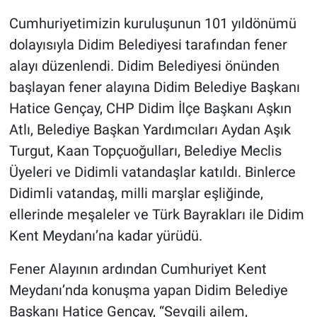
Cumhuriyetimizin kuruluşunun 101 yıldönümü
Gündem Özel
dolayısıyla Didim Belediyesi tarafından fener
alayı düzenlendi. Didim Belediyesi önünden
Günün görüntüsü
başlayan fener alayına Didim Belediye Başkanı
Haber
Hatice Gençay, CHP Didim İlçe Başkanı Aşkın
Atlı, Belediye Başkan Yardımcıları Aydan Aşık
İlan
Turgut, Kaan Topçuoğulları, Belediye Meclis
Üyeleri ve Didimli vatandaşlar katıldı. Binlerce
Kimdir
Didimli vatandaş, milli marşlar eşliğinde,
ellerinde meşaleler ve Türk Bayrakları ile Didim
Koronavirüs
Kent Meydanı’na kadar yürüdü.
Kültür Sanat
Fener Alayının ardından Cumhuriyet Kent
Ne demişti
Meydanı’nda konuşma yapan Didim Belediye
Başkanı Hatice Gençay, “Sevgili ailem,