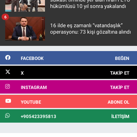
hükümlüsü 10 yıl sonra yakalandı
6
16 ilde eş zamanlı “vatandaşlık”
operasyonu: 73 kişi gözaltına alındı
FACEBOOK
BEĞEN
X
TAKIP ET
INSTAGRAM
TAKIP ET
YOUTUBE
ABONE OL
+905423395813
İLETIŞIM