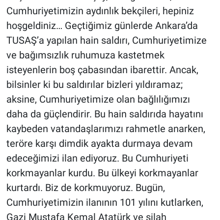
Nedir
Cumhuriyetimizin aydınlık bekçileri, hepiniz
hoşgeldiniz… Geçtiğimiz günlerde Ankara’da
Popüler
TUSAŞ’a yapılan hain saldırı, Cumhuriyetimize
Programlar
ve bağımsızlık ruhumuza kastetmek
isteyenlerin boş çabasından ibarettir. Ancak,
Sağlık
bilsinler ki bu saldırılar bizleri yıldıramaz;
aksine, Cumhuriyetimize olan bağlılığımızı
Spor
daha da güçlendirir. Bu hain saldırıda hayatını
kaybeden vatandaşlarımızı rahmetle anarken,
Teknoloji
teröre karşı dimdik ayakta durmaya devam
Türkiye'nin Geleceği
edeceğimizi ilan ediyoruz. Bu Cumhuriyeti
korkmayanlar kurdu. Bu ülkeyi korkmayanlar
Türkiye'nin Gündemi
kurtardı. Biz de korkmuyoruz. Bugün,
Cumhuriyetimizin ilanının 101 yılını kutlarken,
Yerel Gündem
Gazi Mustafa Kemal Atatürk ve silah