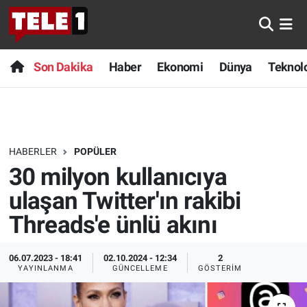
Anında Manşet
Son Dakika
Nöbetçi Eczaneler
Son Dakika
Haber
Ekonomi
Dünya
Teknolo
Başka Sohbetler
Haber
Hava Durumu
Belgesel
Ekonomi
Namaz Vakitleri
HABERLER
POPÜLER
Bilim turu
Dünya
Trafik Durumu
30 milyon kullanıcıya
Bilim ve Teknoloji Evreni
Teknoloji
Süper Lig Puan Durumu ve Fikstür
ulaşan Twitter'ın rakibi
Threads'e ünlü akını
Doğa Konuşuyor
Sağlık
Tüm Manşetler
06.07.2023 - 18:41
02.10.2024 - 12:34
2
Dünya
Spor
Son Dakika Haberleri
YAYINLANMA
GÜNCELLEME
GÖSTERIM
Ege Saati
Yayın Akışı
Haber Arşivi