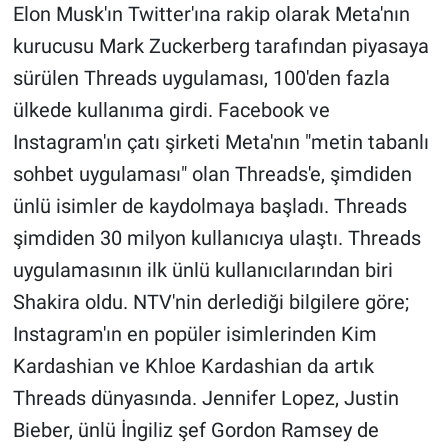
Elon Musk'ın Twitter'ına rakip olarak Meta'nın
kurucusu Mark Zuckerberg tarafından piyasaya
Gündem Özel
sürülen Threads uygulaması, 100'den fazla
Günün görüntüsü
ülkede kullanıma girdi. Facebook ve
Instagram'ın çatı şirketi Meta'nın "metin tabanlı
Haber
sohbet uygulaması" olan Threads'e, şimdiden
İlan
ünlü isimler de kaydolmaya başladı. Threads
şimdiden 30 milyon kullanıcıya ulaştı. Threads
Kimdir
uygulamasının ilk ünlü kullanıcılarından biri
Shakira oldu. NTV'nin derlediği bilgilere göre;
Koronavirüs
Instagram'ın en popüler isimlerinden Kim
Kültür Sanat
Kardashian ve Khloe Kardashian da artık
Threads dünyasında. Jennifer Lopez, Justin
Ne demişti
Bieber, ünlü İngiliz şef Gordon Ramsey de