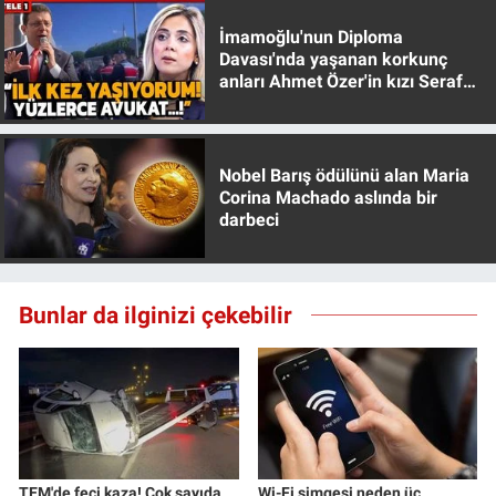
Yerel Yaşam
İmamoğlu'nun Diploma
Davası'nda yaşanan korkunç
Canlı Yayın
anları Ahmet Özer'in kızı Seraf
Özer anlattı!
Nobel Barış ödülünü alan Maria
Corina Machado aslında bir
darbeci
Bunlar da ilginizi çekebilir
TEM'de feci kaza! Çok sayıda
Wi-Fi simgesi neden üç