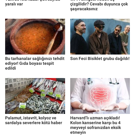
yaralı var
çizgilidir? Cevabı duyunca çok
şaşıracaksınız
Bu tarhanalar sağlığınızı tehdit
Son Feci Bisiklet grubu dağıldı!
ediyor! Gıda boyası tespit
edildi
Palamut, istavrit, kolyoz ve
Harvard’lı uzman açıkladı!
sardalya severlere kötü haber
Kolon kanserine karşı bu 4
meyveyi sofranızdan eksik
etmeyin