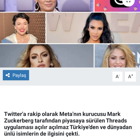
Ege'den Esintiler
İletişim
Eğitim
Eğlence
Ekonomi
Forum
Paylaş
-
+
A
A
Gerçeğin İzinde
Gün Başlıyor
Twitter'a rakip olarak Meta'nın kurucusu Mark
Zuckerberg tarafından piyasaya sürülen Threads
Gün Bitiyor
uygulaması açılır açılmaz Türkiye'den ve dünyadan
ünlü isimlerin de ilgisini çekti.
Gün Ortası