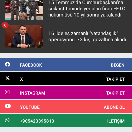
15 Temmuz'da Cumhurbaşkanı'na
suikast timinde yer alan firari FETÖ
hükümlüsü 10 yıl sonra yakalandı
6
16 ilde eş zamanlı “vatandaşlık”
operasyonu: 73 kişi gözaltına alındı
FACEBOOK
BEĞEN
X
TAKIP ET
INSTAGRAM
TAKIP ET
YOUTUBE
ABONE OL
+905423395813
İLETIŞIM