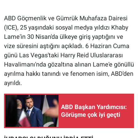
Gündem Özel
ABD Göçmenlik ve Gümrük Muhafaza Dairesi
(ICE), 25 yaşındaki sosyal medya yıldızı Khaby
Günün görüntüsü
Lame'in 30 Nisan'da ülkeye giriş yaptığını ve
vize süresini aştığını açıkladı. 6 Haziran Cuma
Haber
günü Las Vegas'taki Harry Reid Uluslararası
İlan
Havalimanı'nda gözaltına alınan Lame'e gönüllü
ayrılma hakkı tanındı ve fenomen isim, ABD'den
Kimdir
ayrıldı.
Koronavirüs
ABD Başkan Yardımcısı:
Kültür Sanat
Görüşme çok iyi geçti
Ne demişti