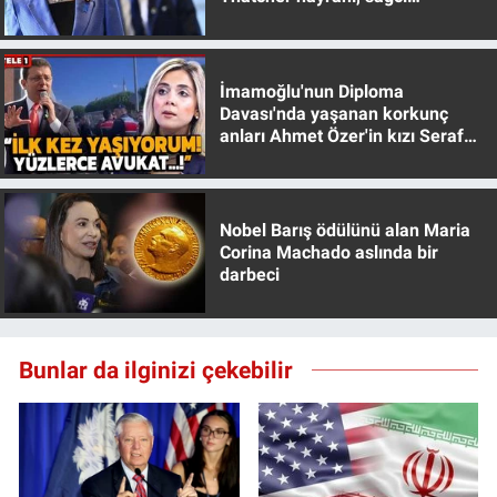
muhafazakar
Yerel Yaşam
Canlı Yayın
İmamoğlu'nun Diploma
Davası'nda yaşanan korkunç
anları Ahmet Özer'in kızı Seraf
Özer anlattı!
Nobel Barış ödülünü alan Maria
Corina Machado aslında bir
darbeci
Bunlar da ilginizi çekebilir