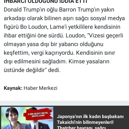
İHBARCI OLDUĞUNU İDDİA ETTİ
Nedir
Donald Trump'ın oğlu Barron Trump'ın yakın
Popüler
arkadaşı olarak bilinen aşırı sağcı sosyal medya
figürü Bo Loudon, Lame'i yetkililere kendisinin
Programlar
ihbar ettiğini öne sürdü. Loudon, "Vizesi geçerli
olmayan yasa dışı bir yabancı olduğunu
Sağlık
keşfettim, vergi kaçırıyordu. Kendisinin sınır
Spor
dışı edilmesini sağladım. Kimse yasaların
üstünde değildir" dedi.
Teknoloji
Kaynak:
Haber Merkezi
Türkiye'nin Geleceği
Türkiye'nin Gündemi
Japonya'nın ilk kadın başbakanı
Yerel Gündem
Takaichi'nin bilinmeyenleri!
Thatcher hayranı, sağcı