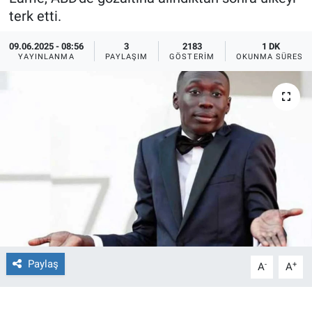
terk etti.
Ege'den Esintiler
İletişim
09.06.2025 - 08:56
3
2183
1 DK
YAYINLANMA
PAYLAŞIM
GÖSTERIM
OKUNMA SÜRESI
Eğitim
Eğlence
Ekonomi
Forum
Gerçeğin İzinde
Gün Başlıyor
Paylaş
-
+
A
A
Gün Bitiyor
Gün Ortası