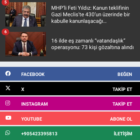
5
MHP’li Feti Yıldız: Kanun teklifinin
Gazi Meclis'te 430’un üzerinde bir
kabulle kanunlaşacağı
görülmektedir
6
16 ilde eş zamanlı “vatandaşlık”
operasyonu: 73 kişi gözaltına alındı
FACEBOOK
BEĞEN
X
TAKIP ET
INSTAGRAM
TAKIP ET
YOUTUBE
ABONE OL
+905423395813
İLETIŞIM