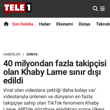
Anında Manşet
Son Dakika
Nöbetçi Eczaneler
Son Dakika
Haber
Ekonomi
Dünya
Teknolo
Başka Sohbetler
Haber
Hava Durumu
Belgesel
Ekonomi
Namaz Vakitleri
HABERLER
DÜNYA
Bilim turu
Dünya
Trafik Durumu
40 milyondan fazla takipçisi
Bilim ve Teknoloji Evreni
Teknoloji
Süper Lig Puan Durumu ve Fikstür
olan Khaby Lame sınır dışı
edildi
Doğa Konuşuyor
Sağlık
Tüm Manşetler
Viral olan videolara çektiği 'daha kolayı var'
Dünya
Spor
Son Dakika Haberleri
videolarıyla ünlenen ve dünyanın en fazla
takipçiye sahip olan TikTok fenomeni Khaby
Ege Saati
Yayın Akışı
Haber Arşivi
Lame, ABD'de gözaltına alındıktan sonra ülkeyi