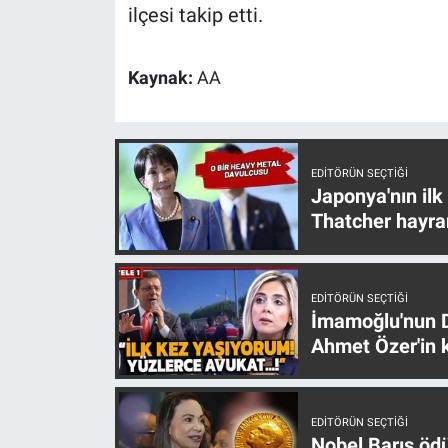
Nedir
ilçesi takip etti.
Popüler
Kaynak:
AA
Programlar
Sağlık
EDITÖRÜN SEÇTIĞI
Japonya'nın ilk
Spor
Thatcher hayra
Teknoloji
EDITÖRÜN SEÇTIĞI
Türkiye'nin Geleceği
İmamoğlu'nun D
Ahmet Özer'in k
Türkiye'nin Gündemi
Yerel Gündem
EDITÖRÜN SEÇTIĞI
Nobel Barış öd