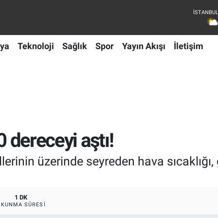
ya
Teknoloji
Sağlık
Spor
Yayın Akışı
İletişim
0 dereceyi aştı!
rinin üzerinde seyreden hava sıcaklığı, 
1 DK
OKUNMA SÜRESI