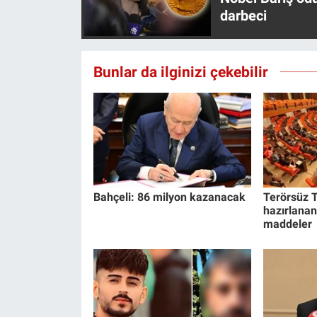
Yerel Yaşam
darbeci
Canlı Yayın
Bunlar da ilginizi çekebilir
Bahçeli: 86 milyon kazanacak
Terörsüz T
hazırlanan
maddeler