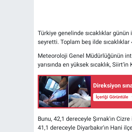
Gündem Özel
Günün görüntüsü
Türkiye genelinde sıcaklıklar günün 
seyretti. Toplam beş ilde sıcaklıklar
Haber
Meteoroloji Genel Müdürlüğünün inter
İlan
yarısında en yüksek sıcaklık, Siirt'in
Kimdir
Direksiyon sın
Koronavirüs
İçeriği Görüntüle
Kültür Sanat
Bunu, 42,1 dereceyle Şırnak'ın Cizre i
Ne demişti
41,1 dereceyle Diyarbakır'ın Hani il