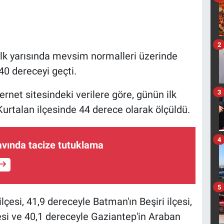
2
ilk yarısında mevsim normalleri üzerinde
 40 dereceyi geçti.
3
net sitesindeki verilere göre, günün ilk
 Kurtalan ilçesinde 44 derece olarak ölçüldü.
4
avında tacize tutuklama
5
lçesi, 41,9 dereceyle Batman'ın Beşiri ilçesi,
çesi ve 40,1 dereceyle Gaziantep'in Araban