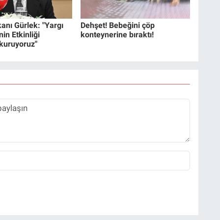
anı Gürlek: "Yargı
Dehşet! Bebeğini çöp
in Etkinliği
konteynerine bıraktı!
 kuruyoruz"