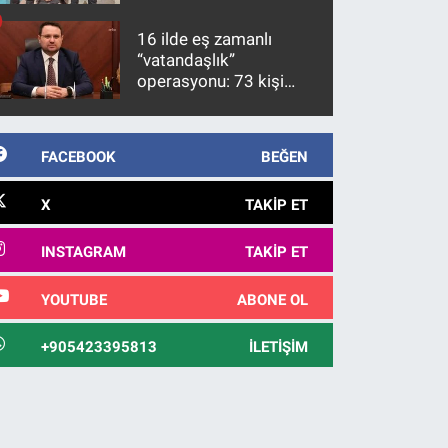
firari FETÖ hükümlüsü
10 yıl sonra yakalandı
16 ilde eş zamanlı
“vatandaşlık”
operasyonu: 73 kişi
gözaltına alındı
FACEBOOK
BEĞEN
X
TAKIP ET
INSTAGRAM
TAKIP ET
YOUTUBE
ABONE OL
+905423395813
İLETIŞIM