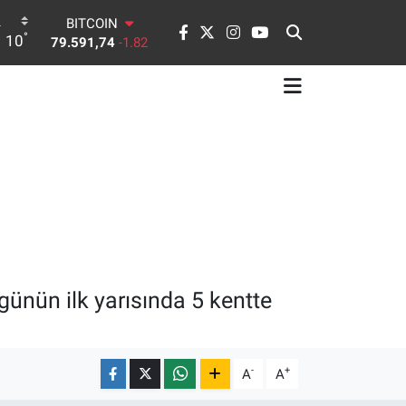
BITCOIN
79.591,74
-1.82
°
10
DOLAR
45,43620
0.02
EURO
53,38690
0.19
STERLİN
61,60380
0.18
G.ALTIN
6862,09000
0.19
BİST100
14.598,00
0
günün ilk yarısında 5 kentte
-
+
A
A