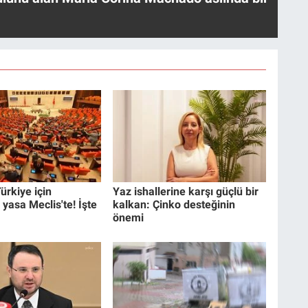
ürkiye için
Yaz ishallerine karşı güçlü bir
 yasa Meclis'te! İşte
kalkan: Çinko desteğinin
önemi