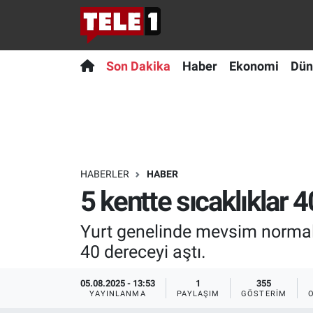
Anında Manşet
Son Dakika
Nöbetçi Eczaneler
Son Dakika
Haber
Ekonomi
Dün
Başka Sohbetler
Haber
Hava Durumu
Belgesel
Ekonomi
Namaz Vakitleri
Bilim turu
Dünya
Trafik Durumu
HABERLER
HABER
5 kentte sıcaklıklar 4
Bilim ve Teknoloji Evreni
Teknoloji
Süper Lig Puan Durumu ve Fikstür
Yurt genelinde mevsim normalle
Doğa Konuşuyor
Sağlık
Tüm Manşetler
40 dereceyi aştı.
Dünya
Spor
Son Dakika Haberleri
05.08.2025 - 13:53
1
355
YAYINLANMA
PAYLAŞIM
GÖSTERIM
Ege Saati
Yayın Akışı
Haber Arşivi