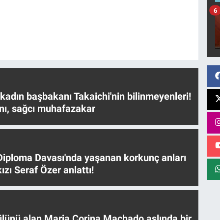
6
 kadın başbakanı Takaichi'nin bilinmeyenleri!
nı, sağcı muhafazakar
iploma Davası'nda yaşanan korkunç anları
ızı Seraf Özer anlattı!
ülünü alan Maria Corina Machado aslında bir