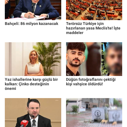
Bahçeli: 86 milyon kazanacak
Terörsüz Türkiye için
hazırlanan yasa Meclis'te! İşte
maddeler
Yaz ishallerine karşı güçlü bir
Düğün fotoğraflarını çektiği
kalkan: Çinko desteğinin
kişi vahşice öldürdü!
önemi