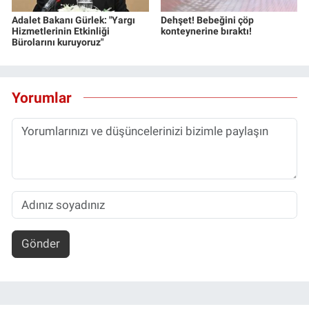
Adalet Bakanı Gürlek: "Yargı
Dehşet! Bebeğini çöp
Hizmetlerinin Etkinliği
konteynerine bıraktı!
Bürolarını kuruyoruz"
Yorumlar
Gönder