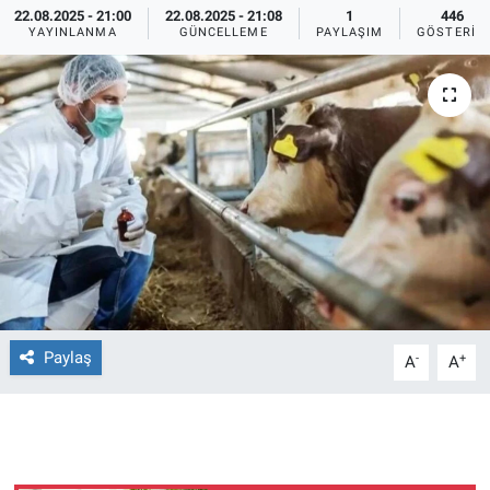
22.08.2025 - 21:00
22.08.2025 - 21:08
1
446
YAYINLANMA
GÜNCELLEME
PAYLAŞIM
GÖSTERIM
Ege'den Esintiler
İletişim
Eğitim
Eğlence
Ekonomi
Forum
Gerçeğin İzinde
Paylaş
-
+
A
A
Gün Başlıyor
Gün Bitiyor
Gün Ortası