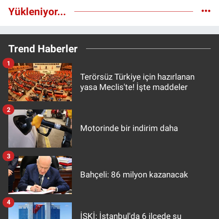
Yükleniyor...
Trend Haberler
1
Terörsüz Türkiye için hazırlanan
yasa Meclis'te! İşte maddeler
2
Motorinde bir indirim daha
3
Bahçeli: 86 milyon kazanacak
4
İSKİ: İstanbul'da 6 ilçede su