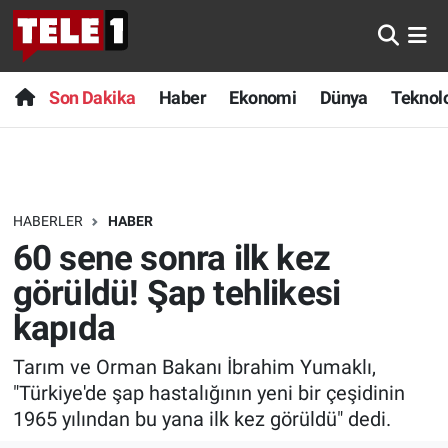
Anında Manşet
Son Dakika
Nöbetçi Eczaneler
Son Dakika
Haber
Ekonomi
Dünya
Teknolo
Başka Sohbetler
Haber
Hava Durumu
Belgesel
Ekonomi
Namaz Vakitleri
HABERLER
HABER
Bilim turu
Dünya
Trafik Durumu
60 sene sonra ilk kez
Bilim ve Teknoloji Evreni
Teknoloji
Süper Lig Puan Durumu ve Fikstür
görüldü! Şap tehlikesi
kapıda
Doğa Konuşuyor
Sağlık
Tüm Manşetler
Tarım ve Orman Bakanı İbrahim Yumaklı,
Dünya
Spor
Son Dakika Haberleri
"Türkiye'de şap hastalığının yeni bir çeşidinin
1965 yılından bu yana ilk kez görüldü" dedi.
Ege Saati
Yayın Akışı
Haber Arşivi