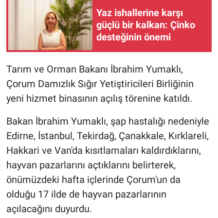
Yaz ishallerine karşı
Gündem Özel
güçlü bir kalkan: Çinko
desteğinin önemi
Günün görüntüsü
Tarım ve Orman Bakanı İbrahim Yumaklı,
Haber
Çorum Damızlık Sığır Yetiştiricileri Birliğinin
İlan
yeni hizmet binasının açılış törenine katıldı.
Bakan İbrahim Yumaklı, şap hastalığı nedeniyle
Kimdir
Edirne, İstanbul, Tekirdağ, Çanakkale, Kırklareli,
Koronavirüs
Hakkari ve Van'da kısıtlamaları kaldırdıklarını,
hayvan pazarlarını açtıklarını belirterek,
Kültür Sanat
önümüzdeki hafta içlerinde Çorum'un da
olduğu 17 ilde de hayvan pazarlarının
Ne demişti
açılacağını duyurdu.