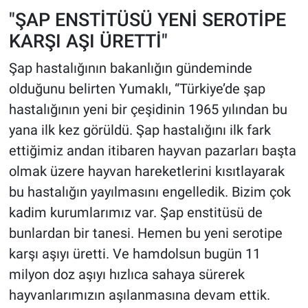
Nedir
"ŞAP ENSTİTÜSÜ YENİ SEROTİPE
KARŞI AŞI ÜRETTİ"
Popüler
Şap hastalığının bakanlığın gündeminde
Programlar
olduğunu belirten Yumaklı, “Türkiye’de şap
hastalığının yeni bir çeşidinin 1965 yılından bu
Sağlık
yana ilk kez görüldü. Şap hastalığını ilk fark
Spor
ettiğimiz andan itibaren hayvan pazarları başta
olmak üzere hayvan hareketlerini kısıtlayarak
Teknoloji
bu hastalığın yayılmasını engelledik. Bizim çok
kadim kurumlarımız var. Şap enstitüsü de
Türkiye'nin Geleceği
bunlardan bir tanesi. Hemen bu yeni serotipe
Türkiye'nin Gündemi
karşı aşıyı üretti. Ve hamdolsun bugün 11
milyon doz aşıyı hızlıca sahaya sürerek
Yerel Gündem
hayvanlarımızın aşılanmasına devam ettik.