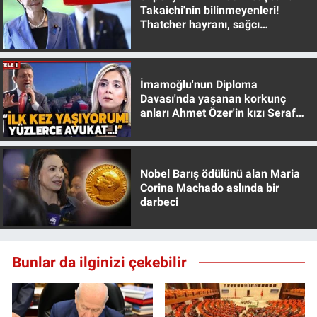
Takaichi'nin bilinmeyenleri!
Thatcher hayranı, sağcı
muhafazakar
İmamoğlu'nun Diploma
Davası'nda yaşanan korkunç
anları Ahmet Özer'in kızı Seraf
Özer anlattı!
Nobel Barış ödülünü alan Maria
Corina Machado aslında bir
darbeci
Bunlar da ilginizi çekebilir