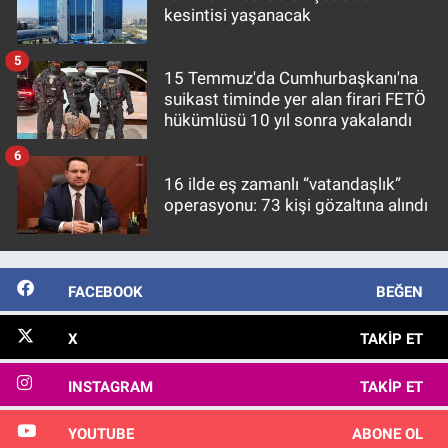
kesintisi yaşanacak
5
15 Temmuz'da Cumhurbaşkanı'na
suikast timinde yer alan firari FETÖ
hükümlüsü 10 yıl sonra yakalandı
6
16 ilde eş zamanlı “vatandaşlık”
operasyonu: 73 kişi gözaltına alındı
FACEBOOK
BEĞEN
X
TAKIP ET
INSTAGRAM
TAKIP ET
YOUTUBE
ABONE OL