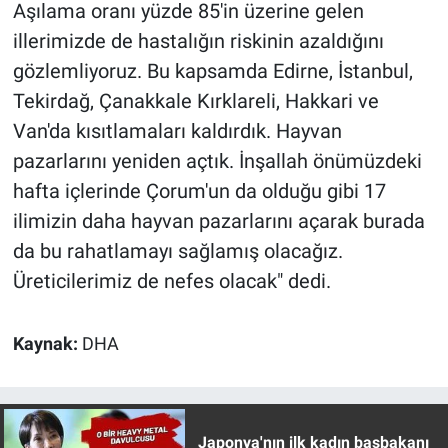
Aşılama oranı yüzde 85'in üzerine gelen
Yerel Yaşam
illerimizde de hastalığın riskinin azaldığını
gözlemliyoruz. Bu kapsamda Edirne, İstanbul,
Canlı Yayın
Tekirdağ, Çanakkale Kırklareli, Hakkari ve
Van'da kısıtlamaları kaldırdık. Hayvan
pazarlarını yeniden açtık. İnşallah önümüzdeki
hafta içlerinde Çorum'un da olduğu gibi 17
ilimizin daha hayvan pazarlarını açarak burada
da bu rahatlamayı sağlamış olacağız.
Üreticilerimiz de nefes olacak" dedi.
Kaynak:
DHA
Japonya'nın ilk kadın başbakanı