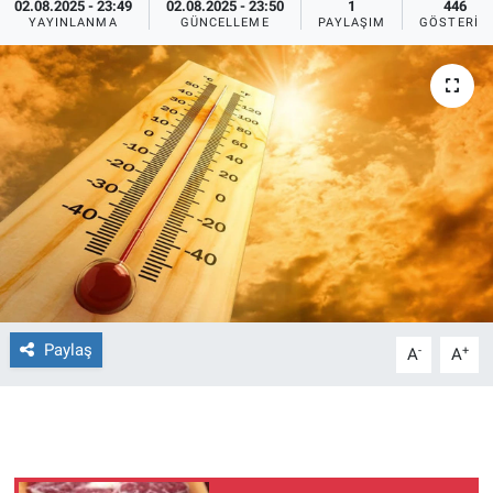
02.08.2025 - 23:49
02.08.2025 - 23:50
1
446
YAYINLANMA
GÜNCELLEME
PAYLAŞIM
GÖSTERIM
Ege'den Esintiler
İletişim
Eğitim
Eğlence
Ekonomi
Forum
Gerçeğin İzinde
Paylaş
-
+
A
A
Gün Başlıyor
Gün Bitiyor
Gün Ortası