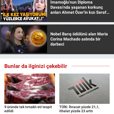
İmamoğlu'nun Diploma
Yerel Yaşam
Davası'nda yaşanan korkunç
anları Ahmet Özer'in kızı Seraf
Özer anlattı!
Canlı Yayın
Nobel Barış ödülünü alan Maria
Corina Machado aslında bir
darbeci
Bunlar da ilginizi çekebilir
9 üründe tek tırnaklı eti tespit
TÜİK: İhracat yüzde 21,1,
edildi
ithalat yüzde 23 arttı