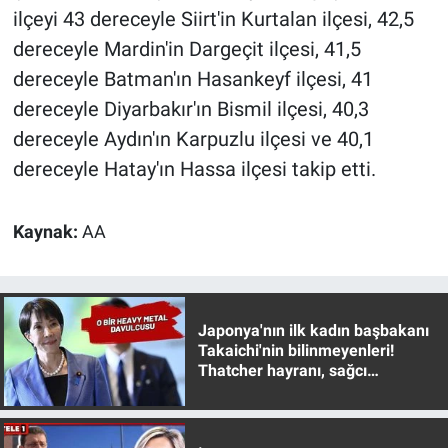
Nedir
ilçeyi 43 dereceyle Siirt'in Kurtalan ilçesi, 42,5
dereceyle Mardin'in Dargeçit ilçesi, 41,5
Popüler
dereceyle Batman'ın Hasankeyf ilçesi, 41
dereceyle Diyarbakır'ın Bismil ilçesi, 40,3
Programlar
dereceyle Aydın'ın Karpuzlu ilçesi ve 40,1
Sağlık
dereceyle Hatay'ın Hassa ilçesi takip etti.
Spor
Kaynak:
AA
Teknoloji
Türkiye'nin Geleceği
Japonya'nın ilk kadın başbakanı
Takaichi'nin bilinmeyenleri!
Türkiye'nin Gündemi
Thatcher hayranı, sağcı
muhafazakar
Yerel Gündem