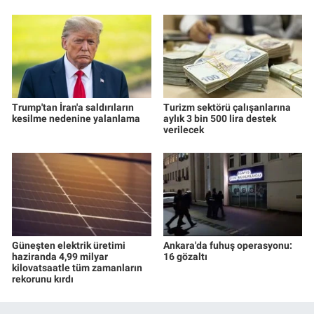
Trump'tan İran'a saldırıların
Turizm sektörü çalışanlarına
kesilme nedenine yalanlama
aylık 3 bin 500 lira destek
verilecek
Güneşten elektrik üretimi
Ankara'da fuhuş operasyonu:
haziranda 4,99 milyar
16 gözaltı
kilovatsaatle tüm zamanların
rekorunu kırdı