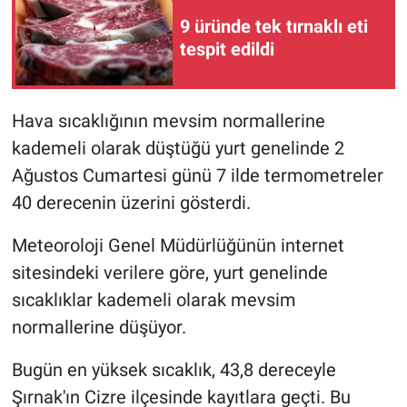
9 üründe tek tırnaklı eti
Gündem Özel
tespit edildi
Günün görüntüsü
Hava sıcaklığının mevsim normallerine
Haber
kademeli olarak düştüğü yurt genelinde 2
Ağustos Cumartesi günü 7 ilde termometreler
İlan
40 derecenin üzerini gösterdi.
Kimdir
Meteoroloji Genel Müdürlüğünün internet
sitesindeki verilere göre, yurt genelinde
Koronavirüs
sıcaklıklar kademeli olarak mevsim
Kültür Sanat
normallerine düşüyor.
Ne demişti
Bugün en yüksek sıcaklık, 43,8 dereceyle
Şırnak'ın Cizre ilçesinde kayıtlara geçti. Bu