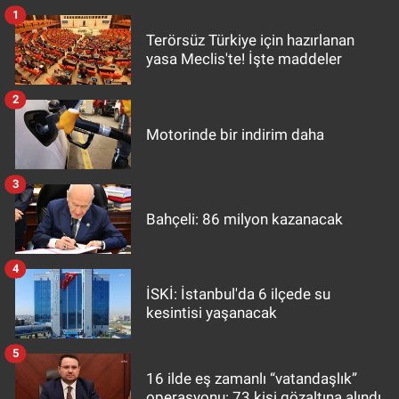
1
Terörsüz Türkiye için hazırlanan
yasa Meclis'te! İşte maddeler
2
Motorinde bir indirim daha
3
Bahçeli: 86 milyon kazanacak
4
İSKİ: İstanbul'da 6 ilçede su
kesintisi yaşanacak
5
16 ilde eş zamanlı “vatandaşlık”
operasyonu: 73 kişi gözaltına alındı