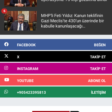
6
MHP’li Feti Yıldız: Kanun teklifinin
Gazi Meclis'te 430’un üzerinde bir
kabulle kanunlaşacağı
görülmektedir
FACEBOOK
BEĞEN
X
TAKIP ET
INSTAGRAM
TAKIP ET
YOUTUBE
ABONE OL
+905423395813
İLETIŞIM