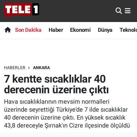
Anında Manşet
Son Dakika
Nöbetçi Eczaneler
Son Dakika
Haber
Ekonomi
Dünya
Teknolo
Başka Sohbetler
Haber
Hava Durumu
Belgesel
Ekonomi
Namaz Vakitleri
HABERLER
ANKARA
Bilim turu
Dünya
Trafik Durumu
7 kentte sıcaklıklar 40
Bilim ve Teknoloji Evreni
Teknoloji
Süper Lig Puan Durumu ve Fikstür
derecenin üzerine çıktı
Hava sıcaklıklarının mevsim normalleri
Doğa Konuşuyor
Sağlık
Tüm Manşetler
üzerinde seyrettiği Türkiye'de 7 ilde sıcaklıklar
Dünya
Spor
Son Dakika Haberleri
40 derecenin üzerine çıktı. En yüksek sıcaklık
43,8 dereceyle Şırnak'ın Cizre ilçesinde ölçüldü
Ege Saati
Yayın Akışı
Haber Arşivi