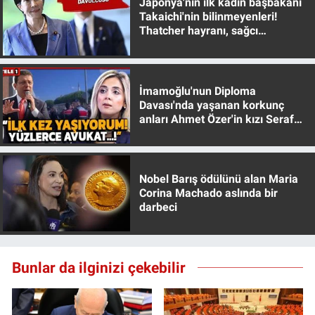
Japonya'nın ilk kadın başbakanı
Takaichi'nin bilinmeyenleri!
Thatcher hayranı, sağcı
muhafazakar
İmamoğlu'nun Diploma
Davası'nda yaşanan korkunç
anları Ahmet Özer'in kızı Seraf
Özer anlattı!
Nobel Barış ödülünü alan Maria
Corina Machado aslında bir
darbeci
Bunlar da ilginizi çekebilir