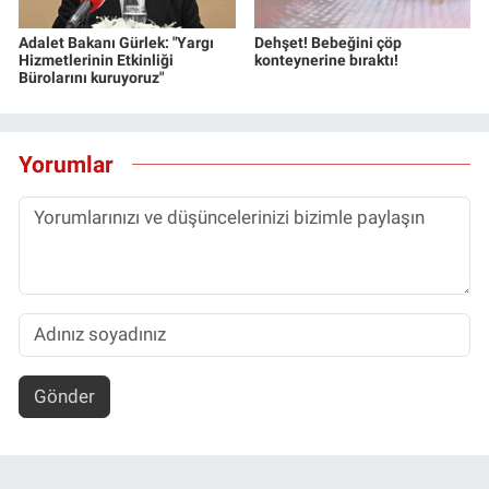
Adalet Bakanı Gürlek: "Yargı
Dehşet! Bebeğini çöp
Hizmetlerinin Etkinliği
konteynerine bıraktı!
Bürolarını kuruyoruz"
Yorumlar
Gönder