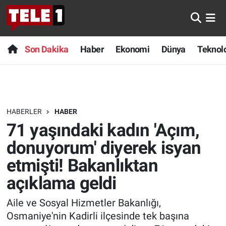
Anında Manşet
Son Dakika
Nöbetçi Eczaneler
Son Dakika
Haber
Ekonomi
Dünya
Teknolo
Başka Sohbetler
Haber
Hava Durumu
Belgesel
Ekonomi
Namaz Vakitleri
HABERLER
HABER
Bilim turu
Dünya
Trafik Durumu
71 yaşındaki kadın 'Açım,
Bilim ve Teknoloji Evreni
Teknoloji
Süper Lig Puan Durumu ve Fikstür
donuyorum' diyerek isyan
etmişti! Bakanlıktan
Doğa Konuşuyor
Sağlık
Tüm Manşetler
açıklama geldi
Dünya
Spor
Son Dakika Haberleri
Aile ve Sosyal Hizmetler Bakanlığı,
Osmaniye'nin Kadirli ilçesinde tek başına
Ege Saati
Yayın Akışı
Haber Arşivi