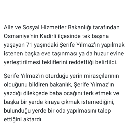
Gündem Özel
Aile ve Sosyal Hizmetler Bakanlığı tarafından
Günün görüntüsü
Osmaniye'nin Kadirli ilçesinde tek başına
Haber
yaşayan 71 yaşındaki Şerife Yılmaz’ın yapılmak
istenen başka eve taşınması ya da huzur evine
İlan
yerleştirilmesi tekliflerini reddettiği belirtildi.
Kimdir
Şerife Yılmaz'ın oturduğu yerin mirasçılarının
olduğunu bildiren bakanlık, Şerife Yılmaz’ın
Koronavirüs
yazdığı dilekçede baba ocağını terk etmek ve
başka bir yerde kiraya çıkmak istemediğini,
Kültür Sanat
bulunduğu yerde bir oda yapılmasını talep
Ne demişti
ettiğini aktardı.