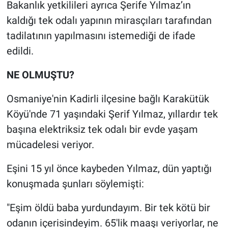
Nedir
Bakanlık yetkilileri ayrıca Şerife Yılmaz’ın
kaldığı tek odalı yapının mirasçıları tarafından
Popüler
tadilatının yapılmasını istemediği de ifade
edildi.
Programlar
NE OLMUŞTU?
Sağlık
Osmaniye'nin Kadirli ilçesine bağlı Karakütük
Spor
Köyü'nde 71 yaşındaki Şerif Yılmaz, yıllardır tek
başına elektriksiz tek odalı bir evde yaşam
Teknoloji
mücadelesi veriyor.
Türkiye'nin Geleceği
Eşini 15 yıl önce kaybeden Yılmaz, dün yaptığı
konuşmada şunları söylemişti:
Türkiye'nin Gündemi
"Eşim öldü baba yurdundayım. Bir tek kötü bir
Yerel Gündem
odanın içerisindeyim. 65'lik maaşı veriyorlar, ne