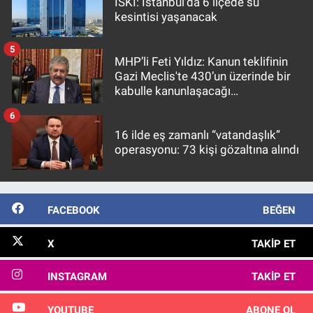
İSKİ: İstanbul'da 6 ilçede su
kesintisi yaşanacak
5
MHP’li Feti Yıldız: Kanun teklifinin
Gazi Meclis'te 430’un üzerinde bir
kabulle kanunlaşacağı
görülmektedir
6
16 ilde eş zamanlı “vatandaşlık”
operasyonu: 73 kişi gözaltına alındı
FACEBOOK
BEĞEN
X
TAKIP ET
INSTAGRAM
TAKIP ET
YOUTUBE
ABONE OL