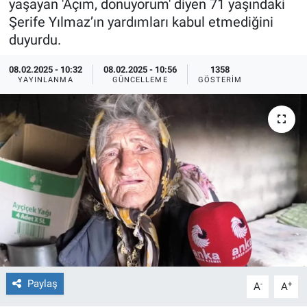
yaşayan 'Açım, donuyorum' diyen 71 yaşındaki
Şerife Yılmaz’ın yardımları kabul etmediğini
Ege'den Esintiler
İletişim
duyurdu.
Eğitim
08.02.2025 - 10:32
08.02.2025 - 10:56
1358
YAYINLANMA
GÜNCELLEME
GÖSTERIM
Eğlence
Ekonomi
Forum
Gerçeğin İzinde
Gün Başlıyor
Gün Bitiyor
Paylaş
-
+
A
A
Gün Ortası