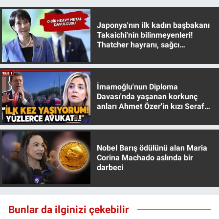
Yerel Yaşam
Japonya'nın ilk kadın başbakanı
Canlı Yayın
Takaichi'nin bilinmeyenleri!
Thatcher hayranı, sağcı
muhafazakar
İmamoğlu'nun Diploma
Davası'nda yaşanan korkunç
anları Ahmet Özer'in kızı Seraf
Özer anlattı!
Nobel Barış ödülünü alan Maria
Corina Machado aslında bir
darbeci
Bunlar da ilginizi çekebilir