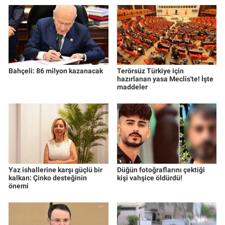
Bahçeli: 86 milyon kazanacak
Terörsüz Türkiye için
hazırlanan yasa Meclis'te! İşte
maddeler
Yaz ishallerine karşı güçlü bir
Düğün fotoğraflarını çektiği
kalkan: Çinko desteğinin
kişi vahşice öldürdü!
önemi