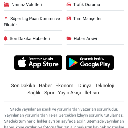
Namaz Vakitleri
Trafik Durumu
Süper Lig Puan Durumu ve
Tüm Manşetler
Fikstür
Son Dakika Haberleri
Haber Arşivi
Son Dakika
Haber
Ekonomi
Dünya
Teknoloji
Sağlık
Spor
Yayın Akışı
İletişim
Sitede yayınlanan içerik ve yorumlardan yazarları sorumludur.
Yayınlanan yorumlardan Tele1 Gerçekleri İzleyin sorumlu tutulamaz.
Sitedeki tüm harici linkler ayrı bir sayfada açılır. Sitemizde yayınlanan
haber, köşe yazıları ve fotoğraflar izin alınmaksızın kaynak gösterilse