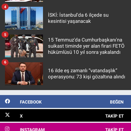
4
İSKİ: İstanbul'da 6 ilçede su
kesintisi yaşanacak
5
15 Temmuz'da Cumhurbaşkanı'na
suikast timinde yer alan firari FETÖ
hükümlüsü 10 yıl sonra yakalandı
6
16 ilde eş zamanlı “vatandaşlık”
operasyonu: 73 kişi gözaltına alındı
FACEBOOK
BEĞEN
X
TAKIP ET
INSTAGRAM
TAKIP ET