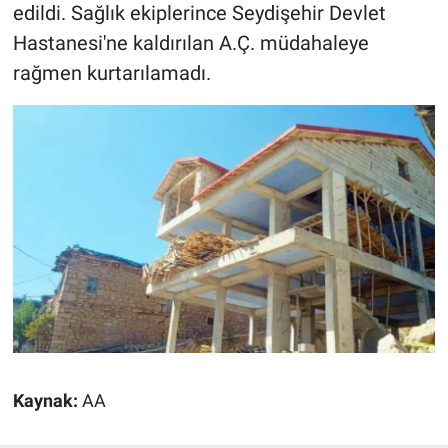
Nedir
edildi. Sağlık ekiplerince Seydişehir Devlet
Hastanesi'ne kaldırılan A.Ç. müdahaleye
Popüler
rağmen kurtarılamadı.
Programlar
Sağlık
Spor
Teknoloji
Türkiye'nin Geleceği
Türkiye'nin Gündemi
Kaynak:
AA
Yerel Gündem