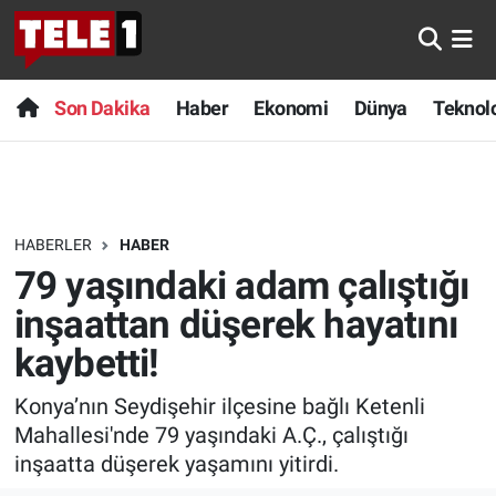
Anında Manşet
Son Dakika
Nöbetçi Eczaneler
Son Dakika
Haber
Ekonomi
Dünya
Teknolo
Başka Sohbetler
Haber
Hava Durumu
Belgesel
Ekonomi
Namaz Vakitleri
HABERLER
HABER
Bilim turu
Dünya
Trafik Durumu
79 yaşındaki adam çalıştığı
Bilim ve Teknoloji Evreni
Teknoloji
Süper Lig Puan Durumu ve Fikstür
inşaattan düşerek hayatını
kaybetti!
Doğa Konuşuyor
Sağlık
Tüm Manşetler
Konya’nın Seydişehir ilçesine bağlı Ketenli
Dünya
Spor
Son Dakika Haberleri
Mahallesi'nde 79 yaşındaki A.Ç., çalıştığı
inşaatta düşerek yaşamını yitirdi.
Ege Saati
Yayın Akışı
Haber Arşivi