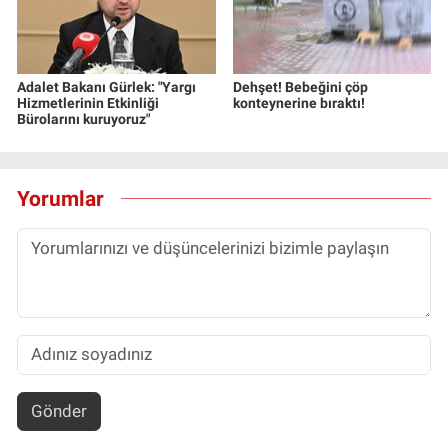
Adalet Bakanı Gürlek: "Yargı
Dehşet! Bebeğini çöp
Hizmetlerinin Etkinliği
konteynerine bıraktı!
Bürolarını kuruyoruz"
Yorumlar
Gönder