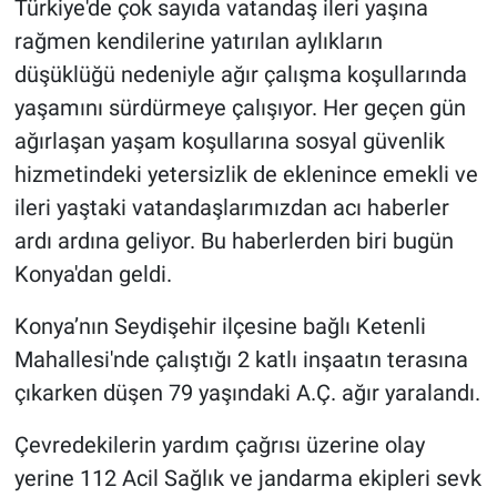
Türkiye'de çok sayıda vatandaş ileri yaşına
rağmen kendilerine yatırılan aylıkların
Gündem Özel
düşüklüğü nedeniyle ağır çalışma koşullarında
yaşamını sürdürmeye çalışıyor. Her geçen gün
Günün görüntüsü
ağırlaşan yaşam koşullarına sosyal güvenlik
Haber
hizmetindeki yetersizlik de eklenince emekli ve
ileri yaştaki vatandaşlarımızdan acı haberler
İlan
ardı ardına geliyor. Bu haberlerden biri bugün
Konya'dan geldi.
Kimdir
Konya’nın Seydişehir ilçesine bağlı Ketenli
Koronavirüs
Mahallesi'nde çalıştığı 2 katlı inşaatın terasına
çıkarken düşen 79 yaşındaki A.Ç. ağır yaralandı.
Kültür Sanat
Çevredekilerin yardım çağrısı üzerine olay
Ne demişti
yerine 112 Acil Sağlık ve jandarma ekipleri sevk