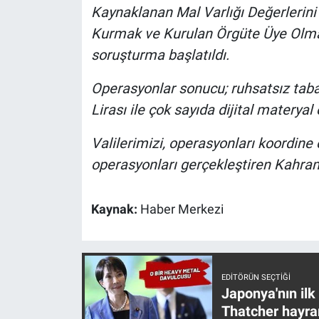
Kaynaklanan Mal Varlığı Değerlerin
Yerel Yaşam
Kurmak ve Kurulan Örgüte Üye Olma 
Canlı Yayın
soruşturma başlatıldı.
Operasyonlar sonucu; ruhsatsız taba
Lirası ile çok sayıda dijital materyal e
Valilerimizi, operasyonları koordine
operasyonları gerçekleştiren Kahram
Kaynak:
Haber Merkezi
EDITÖRÜN SEÇTIĞI
Japonya'nın ilk
Thatcher hayra