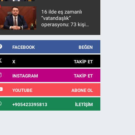
üzerinde bir kabulle
kanunlaşacağı
16 ilde eş zamanlı
görülmektedir
“vatandaşlık”
operasyonu: 73 kişi
gözaltına alındı
FACEBOOK
BEĞEN
X
TAKIP ET
INSTAGRAM
TAKIP ET
YOUTUBE
ABONE OL
+905423395813
İLETIŞIM