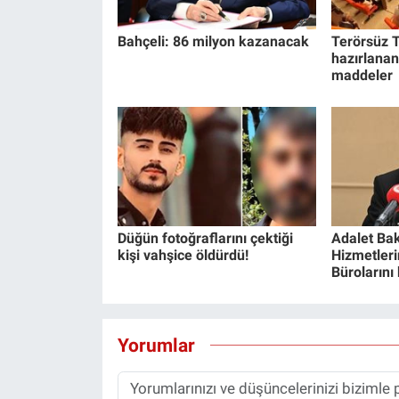
Bahçeli: 86 milyon kazanacak
Terörsüz T
hazırlanan
maddeler
Düğün fotoğraflarını çektiği
Adalet Bak
kişi vahşice öldürdü!
Hizmetlerin
Bürolarını
Yorumlar