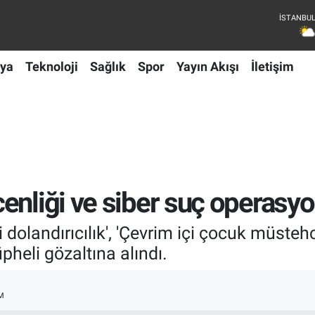
ya
Teknoloji
Sağlık
Spor
Yayın Akışı
İletişim
enliği ve siber suç operasyo
kli dolandırıcılık', 'Çevrim içi çocuk müsteh
heli gözaltına alındı.
M