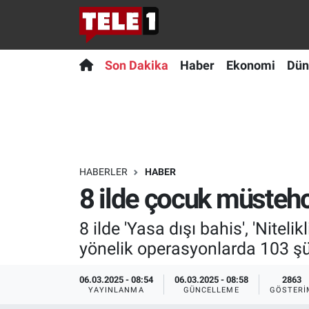
Anında Manşet
Son Dakika
Nöbetçi Eczaneler
Son Dakika
Haber
Ekonomi
Dün
Başka Sohbetler
Haber
Hava Durumu
Belgesel
Ekonomi
Namaz Vakitleri
Bilim turu
Dünya
Trafik Durumu
HABERLER
HABER
8 ilde çocuk müstehc
Bilim ve Teknoloji Evreni
Teknoloji
Süper Lig Puan Durumu ve Fikstür
8 ilde 'Yasa dışı bahis', 'Niteli
Doğa Konuşuyor
Sağlık
Tüm Manşetler
yönelik operasyonlarda 103 şüp
Dünya
Spor
Son Dakika Haberleri
06.03.2025 - 08:54
06.03.2025 - 08:58
2863
YAYINLANMA
GÜNCELLEME
GÖSTERI
Ege Saati
Yayın Akışı
Haber Arşivi