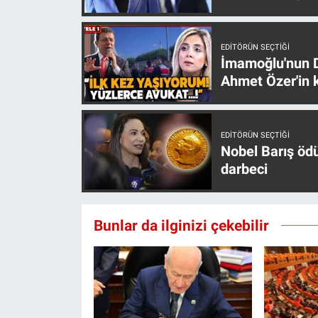
EDITÖRÜN SEÇTIĞI
İmamoğlu'nun D
Ahmet Özer'in k
EDITÖRÜN SEÇTIĞI
Nobel Barış öd
darbeci
Bunlar da ilginizi çekebilir