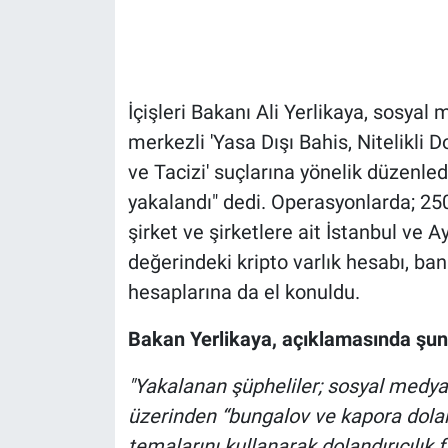
Gündem Özel
Günün görüntüsü
İçişleri Bakanı Ali Yerlikaya, sosyal
merkezli 'Yasa Dışı Bahis, Nitelikli 
Haber
ve Tacizi' suçlarına yönelik düzenle
yakalandı" dedi. Operasyonlarda; 250
İlan
şirket ve şirketlere ait İstanbul ve A
Kimdir
değerindeki kripto varlık hesabı, ban
hesaplarına da el konuldu.
Koronavirüs
Bakan Yerlikaya, açıklamasında şunl
Kültür Sanat
"Yakalanan şüpheliler; sosyal medya 
Ne demişti
üzerinden “bungalov ve kapora doland
temalarını kullanarak dolandırıcılık 