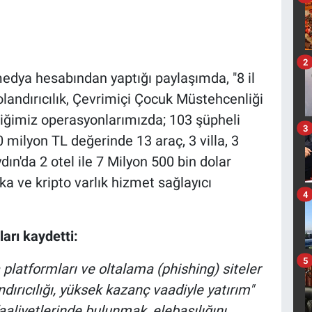
2
 medya hesabından yaptığı paylaşımda, "8 il
Dolandırıcılık, Çevrimiçi Çocuk Müstehcenliği
diğimiz operasyonlarımızda; 103 şüpheli
3
 milyon TL değerinde 13 araç, 3 villa, 3
ydın'da 2 otel ile 7 Milyon 500 bin dolar
ka ve kripto varlık hizmet sağlayıcı
4
arı kaydetti:
5
platformları ve oltalama (phishing) siteler
ırıcılığı, yüksek kazanç vaadiyle yatırım"
faaliyetlerinde bulunmak, elebaşılığını