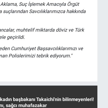
i Aklama, Suç İşlemek Amacıyla Örgüt
suçlarından Savcılıklarımızca hakkında
ncalar, muhtelif miktarda döviz ve Türk
le geçirildi.
 eden Cumhuriyet Başsavcılıklarımızı ve
an Polislerimizi tebrik ediyorum."
 kadın başbakanı Takaichi'nin bilinmeyenleri!
nı, sağcı muhafazakar