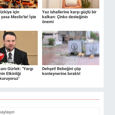
ürkiye için
Yaz ishallerine karşı güçlü bir
 yasa Meclis'te! İşte
kalkan: Çinko desteğinin
önemi
anı Gürlek: "Yargı
Dehşet! Bebeğini çöp
in Etkinliği
konteynerine bıraktı!
 kuruyoruz"