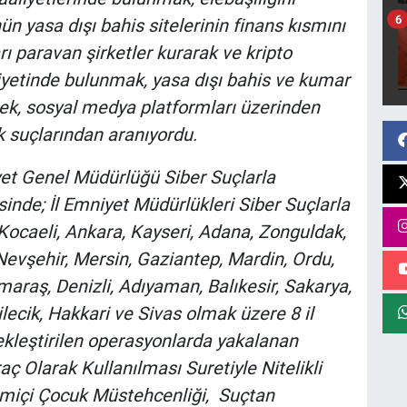
6
ün yasa dışı bahis sitelerinin finans kısmını
ı paravan şirketler kurarak ve kripto
iyetinde bulunmak, yasa dışı bahis ve kumar
mek, sosyal medya platformları üzerinden
k suçlarından aranıyordu.
yet Genel Müdürlüğü Siber Suçlarla
inde; İl Emniyet Müdürlükleri Siber Suçlarla
ocaeli, Ankara, Kayseri, Adana, Zonguldak,
Nevşehir, Mersin, Gaziantep, Mardin, Ordu,
araş, Denizli, Adıyaman, Balıkesir, Sakarya,
ilecik, Hakkari ve Sivas olmak üzere 8 il
ekleştirilen operasyonlarda yakalanan
aç Olarak Kullanılması Suretiyle Nitelikli
rimiçi Çocuk Müstehcenliği, Suçtan