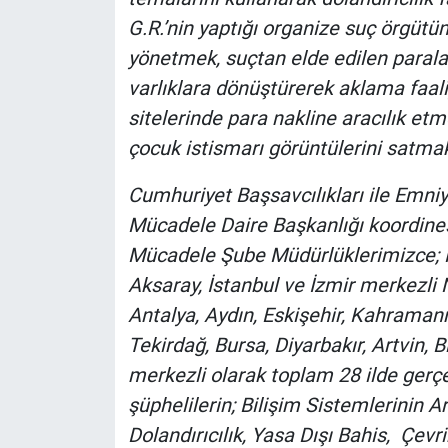
Nedir
G.R.’nin yaptığı organize suç örgütün
yönetmek, suçtan elde edilen paralar
Popüler
varlıklara dönüştürerek aklama faal
Programlar
sitelerinde para nakline aracılık et
çocuk istismarı görüntülerini satma
Sağlık
Cumhuriyet Başsavcılıkları ile Emni
Spor
Mücadele Daire Başkanlığı koordines
Mücadele Şube Müdürlüklerimizce; K
Teknoloji
Aksaray, İstanbul ve İzmir merkezli 
Antalya, Aydın, Eskişehir, Kahramanm
Türkiye'nin Geleceği
Tekirdağ, Bursa, Diyarbakır, Artvin, B
Türkiye'nin Gündemi
merkezli olarak toplam 28 ilde gerç
şüphelilerin; Bilişim Sistemlerinin Ar
Yerel Gündem
Dolandırıcılık, Yasa Dışı Bahis, Çev