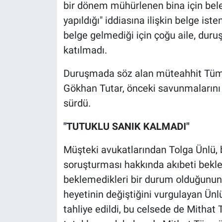
Nedir
bir dönem mühürlenen bina için bele
yapıldığı" iddiasına ilişkin belge is
Popüler
belge gelmediği için çoğu aile, du
katılmadı.
Programlar
Duruşmada söz alan müteahhit Tümy
Sağlık
Gökhan Tutar, önceki savunmalarını t
sürdü.
Spor
"TUTUKLU SANIK KALMADI"
Teknoloji
Müşteki avukatlarından Tolga Ünlü, 
Türkiye'nin Geleceği
soruşturması hakkında akıbeti beklerk
beklemedikleri bir durum olduğunun a
Türkiye'nin Gündemi
heyetinin değiştiğini vurgulayan Ünl
Yerel Gündem
tahliye edildi, bu celsede de Mitha