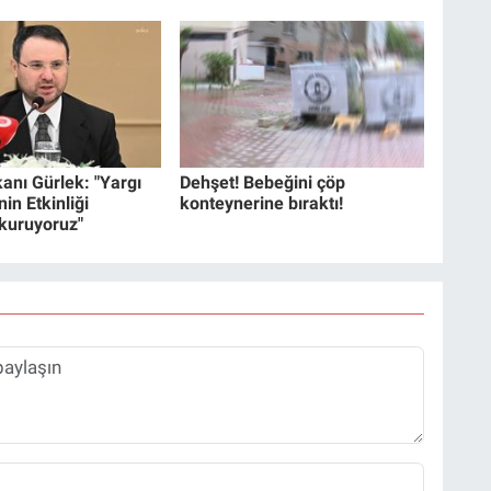
anı Gürlek: "Yargı
Dehşet! Bebeğini çöp
in Etkinliği
konteynerine bıraktı!
 kuruyoruz"