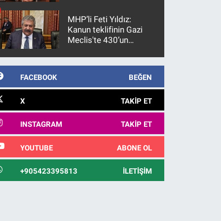
gözaltına alındı
MHP’li Feti Yıldız:
Kanun teklifinin Gazi
Meclis'te 430’un
üzerinde bir kabulle
kanunlaşacağı
görülmektedir
FACEBOOK
BEĞEN
X
TAKIP ET
INSTAGRAM
TAKIP ET
YOUTUBE
ABONE OL
+905423395813
İLETIŞIM