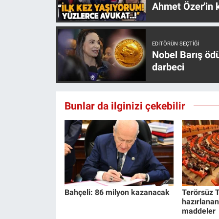
Ahmet Özer'in k
EDITÖRÜN SEÇTIĞI
Nobel Barış öd
darbeci
Bunlar da ilginizi çekebilir
Bahçeli: 86 milyon kazanacak
Terörsüz T
hazırlanan
maddeler