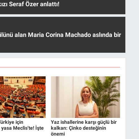
ızı Seraf Özer anlattı!
ülünü alan Maria Corina Machado aslında bir
ürkiye için
Yaz ishallerine karşı güçlü bir
 yasa Meclis'te! İşte
kalkan: Çinko desteğinin
önemi