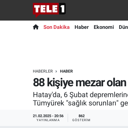
Anında Manşet
Son Dakika
Nöbetçi Eczaneler
Son Dakika
Haber
Ekonomi
Dün
Başka Sohbetler
Haber
Hava Durumu
Belgesel
Ekonomi
Namaz Vakitleri
Bilim turu
Dünya
Trafik Durumu
HABERLER
HABER
88 kişiye mezar olan 
Bilim ve Teknoloji Evreni
Teknoloji
Süper Lig Puan Durumu ve Fikstür
Hatay'da, 6 Şubat depremlerin
Doğa Konuşuyor
Sağlık
Tüm Manşetler
Tümyürek "sağlık sorunları" ger
Dünya
Spor
Son Dakika Haberleri
21.02.2025 - 20:56
862
YAYINLANMA
GÖSTERIM
Ege Saati
Yayın Akışı
Haber Arşivi