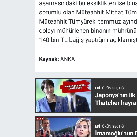
aşamasındaki bu eksiklikten ise bi
sorumlu olan Müteahhit Mithat Tümyü
Müteahhit Tümyürek, temmuz ayınd
dolayı mühürlenen binanın mührünün 
140 bin TL bağış yaptığını açıklamışt
Kaynak:
ANKA
EDITÖRÜN SEÇTIĞI
Japonya'nın ilk
Thatcher hayra
EDITÖRÜN SEÇTIĞI
İmamoğlu'nun D