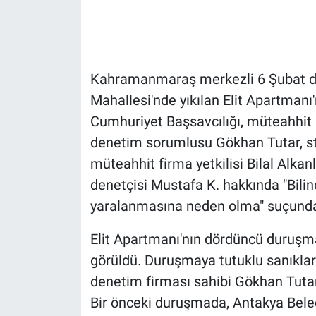
Gündem Özel
Günün görüntüsü
Kahramanmaraş merkezli 6 Şubat dep
Mahallesi'nde yıkılan Elit Apartmanı'
Haber
Cumhuriyet Başsavcılığı, müteahhit M
denetim sorumlusu Gökhan Tutar, st
İlan
müteahhit firma yetkilisi Bilal Alkan
Kimdir
denetçisi Mustafa K. hakkında "Bilinç
yaralanmasına neden olma" suçunda
Koronavirüs
Elit Apartmanı'nın dördüncü duruşm
Kültür Sanat
görüldü. Duruşmaya tutuklu sanıkla
denetim firması sahibi Gökhan Tutar,
Ne demişti
Bir önceki duruşmada, Antakya Bele