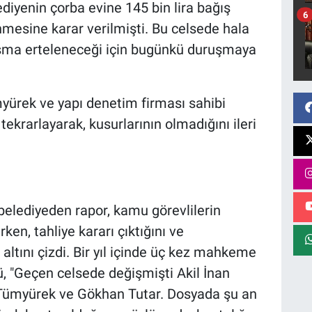
diyenin çorba evine 145 bin lira bağış
6
tenmesine karar verilmişti. Bu celsede hala
ruşma erteleneceği için bugünkü duruşmaya
ürek ve yapı denetim firması sahibi
ekrarlayarak, kusurlarının olmadığını ileri
belediyeden rapor, kamu görevlilerin
en, tahliye kararı çıktığını ve
ltını çizdi. Bir yıl içinde üç kez mahkeme
ü, "Geçen celsede değişmişti Akil İnan
t Tümyürek ve Gökhan Tutar. Dosyada şu an