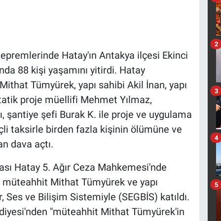
2
remlerinde Hatay'ın Antakya ilçesi Ekinci
nda 88 kişi yaşamını yitirdi. Hatay
ithat Tümyürek, yapı sahibi Akil İnan, yapı
3
atik proje müellifi Mehmet Yılmaz,
lı, şantiye şefi Burak K. ile proje ve uygulama
li taksirle birden fazla kişinin ölümüne ve
4
n dava açtı.
ası Hatay 5. Ağır Ceza Mahkemesi'nde
r müteahhit Mithat Tümyürek ve yapı
5
 Ses ve Bilişim Sistemiyle (SEGBİS) katıldı.
diyesi'nden "müteahhit Mithat Tümyürek'in