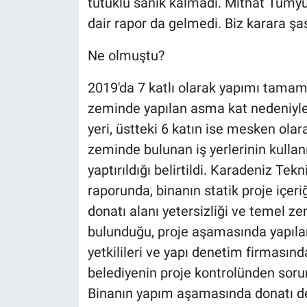
tutuklu sanık kalmadı. Mithat Tümyü
Yerel Yaşam
dair rapor da gelmedi. Biz karara şaşk
Canlı Yayın
Ne olmuştu?
2019'da 7 katlı olarak yapımı tamam
zeminde yapılan asma kat nedeniyle 
yeri, üstteki 6 katın ise mesken olara
zeminde bulunan iş yerlerinin kulla
yaptırıldığı belirtildi. Karadeniz Tekn
raporunda, binanın statik proje içeri
donatı alanı yetersizliği ve temel ze
bulunduğu, proje aşamasında yapılan
yetkilileri ve yapı denetim firmasında
belediyenin proje kontrolünden sorum
Binanın yapım aşamasında donatı det