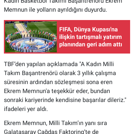
Kadın Basketbol Takımı Başantrenörü Ekrem
Memnun ile yolların ayrıldığını duyurdu.
Gündem Özel
FIFA, Dünya Kupası'na
Günün görüntüsü
ilişkin tartışmalı yatırım
planından geri adım attı
Haber
İlan
TBF’den yapılan açıklamada "A Kadın Milli
Takım Başantrenörü olarak 3 yıllık çalışma
Kimdir
süresinin ardından sözleşmesi sona eren
Koronavirüs
Ekrem Memnun'a teşekkür eder, bundan
sonraki kariyerinde kendisine başarılar dileriz."
Kültür Sanat
ifadeleri yer aldı.
Ne demişti
Ekrem Memnun, Milli Takım’ın yanı sıra
Galatasaray Çağdaş Faktoring’te de