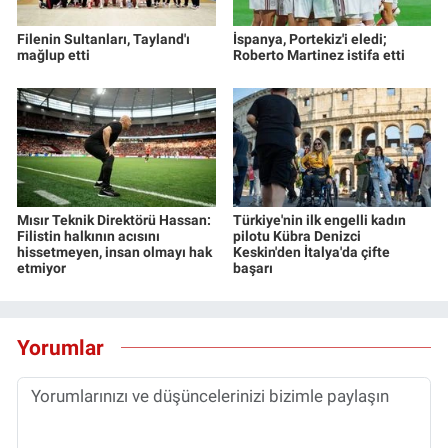
Filenin Sultanları, Tayland'ı
İspanya, Portekiz'i eledi;
mağlup etti
Roberto Martinez istifa etti
Mısır Teknik Direktörü Hassan:
Türkiye'nin ilk engelli kadın
Filistin halkının acısını
pilotu Kübra Denizci
hissetmeyen, insan olmayı hak
Keskin'den İtalya'da çifte
etmiyor
başarı
Yorumlar