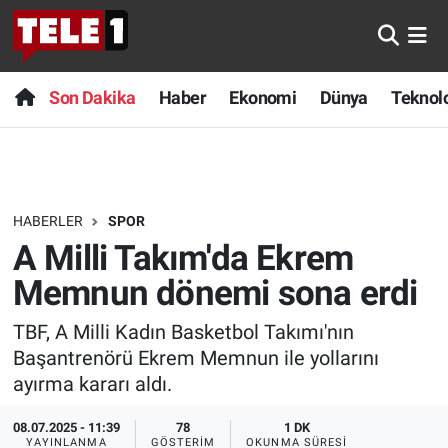
Anında Manşet
Son Dakika
Nöbetçi Eczaneler
Son Dakika
Haber
Ekonomi
Dünya
Teknolo
Başka Sohbetler
Haber
Hava Durumu
Belgesel
Ekonomi
Namaz Vakitleri
HABERLER
SPOR
Bilim turu
Dünya
Trafik Durumu
A Milli Takım'da Ekrem
Bilim ve Teknoloji Evreni
Teknoloji
Süper Lig Puan Durumu ve Fikstür
Memnun dönemi sona erdi
TBF, A Milli Kadın Basketbol Takımı'nın
Doğa Konuşuyor
Sağlık
Tüm Manşetler
Başantrenörü Ekrem Memnun ile yollarını
Dünya
Spor
Son Dakika Haberleri
ayırma kararı aldı.
08.07.2025 - 11:39
78
1 DK
Ege Saati
Yayın Akışı
Haber Arşivi
YAYINLANMA
GÖSTERIM
OKUNMA SÜRESI