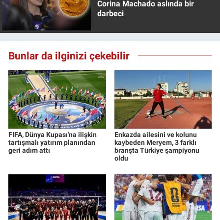
Corina Machado aslında bir
Yerel Yaşam
darbeci
Canlı Yayın
Bunlar da ilginizi çekebilir
FIFA, Dünya Kupası'na ilişkin
Enkazda ailesini ve kolunu
tartışmalı yatırım planından
kaybeden Meryem, 3 farklı
geri adım attı
branşta Türkiye şampiyonu
oldu