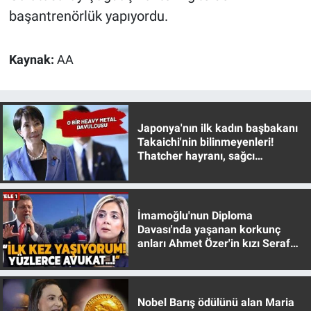
Nedir
başantrenörlük yapıyordu.
Popüler
Kaynak:
AA
Programlar
Sağlık
Japonya'nın ilk kadın başbakanı
Takaichi'nin bilinmeyenleri!
Spor
Thatcher hayranı, sağcı
muhafazakar
Teknoloji
İmamoğlu'nun Diploma
Türkiye'nin Geleceği
Davası'nda yaşanan korkunç
anları Ahmet Özer'in kızı Seraf
Türkiye'nin Gündemi
Özer anlattı!
Yerel Gündem
Nobel Barış ödülünü alan Maria