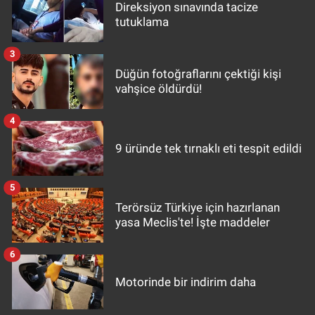
Direksiyon sınavında tacize
tutuklama
3
Düğün fotoğraflarını çektiği kişi
vahşice öldürdü!
4
9 üründe tek tırnaklı eti tespit edildi
5
Terörsüz Türkiye için hazırlanan
yasa Meclis'te! İşte maddeler
6
Motorinde bir indirim daha