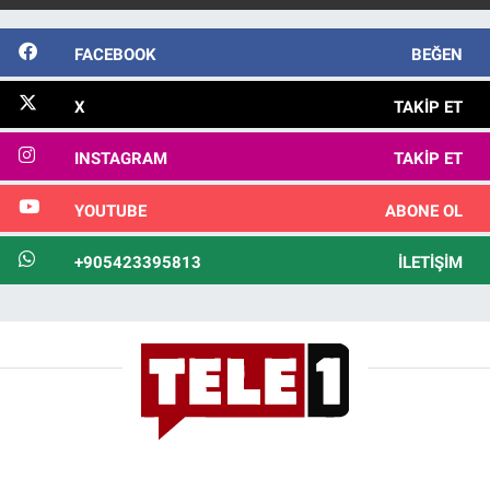
FACEBOOK
BEĞEN
X
TAKIP ET
INSTAGRAM
TAKIP ET
YOUTUBE
ABONE OL
+905423395813
İLETIŞIM