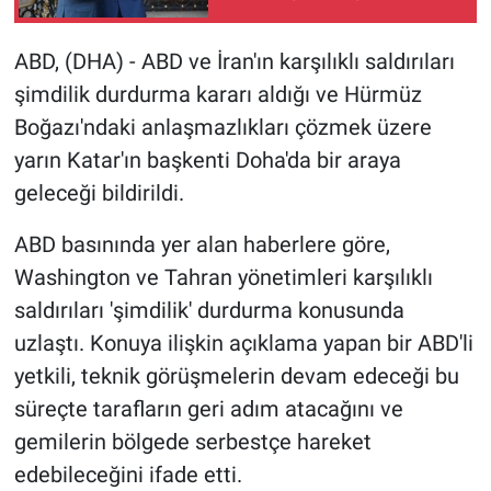
Gündem Özel
ABD, (DHA) - ABD ve İran'ın karşılıklı saldırıları
şimdilik durdurma kararı aldığı ve Hürmüz
Günün görüntüsü
Boğazı'ndaki anlaşmazlıkları çözmek üzere
yarın Katar'ın başkenti Doha'da bir araya
Haber
geleceği bildirildi.
İlan
ABD basınında yer alan haberlere göre,
Washington ve Tahran yönetimleri karşılıklı
Kimdir
saldırıları 'şimdilik' durdurma konusunda
Koronavirüs
uzlaştı. Konuya ilişkin açıklama yapan bir ABD'li
yetkili, teknik görüşmelerin devam edeceği bu
Kültür Sanat
süreçte tarafların geri adım atacağını ve
gemilerin bölgede serbestçe hareket
Ne demişti
edebileceğini ifade etti.