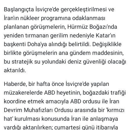
Nedir
Başlangıçta İsviçre'de gerçekleştirilmesi ve
Popüler
İran'ın nükleer programına odaklanması
planlanan görüşmelerin, Hürmüz Boğazı'nda
Programlar
yeniden tırmanan gerilim nedeniyle Katar'ın
başkenti Doha'ya alındığı belirtildi. Değişiklikle
Sağlık
birlikte görüşmelerin ana gündem maddesinin,
bu stratejik su yolundaki deniz güvenliği olacağı
Spor
aktarıldı.
Teknoloji
Haberde, bir hafta önce İsviçre'de yapılan
Türkiye'nin Geleceği
müzakerelerde ABD heyetinin, boğazdaki trafiği
koordine etmek amacıyla ABD ordusu ile İran
Türkiye'nin Gündemi
Devrim Muhafızları Ordusu arasında bir 'kırmızı
hat' kurulması konusunda İran ile anlaşmaya
Yerel Gündem
vardığı aktarılırken; cumartesi günü itibarıyla