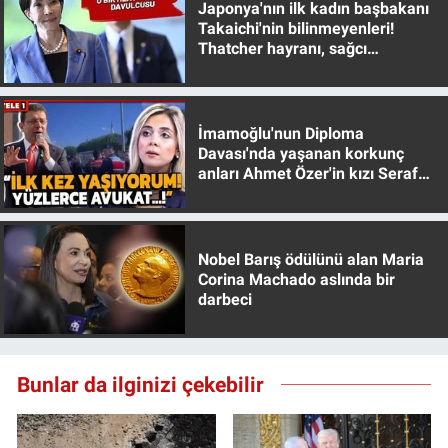
Japonya'nın ilk kadın başbakanı
Takaichi'nin bilinmeyenleri!
Thatcher hayranı, sağcı
muhafazakar
İmamoğlu'nun Diploma
Davası'nda yaşanan korkunç
anları Ahmet Özer'in kızı Seraf
Özer anlattı!
Nobel Barış ödülünü alan Maria
Corina Machado aslında bir
darbeci
Bunlar da ilginizi çekebilir