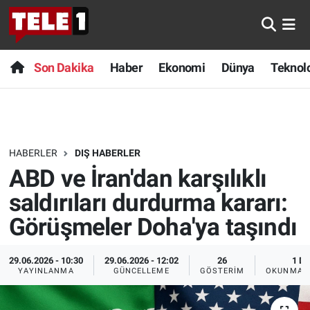
Anında Manşet
Son Dakika
Nöbetçi Eczaneler
Son Dakika
Haber
Ekonomi
Dünya
Teknolo
Başka Sohbetler
Haber
Hava Durumu
Belgesel
Ekonomi
Namaz Vakitleri
HABERLER
DIŞ HABERLER
Bilim turu
Dünya
Trafik Durumu
ABD ve İran'dan karşılıklı
Bilim ve Teknoloji Evreni
Teknoloji
Süper Lig Puan Durumu ve Fikstür
saldırıları durdurma kararı:
Görüşmeler Doha'ya taşındı
Doğa Konuşuyor
Sağlık
Tüm Manşetler
29.06.2026 - 10:30
29.06.2026 - 12:02
26
1 DK
Dünya
Spor
Son Dakika Haberleri
YAYINLANMA
GÜNCELLEME
GÖSTERIM
OKUNMA S
Ege Saati
Yayın Akışı
Haber Arşivi