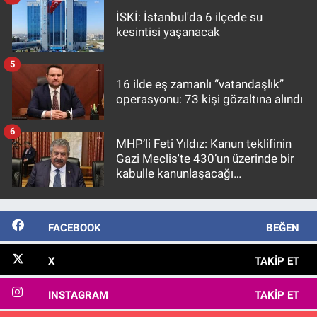
İSKİ: İstanbul'da 6 ilçede su
kesintisi yaşanacak
5
16 ilde eş zamanlı “vatandaşlık”
operasyonu: 73 kişi gözaltına alındı
6
MHP’li Feti Yıldız: Kanun teklifinin
Gazi Meclis'te 430’un üzerinde bir
kabulle kanunlaşacağı
görülmektedir
FACEBOOK
BEĞEN
X
TAKIP ET
INSTAGRAM
TAKIP ET