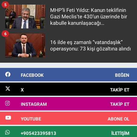
5
MHP’li Feti Yıldız: Kanun teklifinin
Gazi Meclis'te 430’un üzerinde bir
kabulle kanunlaşacağı
görülmektedir
6
16 ilde eş zamanlı “vatandaşlık”
operasyonu: 73 kişi gözaltına alındı
FACEBOOK
BEĞEN
X
TAKIP ET
INSTAGRAM
TAKIP ET
YOUTUBE
ABONE OL
+905423395813
İLETIŞIM