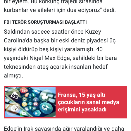
bir eylem. Bu korkunç trajedi sırasında
Yerel Yaşam
kurbanlar ve aileleri için dua ediyoruz" dedi.
Canlı Yayın
FBI TERÖR SORUŞTURMASI BAŞLATTI
Saldırıdan sadece saatler önce Kuzey
Carolina’da başka bir eski deniz piyadesi üç
kişiyi öldürüp beş kişiyi yaralamıştı. 40
yaşındaki Nigel Max Edge, sahildeki bir bara
teknesinden ateş açarak insanları hedef
almıştı.
Fransa, 15 yaş altı
çocukların sanal medya
erişimini yasakladı
Edge’in Irak savaşında ağır yaralandığı ve daha