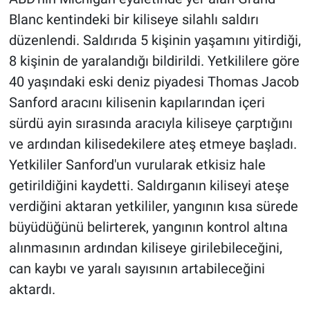
Blanc kentindeki bir kiliseye silahlı saldırı
Gündem Özel
düzenlendi. Saldırıda 5 kişinin yaşamını yitirdiği,
8 kişinin de yaralandığı bildirildi. Yetkililere göre
Günün görüntüsü
40 yaşındaki eski deniz piyadesi Thomas Jacob
Sanford aracını kilisenin kapılarından içeri
Haber
sürdü ayin sırasında aracıyla kiliseye çarptığını
İlan
ve ardından kilisedekilere ateş etmeye başladı.
Yetkililer Sanford'un vurularak etkisiz hale
Kimdir
getirildiğini kaydetti. Saldırganın kiliseyi ateşe
verdiğini aktaran yetkililer, yangının kısa sürede
Koronavirüs
büyüdüğünü belirterek, yangının kontrol altına
Kültür Sanat
alınmasının ardından kiliseye girilebileceğini,
can kaybı ve yaralı sayısının artabileceğini
Ne demişti
aktardı.