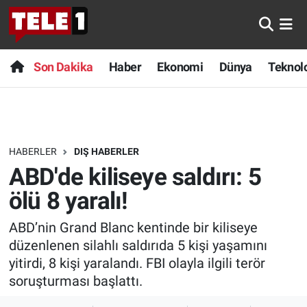
Anında Manşet
Son Dakika
Nöbetçi Eczaneler
Son Dakika
Haber
Ekonomi
Dünya
Teknolo
Başka Sohbetler
Haber
Hava Durumu
Belgesel
Ekonomi
Namaz Vakitleri
HABERLER
DIŞ HABERLER
Bilim turu
Dünya
Trafik Durumu
ABD'de kiliseye saldırı: 5
Bilim ve Teknoloji Evreni
Teknoloji
Süper Lig Puan Durumu ve Fikstür
ölü 8 yaralı!
ABD’nin Grand Blanc kentinde bir kiliseye
Doğa Konuşuyor
Sağlık
Tüm Manşetler
düzenlenen silahlı saldırıda 5 kişi yaşamını
Dünya
Spor
Son Dakika Haberleri
yitirdi, 8 kişi yaralandı. FBI olayla ilgili terör
soruşturması başlattı.
Ege Saati
Yayın Akışı
Haber Arşivi