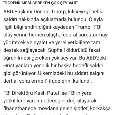
Nedir
"ÖĞRENİLMESİ GEREKEN ÇOK ŞEY VAR"
ABD Başkanı Donald Trump, kiliseye yönelik
Popüler
saldırı hakkında açıklamada bulundu. Olayla
ilgili bilgilendirildiğini kaydeden Trump, "FBI
Programlar
olay yerine hemen ulaştı, federal soruşturmayı
Sağlık
yürütecek ve eyalet ve yerel yetkililere tam
destek sağlayacak. Şüpheli öldürüldü fakat
Spor
öğrenilmesi gereken çok şey var. Bu ABD'deki
Hristiyanlara yönelik bir başka hedefli saldırı
Teknoloji
gibi görünüyor. Ülkemizdeki bu şiddet salgını
derhal sona ermeli" ifadelerini kullandı.
Türkiye'nin Geleceği
FBI Direktörü Kash Patel ise FBI'ın yerel
Türkiye'nin Gündemi
yetkililere yardım edeceğini doğrulayarak,
Yerel Gündem
"İbadethanede meydana gelen şiddet, korkakça