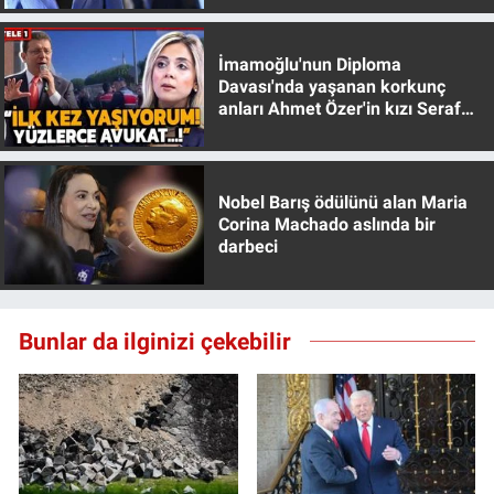
İmamoğlu'nun Diploma
Davası'nda yaşanan korkunç
anları Ahmet Özer'in kızı Seraf
Özer anlattı!
Nobel Barış ödülünü alan Maria
Corina Machado aslında bir
darbeci
Bunlar da ilginizi çekebilir