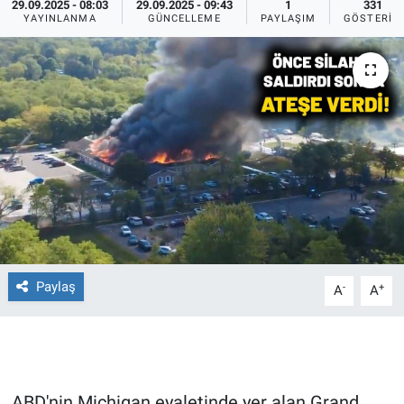
29.09.2025 - 08:03
29.09.2025 - 09:43
1
331
YAYINLANMA
GÜNCELLEME
PAYLAŞIM
GÖSTERIM
Ege'den Esintiler
İletişim
Eğitim
Eğlence
Ekonomi
Forum
Gerçeğin İzinde
Paylaş
-
+
A
A
Gün Başlıyor
Gün Bitiyor
Gün Ortası
ABD'nin Michigan eyaletinde yer alan Grand