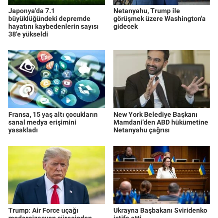
Japonya'da 7.1
Netanyahu, Trump ile
büyüklüğündeki depremde
görüşmek üzere Washington'a
hayatını kaybedenlerin sayısı
gidecek
38'e yükseldi
Fransa, 15 yaş altı çocukların
New York Belediye Başkanı
sanal medya erişimini
Mamdani'den ABD hükümetine
yasakladı
Netanyahu çağrısı
Trump: Air Force uçağı
Ukrayna Başbakanı Sviridenko
modernizasyon sürecinden
istifa etti