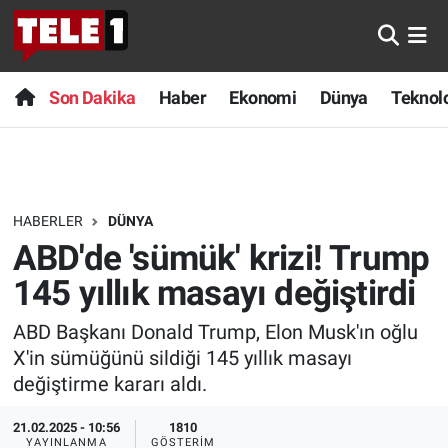
Anında Manşet
Son Dakika
Nöbetçi Eczaneler
Son Dakika
Haber
Ekonomi
Dünya
Teknolo
Başka Sohbetler
Haber
Hava Durumu
Belgesel
Ekonomi
Namaz Vakitleri
HABERLER
DÜNYA
Bilim turu
Dünya
Trafik Durumu
ABD'de 'sümük' krizi! Trump
Bilim ve Teknoloji Evreni
Teknoloji
Süper Lig Puan Durumu ve Fikstür
145 yıllık masayı değiştirdi
ABD Başkanı Donald Trump, Elon Musk'ın oğlu
Doğa Konuşuyor
Sağlık
Tüm Manşetler
X'in sümüğünü sildiği 145 yıllık masayı
Dünya
Spor
Son Dakika Haberleri
değiştirme kararı aldı.
21.02.2025 - 10:56
1810
Ege Saati
Yayın Akışı
Haber Arşivi
YAYINLANMA
GÖSTERIM