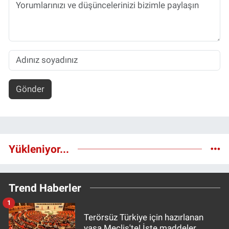
Gönder
Yükleniyor...
Trend Haberler
1
Terörsüz Türkiye için hazırlanan
yasa Meclis'te! İşte maddeler