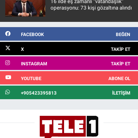
16 ilde eş zamanlı “vatandaşlık”
operasyonu: 73 kişi gözaltına alındı
FACEBOOK
BEĞEN
X
TAKIP ET
INSTAGRAM
TAKIP ET
YOUTUBE
ABONE OL
+905423395813
İLETIŞIM