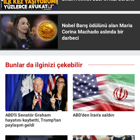
Özer anlattı!
Yerel Yaşam
Canlı Yayın
Nobel Barış ödülünü alan Maria
Corina Machado aslında bir
darbeci
Bunlar da ilginizi çekebilir
ABD'li Senatör Graham
ABD'den İran'a saldırı
hayatını kaybetti, Trump'tan
paylaşım geldi