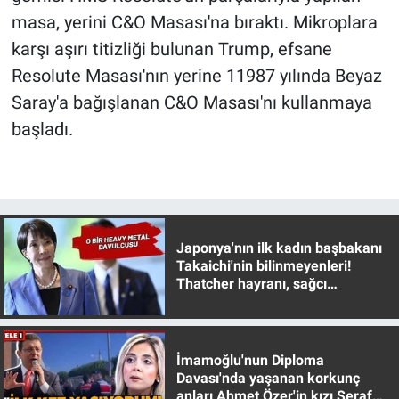
Nedir
masa, yerini C&O Masası'na bıraktı. Mikroplara
karşı aşırı titizliği bulunan Trump, efsane
Popüler
Resolute Masası'nın yerine 11987 yılında Beyaz
Programlar
Saray'a bağışlanan C&O Masası'nı kullanmaya
başladı.
Sağlık
Spor
Teknoloji
Japonya'nın ilk kadın başbakanı
Takaichi'nin bilinmeyenleri!
Türkiye'nin Geleceği
Thatcher hayranı, sağcı
muhafazakar
Türkiye'nin Gündemi
İmamoğlu'nun Diploma
Yerel Gündem
Davası'nda yaşanan korkunç
anları Ahmet Özer'in kızı Seraf