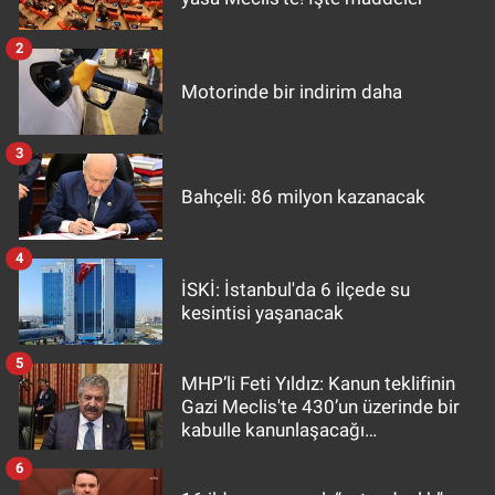
2
Motorinde bir indirim daha
3
Bahçeli: 86 milyon kazanacak
4
İSKİ: İstanbul'da 6 ilçede su
kesintisi yaşanacak
5
MHP’li Feti Yıldız: Kanun teklifinin
Gazi Meclis'te 430’un üzerinde bir
kabulle kanunlaşacağı
görülmektedir
6