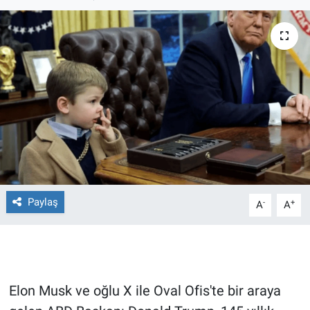
Ege'den Esintiler
İletişim
Eğitim
Eğlence
Ekonomi
Forum
Gerçeğin İzinde
Paylaş
-
+
A
A
Gün Başlıyor
Gün Bitiyor
Elon Musk ve oğlu X ile Oval Ofis'te bir araya
Gün Ortası