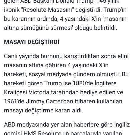
gelen ABD Başkanı Donald Trump, 145 yıllık
ikonik "Resolute Masasını" değiştirdi. Trump'ın
Gündem Özel
bu kararının ardında, 4 yaşındaki X'in 'masanın
altına sümüğünü sürmesi' olduğu belirtildi.
Günün görüntüsü
MASAYI DEĞİŞTİRDİ
Haber
Canlı yayında burnunu karıştırdıktan sonra elini
İlan
masanın altına götüren 4 yaşındaki X'in
hareketi, sosyal medyada gündem olmuştu. Bu
Kimdir
hareketi gören Trump ise 1880'de İngiltere
Koronavirüs
Kraliçesi Victoria tarafından hediye edilen ve
1961'de Jimmy Carter'dan itibaren kullanılan
Kültür Sanat
masayı değiştirme kararı aldı.
Ne demişti
ABD medyasında yer alan haberlere göre İngiliz
gemisi HMS Resolute'un parçalarıyla yapılan