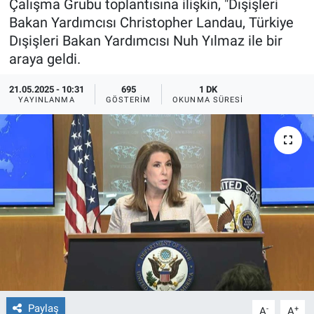
Çalışma Grubu toplantısına ilişkin, "Dışişleri
Bakan Yardımcısı Christopher Landau, Türkiye
Ege'den Esintiler
İletişim
Dışişleri Bakan Yardımcısı Nuh Yılmaz ile bir
araya geldi.
Eğitim
21.05.2025 - 10:31
695
1 DK
Eğlence
YAYINLANMA
GÖSTERIM
OKUNMA SÜRESI
Ekonomi
Forum
Gerçeğin İzinde
Gün Başlıyor
Gün Bitiyor
Paylaş
-
+
Gün Ortası
A
A