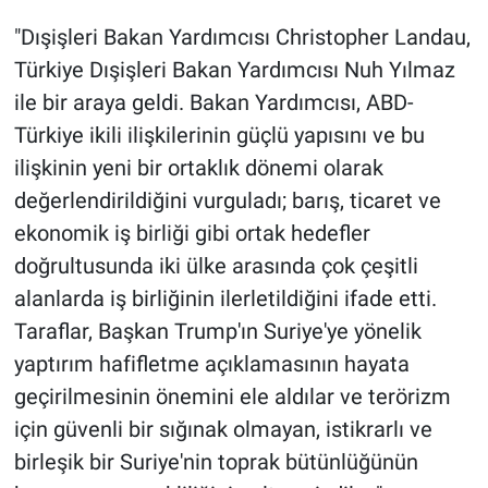
Nedir
"Dışişleri Bakan Yardımcısı Christopher Landau,
Popüler
Türkiye Dışişleri Bakan Yardımcısı Nuh Yılmaz
ile bir araya geldi. Bakan Yardımcısı, ABD-
Programlar
Türkiye ikili ilişkilerinin güçlü yapısını ve bu
ilişkinin yeni bir ortaklık dönemi olarak
Sağlık
değerlendirildiğini vurguladı; barış, ticaret ve
Spor
ekonomik iş birliği gibi ortak hedefler
doğrultusunda iki ülke arasında çok çeşitli
Teknoloji
alanlarda iş birliğinin ilerletildiğini ifade etti.
Taraflar, Başkan Trump'ın Suriye'ye yönelik
Türkiye'nin Geleceği
yaptırım hafifletme açıklamasının hayata
geçirilmesinin önemini ele aldılar ve terörizm
Türkiye'nin Gündemi
için güvenli bir sığınak olmayan, istikrarlı ve
Yerel Gündem
birleşik bir Suriye'nin toprak bütünlüğünün