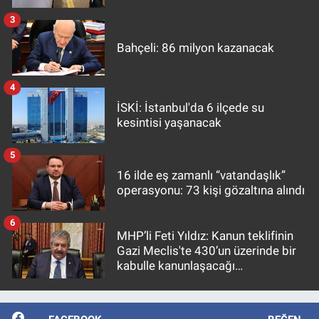
3
Bahçeli: 86 milyon kazanacak
4
İSKİ: İstanbul'da 6 ilçede su
kesintisi yaşanacak
5
16 ilde eş zamanlı “vatandaşlık”
operasyonu: 73 kişi gözaltına alındı
6
MHP’li Feti Yıldız: Kanun teklifinin
Gazi Meclis'te 430’un üzerinde bir
kabulle kanunlaşacağı
görülmektedir