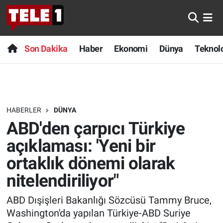
Anında Manşet
Son Dakika
Nöbetçi Eczaneler
Son Dakika
Haber
Ekonomi
Dünya
Teknolo
Başka Sohbetler
Haber
Hava Durumu
Belgesel
Ekonomi
Namaz Vakitleri
HABERLER
DÜNYA
Bilim turu
Dünya
Trafik Durumu
ABD'den çarpıcı Türkiye
Bilim ve Teknoloji Evreni
Teknoloji
Süper Lig Puan Durumu ve Fikstür
açıklaması: 'Yeni bir
ortaklık dönemi olarak
Doğa Konuşuyor
Sağlık
Tüm Manşetler
nitelendiriliyor"
Dünya
Spor
Son Dakika Haberleri
ABD Dışişleri Bakanlığı Sözcüsü Tammy Bruce,
Washington'da yapılan Türkiye-ABD Suriye
Ege Saati
Yayın Akışı
Haber Arşivi