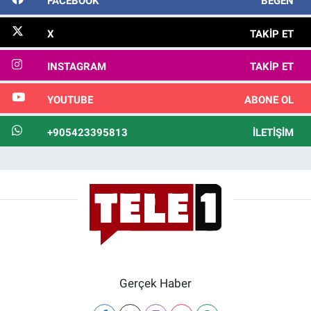
FACEBOOK
BEĞEN
X
TAKIP ET
INSTAGRAM
TAKIP ET
YOUTUBE
ABONE OL
+905423395813
İLETIŞIM
Gerçek Haber