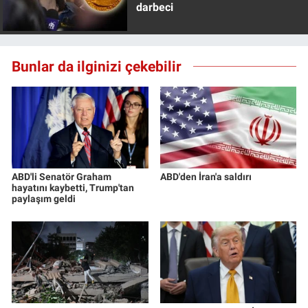
darbeci
Bunlar da ilginizi çekebilir
ABD'li Senatör Graham
ABD'den İran'a saldırı
hayatını kaybetti, Trump'tan
paylaşım geldi