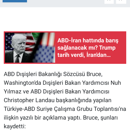
Gündem Özel
Günün görüntüsü
ABD-İran hattında barış
Haber
sağlanacak mı? Trump
tarih verdi, İran'dan
İlan
açıklama geldi
Kimdir
ABD Dışişleri Bakanlığı Sözcüsü Bruce,
Washington'da Dışişleri Bakan Yardımcısı Nuh
Koronavirüs
Yılmaz ve ABD Dışişleri Bakan Yardımcısı
Christopher Landau başkanlığında yapılan
Kültür Sanat
Türkiye-ABD Suriye Çalışma Grubu Toplantısı'na
ilişkin yazılı bir açıklama yaptı. Bruce, şunları
Ne demişti
kaydetti: