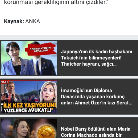
korunması gerekliliğinin altını çizdiler."
Yerel Yaşam
Canlı Yayın
Kaynak:
ANKA
Japonya'nın ilk kadın başbakanı
Takaichi'nin bilinmeyenleri!
Thatcher hayranı, sağcı
muhafazakar
İmamoğlu'nun Diploma
Davası'nda yaşanan korkunç
anları Ahmet Özer'in kızı Seraf
Özer anlattı!
Nobel Barış ödülünü alan Maria
Corina Machado aslında bir