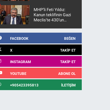
gözaltına alındı
MHP’li Feti Yıldız:
Kanun teklifinin Gazi
Meclis'te 430’un
üzerinde bir kabulle
kanunlaşacağı
görülmektedir
FACEBOOK
BEĞEN
X
TAKIP ET
INSTAGRAM
TAKIP ET
YOUTUBE
ABONE OL
+905423395813
İLETIŞIM