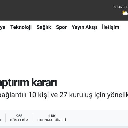
ya
Teknoloji
Sağlık
Spor
Yayın Akışı
İletişim
aptırım kararı
ğlantılı 10 kişi ve 27 kuruluş için yönelik
968
1 DK
M
GÖSTERIM
OKUNMA SÜRESI