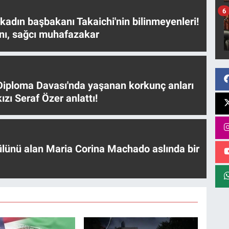
6
 kadın başbakanı Takaichi'nin bilinmeyenleri!
nı, sağcı muhafazakar
iploma Davası'nda yaşanan korkunç anları
ızı Seraf Özer anlattı!
ülünü alan Maria Corina Machado aslında bir