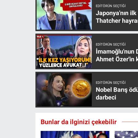
Nedir
EDITÖRÜN SEÇTIĞI
Japonya'nın ilk
Popüler
Thatcher hayra
Programlar
EDITÖRÜN SEÇTIĞI
Sağlık
İmamoğlu'nun D
Ahmet Özer'in k
Spor
Teknoloji
EDITÖRÜN SEÇTIĞI
Nobel Barış öd
Türkiye'nin Geleceği
darbeci
Türkiye'nin Gündemi
Bunlar da ilginizi çekebilir
Yerel Gündem