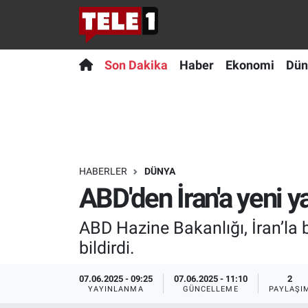
Anında Manşet
Son Dakika
Nöbetçi Eczaneler
Son Dakika
Haber
Ekonomi
Dün
Başka Sohbetler
Haber
Hava Durumu
Belgesel
Ekonomi
Namaz Vakitleri
Bilim turu
Dünya
Trafik Durumu
HABERLER
DÜNYA
ABD'den İran'a yeni y
Bilim ve Teknoloji Evreni
Teknoloji
Süper Lig Puan Durumu ve Fikstür
ABD Hazine Bakanlığı, İran’la ba
Doğa Konuşuyor
Sağlık
Tüm Manşetler
bildirdi.
Dünya
Spor
Son Dakika Haberleri
07.06.2025 - 09:25
07.06.2025 - 11:10
2
YAYINLANMA
GÜNCELLEME
PAYLAŞI
Ege Saati
Yayın Akışı
Haber Arşivi