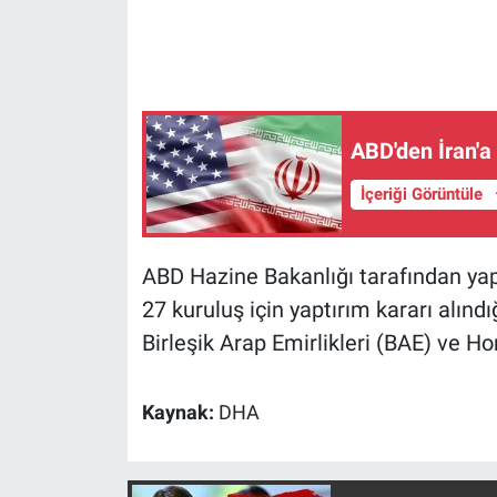
Gündem Özel
Günün görüntüsü
ABD'den İran'a 
Haber
İçeriği Görüntüle
İlan
ABD Hazine Bakanlığı tarafından yapıl
Kimdir
27 kuruluş için yaptırım kararı alındı
Koronavirüs
Birleşik Arap Emirlikleri (BAE) ve Ho
Kültür Sanat
Kaynak:
DHA
Ne demişti