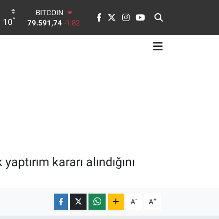
BITCOIN
°
79.591,74
-1.82
10
DOLAR
45,43620
0.02
EURO
53,38690
0.19
STERLİN
61,60380
0.18
G.ALTIN
6862,09000
0.19
BİST100
14.598,00
0
 yaptırım kararı alındığını
-
+
A
A