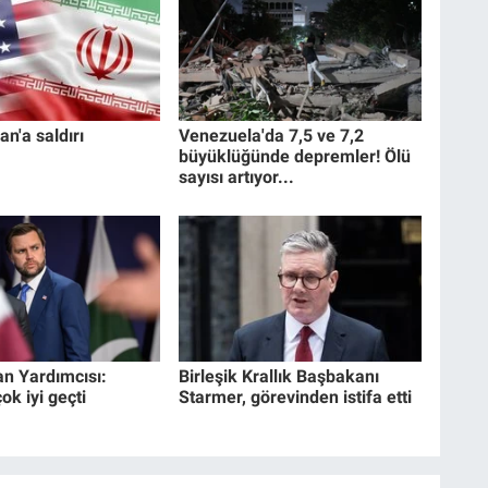
an'a saldırı
Venezuela'da 7,5 ve 7,2
büyüklüğünde depremler! Ölü
sayısı artıyor...
n Yardımcısı:
Birleşik Krallık Başbakanı
k iyi geçti
Starmer, görevinden istifa etti