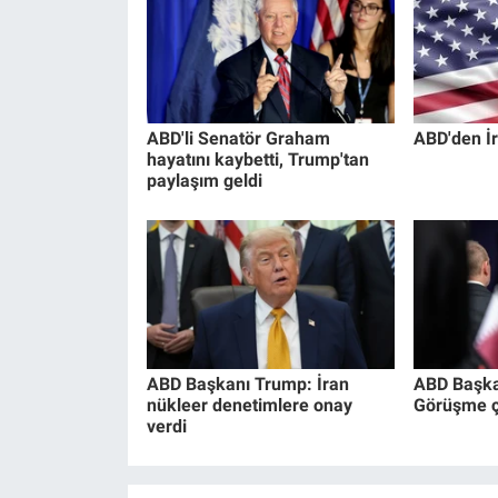
Yerel Yaşam
Canlı Yayın
ABD'li Senatör Graham
ABD'den İr
hayatını kaybetti, Trump'tan
paylaşım geldi
ABD Başkanı Trump: İran
ABD Başka
nükleer denetimlere onay
Görüşme ço
verdi