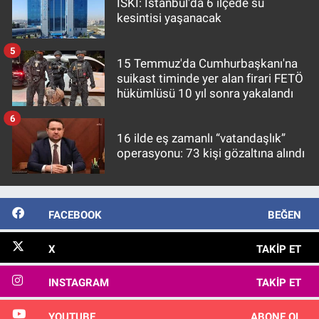
İSKİ: İstanbul'da 6 ilçede su
kesintisi yaşanacak
5
15 Temmuz'da Cumhurbaşkanı'na
suikast timinde yer alan firari FETÖ
hükümlüsü 10 yıl sonra yakalandı
6
16 ilde eş zamanlı “vatandaşlık”
operasyonu: 73 kişi gözaltına alındı
FACEBOOK
BEĞEN
X
TAKIP ET
INSTAGRAM
TAKIP ET
YOUTUBE
ABONE OL