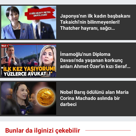
Japonya'nın ilk kadın başbakanı
Takaichi'nin bilinmeyenleri!
Thatcher hayranı, sağcı
muhafazakar
İmamoğlu'nun Diploma
Davası'nda yaşanan korkunç
anları Ahmet Özer'in kızı Seraf
Özer anlattı!
Nobel Barış ödülünü alan Maria
Corina Machado aslında bir
darbeci
Bunlar da ilginizi çekebilir