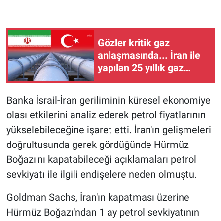
Gündem Özel
Gözler kritik gaz
Günün görüntüsü
anlaşmasında... İran ile
yapılan 25 yıllık gaz
Haber
anlaşmasının süresi
yarın doluyor
İlan
Banka İsrail-İran geriliminin küresel ekonomiye
olası etkilerini analiz ederek petrol fiyatlarının
Kimdir
yükselebileceğine işaret etti. İran'ın gelişmeleri
doğrultusunda gerek gördüğünde Hürmüz
Koronavirüs
Boğazı'nı kapatabileceği açıklamaları petrol
sevkiyatı ile ilgili endişelere neden olmuştu.
Kültür Sanat
Goldman Sachs, İran'ın kapatması üzerine
Ne demişti
Hürmüz Boğazı'ndan 1 ay petrol sevkiyatının