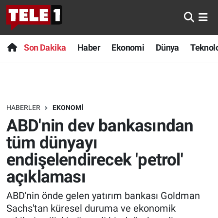
Anında Manşet
Son Dakika
Nöbetçi Eczaneler
Son Dakika
Haber
Ekonomi
Dünya
Teknolo
Başka Sohbetler
Haber
Hava Durumu
Belgesel
Ekonomi
Namaz Vakitleri
HABERLER
EKONOMI
Bilim turu
Dünya
Trafik Durumu
ABD'nin dev bankasından
Bilim ve Teknoloji Evreni
Teknoloji
Süper Lig Puan Durumu ve Fikstür
tüm dünyayı
endişelendirecek 'petrol'
Doğa Konuşuyor
Sağlık
Tüm Manşetler
açıklaması
Dünya
Spor
Son Dakika Haberleri
ABD'nin önde gelen yatırım bankası Goldman
Sachs'tan küresel duruma ve ekonomik
Ege Saati
Yayın Akışı
Haber Arşivi