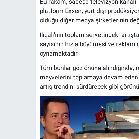
Bu rakam, sadece televizyon kanalı TV
Yerel Yaşam
platform Exxen, yurt dışı prodüksiyo
olduğu diğer medya şirketlerinin değ
Canlı Yayın
Ilıcalı'nın toplam servetindeki artışt
sayısının hızla büyümesi ve reklam g
oynamaktadır.
Tüm bunlar göz önüne alındığında, me
meyvelerini toplamaya devam eden Il
artış trendini sürdürecek gibi görünü