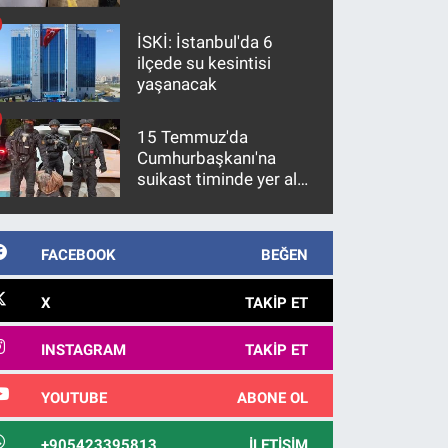
İSKİ: İstanbul'da 6
ilçede su kesintisi
yaşanacak
15 Temmuz'da
Cumhurbaşkanı'na
suikast timinde yer alan
firari FETÖ hükümlüsü
10 yıl sonra yakalandı
FACEBOOK
BEĞEN
X
TAKIP ET
INSTAGRAM
TAKIP ET
YOUTUBE
ABONE OL
+905423395813
İLETIŞIM