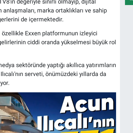
8'in değeriyle sınırlı olmayıp, dijital
n anlaşmaları, marka ortaklıkları ve sahip
erlerini de içermektedir.
a özellikle Exxen platformunun izleyici
elirlerinin ciddi oranda yükselmesi büyük rol
dya sektöründe yaptığı akıllıca yatırımların
ıcalı'nın serveti, önümüzdeki yıllarda da
yor.