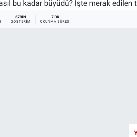
asıl bu kadar büyüdü? İşte merak edilen 
67BIN
7 DK
M
GÖSTERIM
OKUNMA SÜRESI
Y