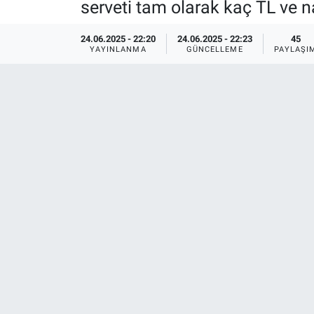
serveti tam olarak kaç TL ve n
Ege'den Esintiler
İletişim
24.06.2025 - 22:20
24.06.2025 - 22:23
45
YAYINLANMA
GÜNCELLEME
PAYLAŞI
Eğitim
Eğlence
Ekonomi
Forum
Gerçeğin İzinde
Gün Başlıyor
Gün Bitiyor
Gün Ortası