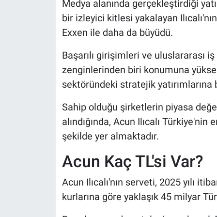
Medya alanında gerçekleştirdiği yatı
Nedir
bir izleyici kitlesi yakalayan Ilıcalı'nı
Popüler
Exxen ile daha da büyüdü.
Programlar
Başarılı girişimleri ve uluslararası iş
zenginlerinden biri konumuna yüksel
Sağlık
sektöründeki stratejik yatırımlarına 
Spor
Sahip olduğu şirketlerin piyasa değe
alındığında, Acun Ilıcalı Türkiye'nin e
Teknoloji
şekilde yer almaktadır.
Türkiye'nin Geleceği
Acun Kaç TL'si Var?
Türkiye'nin Gündemi
Acun Ilıcalı'nın serveti, 2025 yılı iti
kurlarına göre yaklaşık 45 milyar Türk
Yerel Gündem