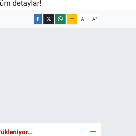
tüm detaylar!
-
+
A
A
ükleniyor...