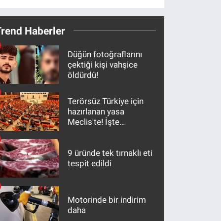
Trend Haberler
Düğün fotoğraflarını
çektiği kişi vahşice
öldürdü!
Terörsüz Türkiye için
hazırlanan yasa
Meclis'te! İşte
maddeler
9 üründe tek tırnaklı eti
tespit edildi
Motorinde bir indirim
daha