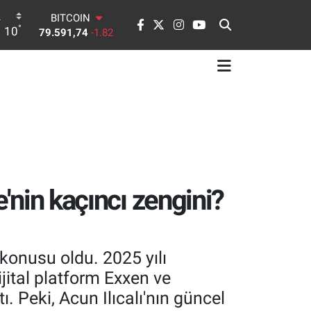
DOLAR
°
10
45,43620
0.02
EURO
53,38690
0.19
STERLİN
61,60380
0.18
G.ALTIN
6862,09000
0.19
BİST100
14.598,00
0
BITCOIN
79.591,74
-1.82
e'nin kaçıncı zengini?
 konusu oldu. 2025 yılı
ijital platform Exxen ve
ı. Peki, Acun Ilıcalı'nın güncel