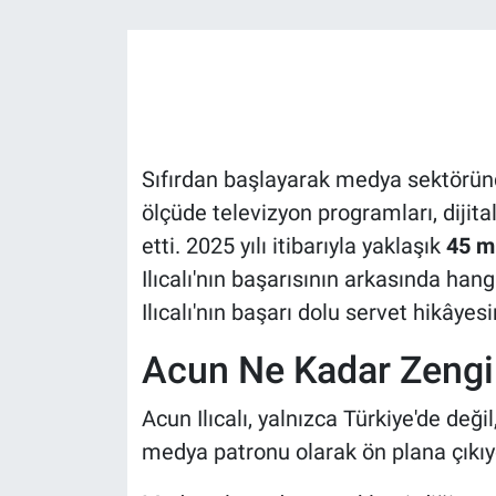
Gündem Özel
Günün görüntüsü
Haber
Sıfırdan başlayarak medya sektöründe
ölçüde televizyon programları, dijital 
İlan
etti. 2025 yılı itibarıyla yaklaşık
45 mi
Ilıcalı'nın başarısının arkasında hang
Kimdir
Ilıcalı'nın başarı dolu servet hikâyesi
Koronavirüs
Acun Ne Kadar Zengi
Kültür Sanat
Acun Ilıcalı, yalnızca Türkiye'de deği
Ne demişti
medya patronu olarak ön plana çıkıy