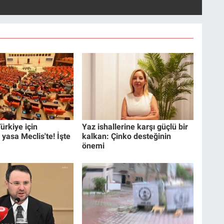
ürkiye için
Yaz ishallerine karşı güçlü bir
 yasa Meclis'te! İşte
kalkan: Çinko desteğinin
önemi