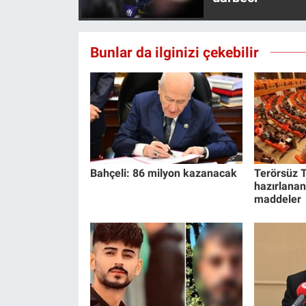
Bunlar da ilginizi çekebilir
Bahçeli: 86 milyon kazanacak
Terörsüz T
hazırlanan
maddeler