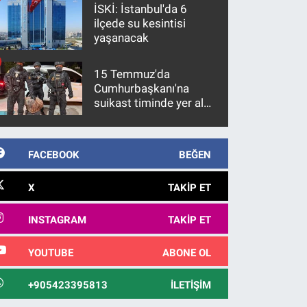
İSKİ: İstanbul'da 6
ilçede su kesintisi
yaşanacak
15 Temmuz'da
Cumhurbaşkanı'na
suikast timinde yer alan
firari FETÖ hükümlüsü
10 yıl sonra yakalandı
FACEBOOK
BEĞEN
X
TAKIP ET
INSTAGRAM
TAKIP ET
YOUTUBE
ABONE OL
+905423395813
İLETIŞIM