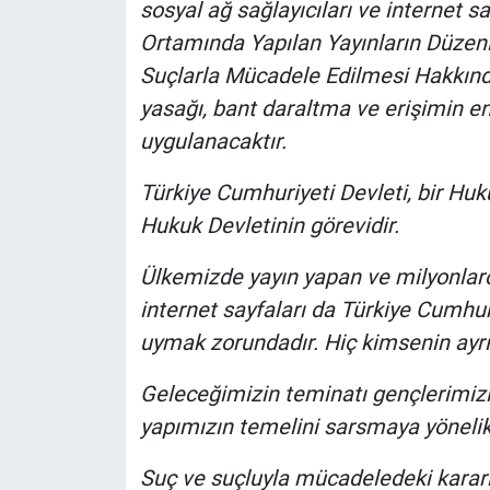
Nedir
sosyal ağ sağlayıcıları ve internet sa
Ortamında Yapılan Yayınların Düzenl
Popüler
Suçlarla Mücadele Edilmesi Hakkınd
yasağı, bant daraltma ve erişimin eng
Programlar
uygulanacaktır.
Sağlık
Türkiye Cumhuriyeti Devleti, bir Hu
Hukuk Devletinin görevidir.
Spor
Ülkemizde yayın yapan ve milyonlarca
Teknoloji
internet sayfaları da Türkiye Cumhuri
uymak zorundadır. Hiç kimsenin ayrıc
Türkiye'nin Geleceği
Geleceğimizin teminatı gençlerimizi
Türkiye'nin Gündemi
yapımızın temelini sarsmaya yöneli
Yerel Gündem
Suç ve suçluyla mücadeledeki kararlı