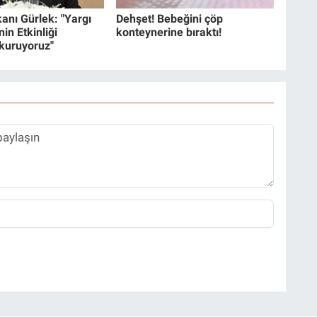
anı Gürlek: "Yargı
Dehşet! Bebeğini çöp
in Etkinliği
konteynerine bıraktı!
 kuruyoruz"