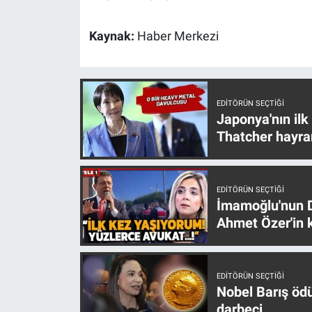
Yerel Yaşam
Kaynak:
Haber Merkezi
Canlı Yayın
EDITÖRÜN SEÇTIĞI
Japonya'nın ilk
Thatcher hayra
EDITÖRÜN SEÇTIĞI
İmamoğlu'nun D
Ahmet Özer'in k
EDITÖRÜN SEÇTIĞI
Nobel Barış öd
darbeci