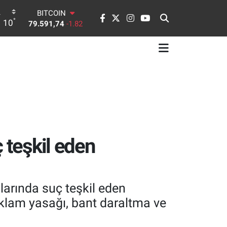
BITCOIN
°
10
79.591,74
-1.82
DOLAR
45,43620
0.02
EURO
53,38690
0.19
STERLİN
61,60380
0.18
G.ALTIN
6862,09000
0.19
BİST100
14.598,00
0
 teşkil eden
larında suç teşkil eden
 reklam yasağı, bant daraltma ve