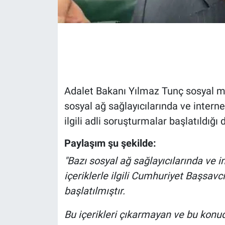
Gündem Özel
Günün görüntüsü
Haber
Adalet Bakanı Yılmaz Tunç sosyal m
İlan
sosyal ağ sağlayıcılarında ve interne
ilgili adli soruşturmalar başlatıldığı
Kimdir
Paylaşım şu şekilde:
Koronavirüs
"Bazı sosyal ağ sağlayıcılarında ve i
içeriklerle ilgili Cumhuriyet Başsavc
Kültür Sanat
başlatılmıştır.
Ne demişti
Bu içerikleri çıkarmayan ve bu konu