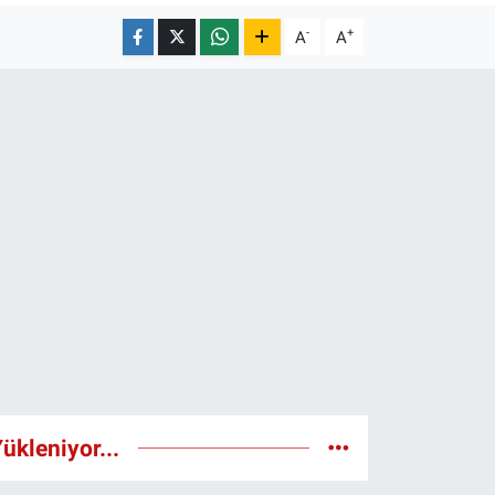
-
+
A
A
ükleniyor...