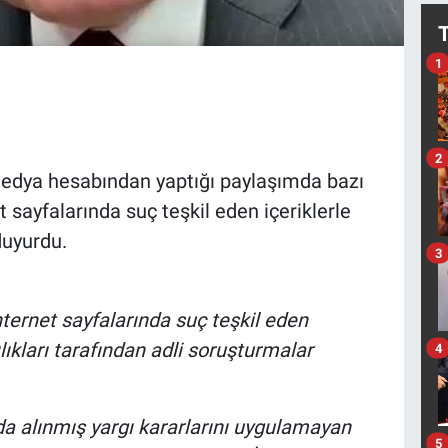
1
2
edya hesabından yaptığı paylaşımda bazı
t sayfalarında suç teşkil eden içeriklerle
 duyurdu.
3
nternet sayfalarında suç teşkil eden
ılıkları tarafından adli soruşturmalar
4
da alınmış yargı kararlarını uygulamayan
5