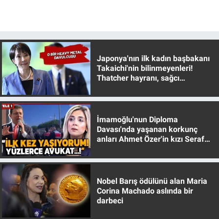
Gündem Özel
Günün görüntüsü
Japonya'nın ilk kadın başbakanı
Takaichi'nin bilinmeyenleri!
Haber
Thatcher hayranı, sağcı
muhafazakar
İlan
İmamoğlu'nun Diploma
Kimdir
Davası'nda yaşanan korkunç
anları Ahmet Özer'in kızı Seraf
Koronavirüs
Özer anlattı!
Kültür Sanat
Nobel Barış ödülünü alan Maria
Corina Machado aslında bir
Ne demişti
darbeci