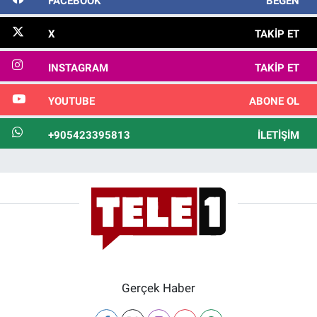
FACEBOOK
BEĞEN
X
TAKIP ET
INSTAGRAM
TAKIP ET
YOUTUBE
ABONE OL
+905423395813
İLETIŞIM
Gerçek Haber