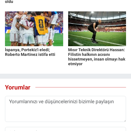
oldu
Yerel Yaşam
Canlı Yayın
İspanya, Portekiz'i eledi;
Mısır Teknik Direktörü Hassan:
Roberto Martinez istifa etti
Filistin halkının acısını
hissetmeyen, insan olmayı hak
etmiyor
Yorumlar