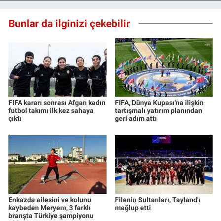
Nedir
Bunlar da ilginizi çekebilir
Popüler
Programlar
Sağlık
FIFA kararı sonrası Afgan kadın
FIFA, Dünya Kupası'na ilişkin
Spor
futbol takımı ilk kez sahaya
tartışmalı yatırım planından
çıktı
geri adım attı
Teknoloji
Türkiye'nin Geleceği
Türkiye'nin Gündemi
Enkazda ailesini ve kolunu
Filenin Sultanları, Tayland'ı
Yerel Gündem
kaybeden Meryem, 3 farklı
mağlup etti
branşta Türkiye şampiyonu