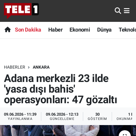
Anında Manşet
Son Dakika
Nöbetçi Eczaneler
Son Dakika
Haber
Ekonomi
Dünya
Teknolo
Başka Sohbetler
Haber
Hava Durumu
Belgesel
Ekonomi
Namaz Vakitleri
HABERLER
ANKARA
Bilim turu
Dünya
Trafik Durumu
Adana merkezli 23 ilde
Bilim ve Teknoloji Evreni
Teknoloji
Süper Lig Puan Durumu ve Fikstür
'yasa dışı bahis'
operasyonları: 47 gözaltı
Doğa Konuşuyor
Sağlık
Tüm Manşetler
09.06.2026 - 11:39
09.06.2026 - 12:13
30
1 DK
Dünya
Spor
Son Dakika Haberleri
YAYINLANMA
GÜNCELLEME
GÖSTERIM
OKUNMA S
Ege Saati
Yayın Akışı
Haber Arşivi