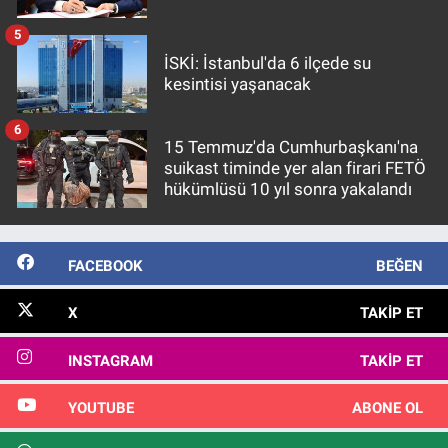
5
İSKİ: İstanbul'da 6 ilçede su
kesintisi yaşanacak
6
15 Temmuz'da Cumhurbaşkanı'na
suikast timinde yer alan firari FETÖ
hükümlüsü 10 yıl sonra yakalandı
FACEBOOK
BEĞEN
X
TAKIP ET
INSTAGRAM
TAKIP ET
YOUTUBE
ABONE OL