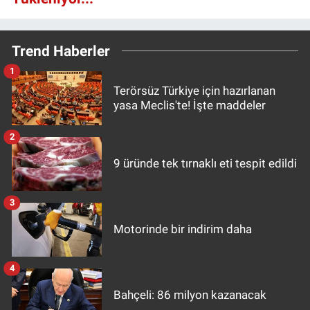
Trend Haberler
1
Terörsüz Türkiye için hazırlanan
yasa Meclis'te! İşte maddeler
2
9 üründe tek tırnaklı eti tespit edildi
3
Motorinde bir indirim daha
4
Bahçeli: 86 milyon kazanacak