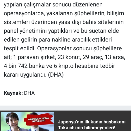
Nedir
yapılan çalışmalar sonucu düzenlenen
operasyonlarda, yakalanan şüphelilerin, bilişim
Popüler
sistemleri üzerinden yasa dışı bahis sitelerinin
panel yönetimini yaptıkları ve bu suçtan elde
Programlar
edilen gelirin para nakline aracılık ettikleri
Sağlık
tespit edildi. Operasyonlar sonucu şüphelilere
ait; 1 paravan şirket, 23 konut, 29 araç, 13 arsa,
Spor
4 bin 742 banka ve 6 kripto hesabına tedbir
kararı uygulandı. (DHA)
Teknoloji
Türkiye'nin Geleceği
Kaynak:
DHA
Türkiye'nin Gündemi
Yerel Gündem
Japonya'nın ilk kadın başbakanı
Takaichi'nin bilinmeyenleri!