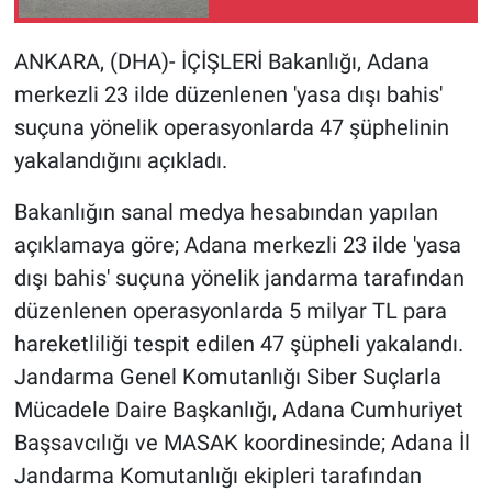
Gündem Özel
ANKARA, (DHA)- İÇİŞLERİ Bakanlığı, Adana
merkezli 23 ilde düzenlenen 'yasa dışı bahis'
Günün görüntüsü
suçuna yönelik operasyonlarda 47 şüphelinin
yakalandığını açıkladı.
Haber
Bakanlığın sanal medya hesabından yapılan
İlan
açıklamaya göre; Adana merkezli 23 ilde 'yasa
dışı bahis' suçuna yönelik jandarma tarafından
Kimdir
düzenlenen operasyonlarda 5 milyar TL para
Koronavirüs
hareketliliği tespit edilen 47 şüpheli yakalandı.
Jandarma Genel Komutanlığı Siber Suçlarla
Kültür Sanat
Mücadele Daire Başkanlığı, Adana Cumhuriyet
Başsavcılığı ve MASAK koordinesinde; Adana İl
Ne demişti
Jandarma Komutanlığı ekipleri tarafından