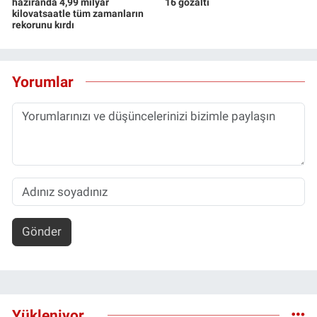
haziranda 4,99 milyar
16 gözaltı
kilovatsaatle tüm zamanların
rekorunu kırdı
Yorumlar
Gönder
Yükleniyor...