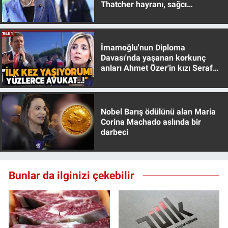
Thatcher hayranı, sağcı
Yerel Yaşam
muhafazakar
Canlı Yayın
İmamoğlu'nun Diploma
Davası'nda yaşanan korkunç
anları Ahmet Özer'in kızı Seraf
Özer anlattı!
Nobel Barış ödülünü alan Maria
Corina Machado aslında bir
darbeci
Bunlar da ilginizi çekebilir