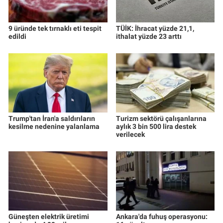
9 üründe tek tırnaklı eti tespit
TÜİK: İhracat yüzde 21,1,
edildi
ithalat yüzde 23 arttı
Trump'tan İran'a saldırıların
Turizm sektörü çalışanlarına
kesilme nedenine yalanlama
aylık 3 bin 500 lira destek
verilecek
Güneşten elektrik üretimi
Ankara'da fuhuş operasyonu: