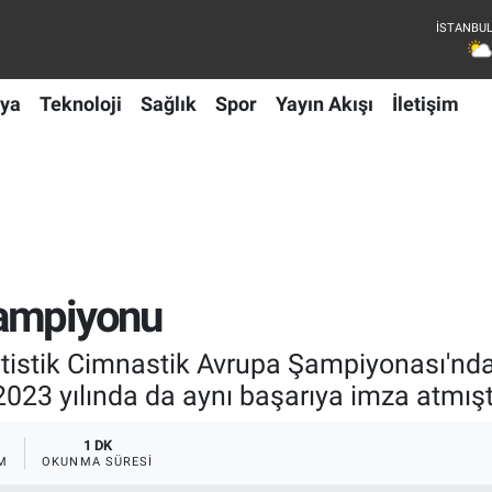
ya
Teknoloji
Sağlık
Spor
Yayın Akışı
İletişim
şampiyonu
rtistik Cimnastik Avrupa Şampiyonası'nda 
023 yılında da aynı başarıya imza atmışt
1 DK
M
OKUNMA SÜRESI