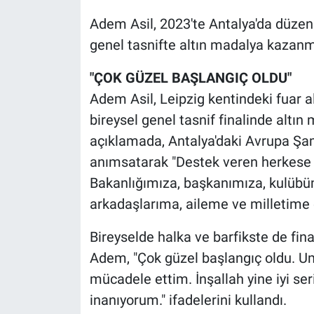
Nedir
Adem Asil, 2023'te Antalya'da düze
Popüler
genel tasnifte altın madalya kazanmı
"ÇOK GÜZEL BAŞLANGIÇ OLDU"
Programlar
Adem Asil, Leipzig kentindeki fuar 
Sağlık
bireysel genel tasnif finalinde altı
açıklamada, Antalya'daki Avrupa Şa
Spor
anımsatarak "Destek veren herkese 
Bakanlığımıza, başkanımıza, kulübü
Teknoloji
arkadaşlarıma, aileme ve milletime ç
Türkiye'nin Geleceği
Bireyselde halka ve barfikste de fi
Türkiye'nin Gündemi
Adem, "Çok güzel başlangıç oldu. U
mücadele ettim. İnşallah yine iyi ser
Yerel Gündem
inanıyorum." ifadelerini kullandı.