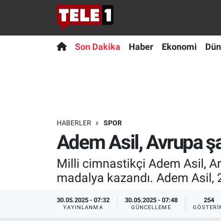
Anında Manşet
Son Dakika
Nöbetçi Eczaneler
Son Dakika
Haber
Ekonomi
Dün
Başka Sohbetler
Haber
Hava Durumu
Belgesel
Ekonomi
Namaz Vakitleri
Bilim turu
Dünya
Trafik Durumu
HABERLER
SPOR
Adem Asil, Avrupa 
Bilim ve Teknoloji Evreni
Teknoloji
Süper Lig Puan Durumu ve Fikstür
Milli cimnastikçi Adem Asil, A
Doğa Konuşuyor
Sağlık
Tüm Manşetler
madalya kazandı. Adem Asil, 2
Dünya
Spor
Son Dakika Haberleri
30.05.2025 - 07:32
30.05.2025 - 07:48
254
YAYINLANMA
GÜNCELLEME
GÖSTERI
Ege Saati
Yayın Akışı
Haber Arşivi