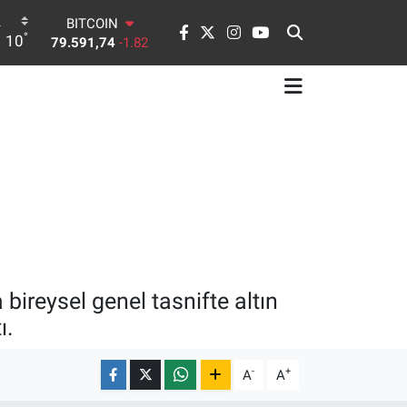
79.591,74
-1.82
DOLAR
°
10
45,43620
0.02
EURO
53,38690
0.19
STERLİN
61,60380
0.18
G.ALTIN
6862,09000
0.19
BİST100
14.598,00
0
bireysel genel tasnifte altın
ı.
-
+
A
A