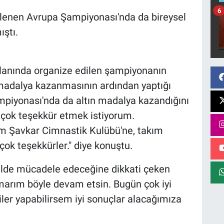
6
nlenen Avrupa Şampiyonası'nda da bireysel
ştı.
alanında organize edilen şampiyonanın
n madalya kazanmasının ardından yaptığı
mpiyonası'nda da altın madalya kazandığını
çok teşekkür etmek istiyorum.
m Şavkar Cimnastik Kulübü'ne, takım
ok teşekkürler." diye konuştu.
nalde mücadele edeceğine dikkati çeken
marım böyle devam etsin. Bugün çok iyi
iler yapabilirsem iyi sonuçlar alacağımıza