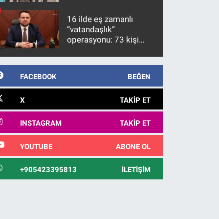
firari FETÖ hükümlüsü
10 yıl sonra yakalandı
16 ilde eş zamanlı
“vatandaşlık”
operasyonu: 73 kişi
gözaltına alındı
FACEBOOK
BEĞEN
X
TAKIP ET
INSTAGRAM
TAKIP ET
YOUTUBE
ABONE OL
+905423395813
İLETIŞIM