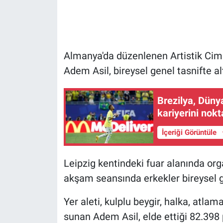
Gündem Özel
Günün görüntüsü
Almanya'da düzenlenen Artistik Cim
Adem Asil, bireysel genel tasnifte a
Haber
Brezilya, Düny
İlan
kariyerini nokt
Kimdir
İçeriği Görüntüle
Koronavirüs
Leipzig kentindeki fuar alanında or
Kültür Sanat
akşam seansında erkekler bireysel gen
Yer aleti, kulplu beygir, halka, atlam
Ne demişti
sunan Adem Asil, elde ettiği 82.398 