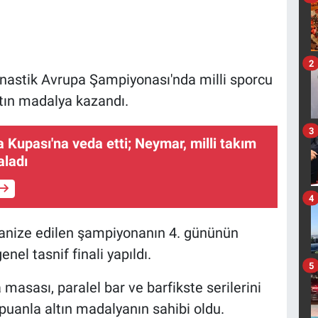
2
nastik Avrupa Şampiyonası'nda milli sporcu
ltın madalya kazandı.
3
a Kupası'na veda etti; Neymar, milli takım
aladı
4
ganize edilen şampiyonanın 4. gününün
el tasnif finali yapıldı.
5
a masası, paralel bar ve barfikste serilerini
puanla altın madalyanın sahibi oldu.