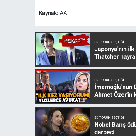
Yerel Yaşam
Kaynak:
AA
Canlı Yayın
EDITÖRÜN SEÇTIĞI
Japonya'nın ilk
Thatcher hayra
EDITÖRÜN SEÇTIĞI
İmamoğlu'nun D
Ahmet Özer'in k
EDITÖRÜN SEÇTIĞI
Nobel Barış öd
darbeci