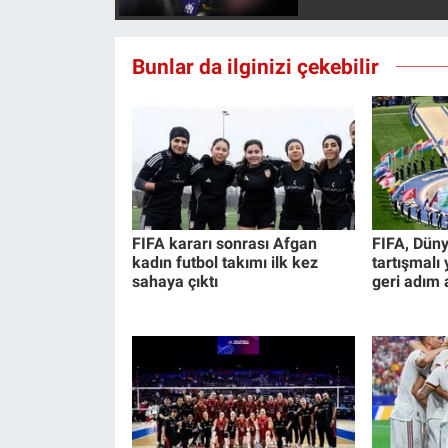
Bunlar da ilginizi çekebilir
FIFA kararı sonrası Afgan
FIFA, Düny
kadın futbol takımı ilk kez
tartışmalı
sahaya çıktı
geri adım a