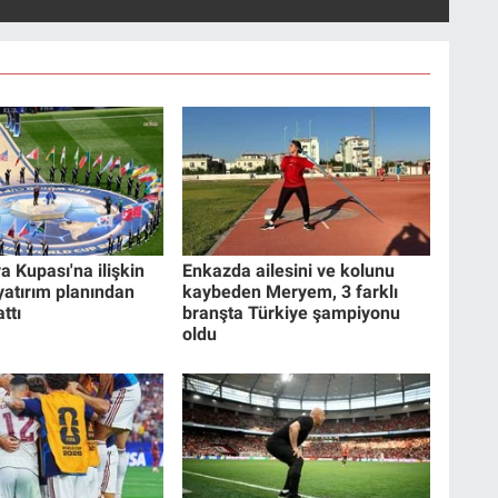
a Kupası'na ilişkin
Enkazda ailesini ve kolunu
 yatırım planından
kaybeden Meryem, 3 farklı
ttı
branşta Türkiye şampiyonu
oldu