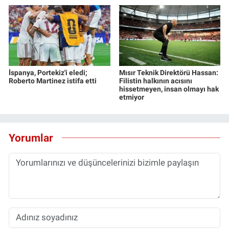
İspanya, Portekiz'i eledi;
Mısır Teknik Direktörü Hassan:
Roberto Martinez istifa etti
Filistin halkının acısını
hissetmeyen, insan olmayı hak
etmiyor
Yorumlar