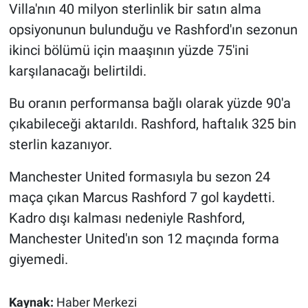
Nedir
Villa'nın 40 milyon sterlinlik bir satın alma
opsiyonunun bulunduğu ve Rashford'ın sezonun
Popüler
ikinci bölümü için maaşının yüzde 75'ini
karşılanacağı belirtildi.
Programlar
Bu oranın performansa bağlı olarak yüzde 90'a
Sağlık
çıkabileceği aktarıldı. Rashford, haftalık 325 bin
sterlin kazanıyor.
Spor
Manchester United formasıyla bu sezon 24
Teknoloji
maça çıkan Marcus Rashford 7 gol kaydetti.
Türkiye'nin Geleceği
Kadro dışı kalması nedeniyle Rashford,
Manchester United'ın son 12 maçında forma
Türkiye'nin Gündemi
giyemedi.
Yerel Gündem
Kaynak:
Haber Merkezi