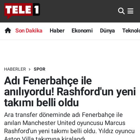
Anında Manşet
Son Dakika
Nöbetçi Eczaneler
Son Dakika
Haber
Ekonomi
Dünya
Teknolo
Başka Sohbetler
Haber
Hava Durumu
Belgesel
Ekonomi
Namaz Vakitleri
HABERLER
SPOR
Bilim turu
Dünya
Trafik Durumu
Adı Fenerbahçe ile
Bilim ve Teknoloji Evreni
Teknoloji
Süper Lig Puan Durumu ve Fikstür
anılıyordu! Rashford'un yeni
takımı belli oldu
Doğa Konuşuyor
Sağlık
Tüm Manşetler
Ara transfer döneminde adı Fenerbahçe ile
Dünya
Spor
Son Dakika Haberleri
anılan Manchester United oyuncusu Marcus
Rashford'un yeni takımı belli oldu. Yıldız oyuncu
Ege Saati
Yayın Akışı
Haber Arşivi
Aston Villa takımına kiralandı.