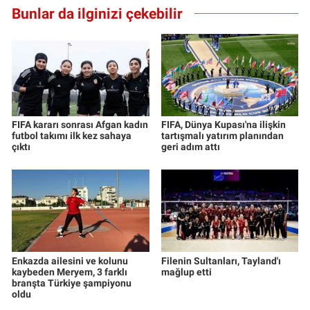
Bunlar da ilginizi çekebilir
FIFA kararı sonrası Afgan kadın
FIFA, Dünya Kupası'na ilişkin
futbol takımı ilk kez sahaya
tartışmalı yatırım planından
çıktı
geri adım attı
Enkazda ailesini ve kolunu
Filenin Sultanları, Tayland'ı
kaybeden Meryem, 3 farklı
mağlup etti
branşta Türkiye şampiyonu
oldu