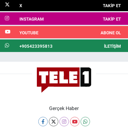
X
TAKIP ET
INSTAGRAM
TAKIP ET
YOUTUBE
ABONE OL
+905423395813
İLETIŞIM
Gerçek Haber