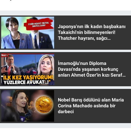
Yerel Yaşam
Canlı Yayın
Japonya'nın ilk kadın başbakanı
Takaichi'nin bilinmeyenleri!
Thatcher hayranı, sağcı
muhafazakar
İmamoğlu'nun Diploma
Davası'nda yaşanan korkunç
anları Ahmet Özer'in kızı Seraf
Özer anlattı!
Nobel Barış ödülünü alan Maria
Corina Machado aslında bir
darbeci