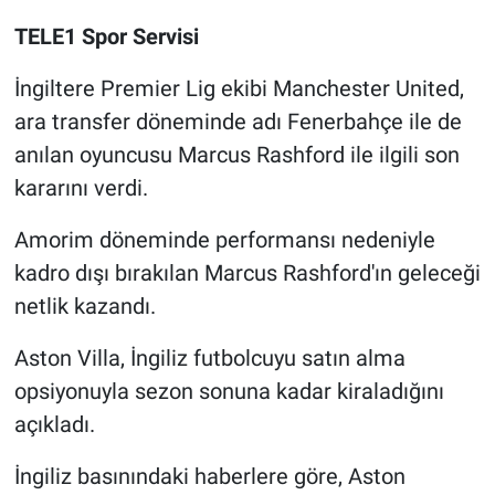
TELE1 Spor Servisi
Gündem Özel
İngiltere Premier Lig ekibi Manchester United,
Günün görüntüsü
ara transfer döneminde adı Fenerbahçe ile de
anılan oyuncusu Marcus Rashford ile ilgili son
Haber
kararını verdi.
İlan
Amorim döneminde performansı nedeniyle
kadro dışı bırakılan Marcus Rashford'ın geleceği
Kimdir
netlik kazandı.
Koronavirüs
Aston Villa, İngiliz futbolcuyu satın alma
opsiyonuyla sezon sonuna kadar kiraladığını
Kültür Sanat
açıkladı.
Ne demişti
İngiliz basınındaki haberlere göre, Aston