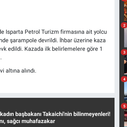
2
e Isparta Petrol Turizm firmasına ait yolcu
nde şarampole devrildi. İhbar üzerine kaza
vk edildi. Kazada ilk belirlemelere göre 1
3
.
i altına alındı.
4
5
 kadın başbakanı Takaichi'nin bilinmeyenleri!
nı, sağcı muhafazakar