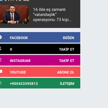
firari FETÖ hükümlüsü
10 yıl sonra yakalandı
16 ilde eş zamanlı
“vatandaşlık”
operasyonu: 73 kişi
gözaltına alındı
FACEBOOK
BEĞEN
X
TAKIP ET
INSTAGRAM
TAKIP ET
YOUTUBE
ABONE OL
+905423395813
İLETIŞIM