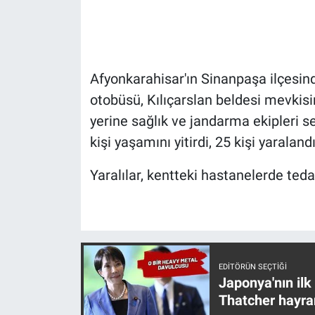
Gündem Özel
Günün görüntüsü
Afyonkarahisar'ın Sinanpaşa ilçesind
otobüsü, Kılıçarslan beldesi mevkisi
Haber
yerine sağlık ve jandarma ekipleri se
kişi yaşamını yitirdi, 25 kişi yaralandı
İlan
Yaralılar, kentteki hastanelerde tedav
Kimdir
Koronavirüs
Kültür Sanat
EDITÖRÜN SEÇTIĞI
Japonya'nın ilk
Ne demişti
Thatcher hayra