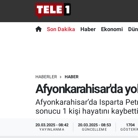
Anında Manşet
Son Dakika
Nöbetçi Eczaneler
Son Dakika
Haber
Ekonomi
Dün
Başka Sohbetler
Haber
Hava Durumu
Belgesel
Ekonomi
Namaz Vakitleri
Bilim turu
Dünya
Trafik Durumu
HABERLER
HABER
Afyonkarahisar'da yol
Bilim ve Teknoloji Evreni
Teknoloji
Süper Lig Puan Durumu ve Fikstür
Afyonkarahisar’da Isparta Pet
Doğa Konuşuyor
Sağlık
Tüm Manşetler
sonucu 1 kişi hayatını kaybetti
Dünya
Spor
Son Dakika Haberleri
20.03.2025 - 08:42
20.03.2025 - 08:53
1704
YAYINLANMA
GÜNCELLEME
GÖSTERI
Ege Saati
Yayın Akışı
Haber Arşivi