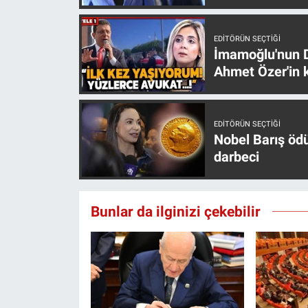
Nedir
Popüler
EDITÖRÜN SEÇTIĞI
İmamoğlu'nun D
Ahmet Özer'in k
Programlar
Sağlık
EDITÖRÜN SEÇTIĞI
Nobel Barış öd
Spor
darbeci
Teknoloji
Bunlar da ilginizi çekebilir
Türkiye'nin Geleceği
Türkiye'nin Gündemi
Yerel Gündem