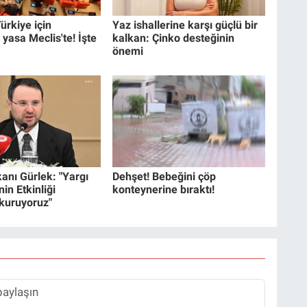
ürkiye için
Yaz ishallerine karşı güçlü bir
 yasa Meclis'te! İşte
kalkan: Çinko desteğinin
önemi
anı Gürlek: "Yargı
Dehşet! Bebeğini çöp
in Etkinliği
konteynerine bıraktı!
 kuruyoruz"