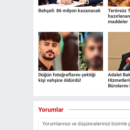
Yerel Yaşam
Bahçeli: 86 milyon kazanacak
Terörsüz T
hazırlanan
Canlı Yayın
maddeler
Düğün fotoğraflarını çektiği
Adalet Bak
kişi vahşice öldürdü!
Hizmetlerin
Bürolarını
Yorumlar