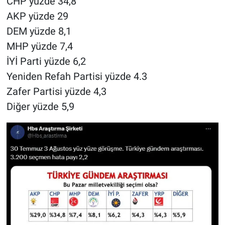
CHP yüzde 34,8
Nedir
AKP yüzde 29
Popüler
DEM yüzde 8,1
MHP yüzde 7,4
Programlar
İYİ Parti yüzde 6,2
Yeniden Refah Partisi yüzde 4.3
Sağlık
Zafer Partisi yüzde 4,3
Diğer yüzde 5,9
Spor
Teknoloji
Türkiye'nin Geleceği
Türkiye'nin Gündemi
Yerel Gündem