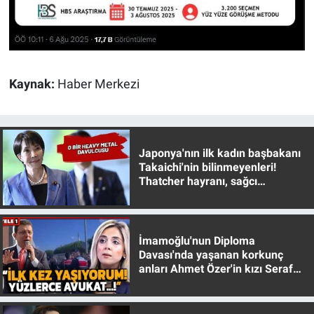
Yerel Yaşam
Canlı Yayın
Kaynak:
Haber Merkezi
Japonya'nın ilk kadın başbakanı
Takaichi'nin bilinmeyenleri!
Thatcher hayranı, sağcı
muhafazakar
İmamoğlu'nun Diploma
Davası'nda yaşanan korkunç
anları Ahmet Özer'in kızı Seraf
Özer anlattı!