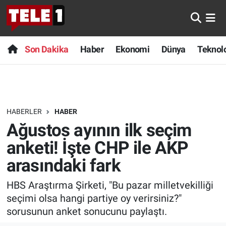
Anında Manşet
Son Dakika
Nöbetçi Eczaneler
Son Dakika
Haber
Ekonomi
Dünya
Teknolo
Başka Sohbetler
Haber
Hava Durumu
Belgesel
Ekonomi
Namaz Vakitleri
HABERLER
HABER
Bilim turu
Dünya
Trafik Durumu
Ağustos ayının ilk seçim
Bilim ve Teknoloji Evreni
Teknoloji
Süper Lig Puan Durumu ve Fikstür
anketi! İşte CHP ile AKP
arasındaki fark
Doğa Konuşuyor
Sağlık
Tüm Manşetler
HBS Araştırma Şirketi, "Bu pazar milletvekilliği
Dünya
Spor
Son Dakika Haberleri
seçimi olsa hangi partiye oy verirsiniz?"
sorusunun anket sonucunu paylaştı.
Ege Saati
Yayın Akışı
Haber Arşivi