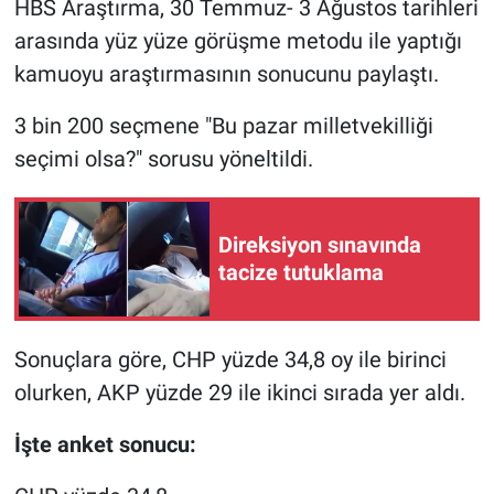
HBS Araştırma, 30 Temmuz- 3 Ağustos tarihleri
arasında yüz yüze görüşme metodu ile yaptığı
Gündem Özel
kamuoyu araştırmasının sonucunu paylaştı.
Günün görüntüsü
3 bin 200 seçmene "Bu pazar milletvekilliği
seçimi olsa?" sorusu yöneltildi.
Haber
İlan
Direksiyon sınavında
tacize tutuklama
Kimdir
Koronavirüs
Sonuçlara göre, CHP yüzde 34,8 oy ile birinci
Kültür Sanat
olurken, AKP yüzde 29 ile ikinci sırada yer aldı.
İşte anket sonucu:
Ne demişti