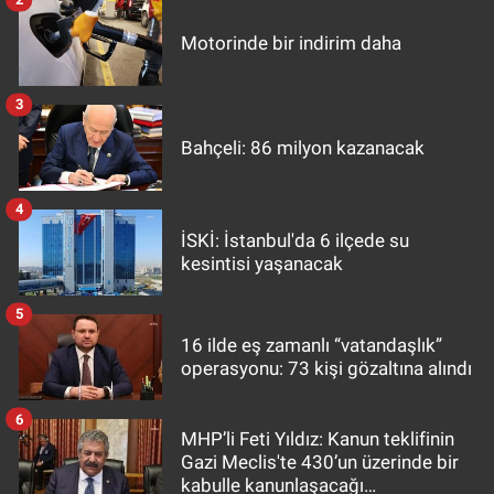
Motorinde bir indirim daha
3
Bahçeli: 86 milyon kazanacak
4
İSKİ: İstanbul'da 6 ilçede su
kesintisi yaşanacak
5
16 ilde eş zamanlı “vatandaşlık”
operasyonu: 73 kişi gözaltına alındı
6
MHP’li Feti Yıldız: Kanun teklifinin
Gazi Meclis'te 430’un üzerinde bir
kabulle kanunlaşacağı