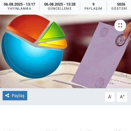
06.08.2025 - 13:17
06.08.2025 - 13:28
9
5026
YAYINLANMA
GÜNCELLEME
PAYLAŞIM
GÖSTERIM
Ege'den Esintiler
İletişim
Eğitim
Eğlence
Ekonomi
Forum
Gerçeğin İzinde
Paylaş
-
+
A
A
Gün Başlıyor
Gün Bitiyor
Gün Ortası