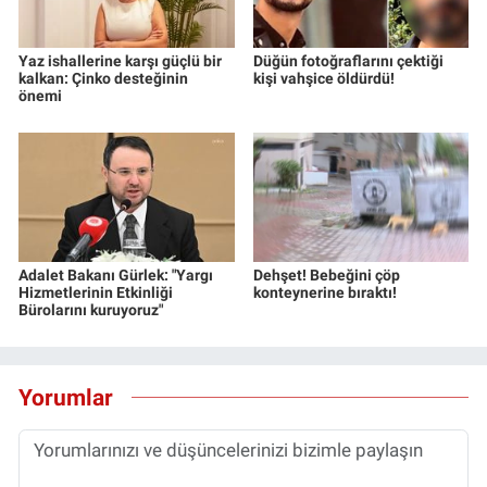
Yaz ishallerine karşı güçlü bir
Düğün fotoğraflarını çektiği
kalkan: Çinko desteğinin
kişi vahşice öldürdü!
önemi
Adalet Bakanı Gürlek: "Yargı
Dehşet! Bebeğini çöp
Hizmetlerinin Etkinliği
konteynerine bıraktı!
Bürolarını kuruyoruz"
Yorumlar