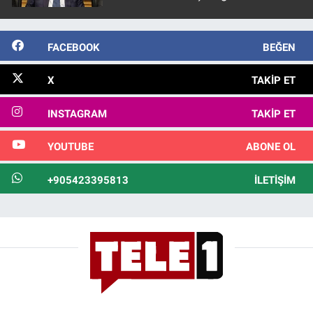
görülmektedir
FACEBOOK
BEĞEN
X
TAKIP ET
INSTAGRAM
TAKIP ET
YOUTUBE
ABONE OL
+905423395813
İLETIŞIM