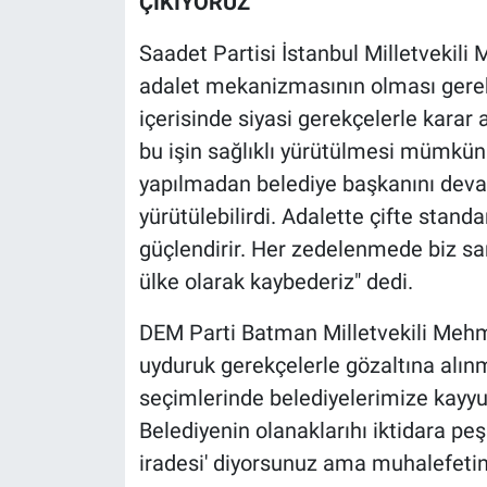
ÇIKIYORUZ"
Saadet Partisi İstanbul Milletvekili
adalet mekanizmasının olması gerekt
içerisinde siyasi gerekçelerle karar 
bu işin sağlıklı yürütülmesi mümkün 
yapılmadan belediye başkanını dev
yürütülebilirdi. Adalette çifte stand
güçlendirir. Her zedelenmede biz san
ülke olarak kaybederiz" dedi.
DEM Parti Batman Milletvekili Mehme
uyduruk gerekçelerle gözaltına alı
seçimlerinde belediyelerimize kayyum 
Belediyenin olanaklarıhı iktidara peş
iradesi' diyorsunuz ama muhalefeti