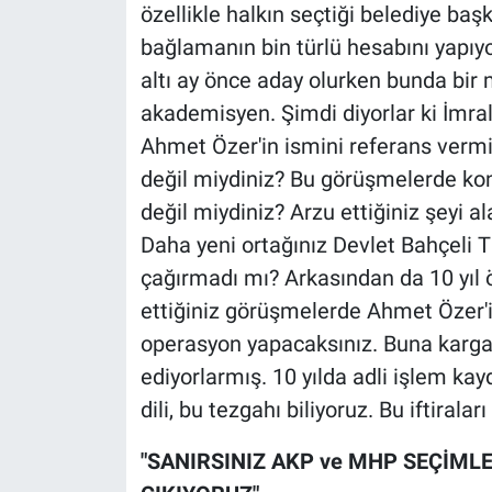
özellikle halkın seçtiği belediye ba
Yerel Yaşam
bağlamanın bin türlü hesabını yapıyo
Canlı Yayın
altı ay önce aday olurken bunda bir 
akademisyen. Şimdi diyorlar ki İmra
Ahmet Özer'in ismini referans vermi
değil miydiniz? Bu görüşmelerde kon
değil miydiniz? Arzu ettiğiniz şeyi 
Daha yeni ortağınız Devlet Bahçeli
çağırmadı mı? Arkasından da 10 yıl 
ettiğiniz görüşmelerde Ahmet Özer'
operasyon yapacaksınız. Buna kargalar
ediyorlarmış. 10 yılda adli işlem kayd
dili, bu tezgahı biliyoruz. Bu iftirala
"SANIRSINIZ AKP ve MHP SEÇİML