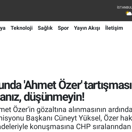
ya
Teknoloji
Sağlık
Spor
Yayın Akışı
İletişim
nda 'Ahmet Özer' tartışması
anız, düşünmeyin!
met Özer'in gözaltına alınmasının ardın
isyonu Başkanı Cüneyt Yüksel, Özer hakkı
 ifadeleriyle konuşmasına CHP sıralarından