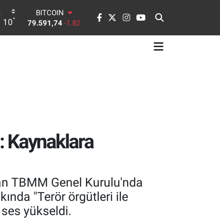
DOLAR
°
10
45,43620
0.02
EURO
53,38690
0.19
STERLİN
61,60380
0.18
G.ALTIN
6862,09000
0.19
BİST100
14.598,00
0
BITCOIN
79.591,74
-1.82
: Kaynaklara
dan TBMM Genel Kurulu'nda
nda "Terör örgütleri ile
 ses yükseldi.