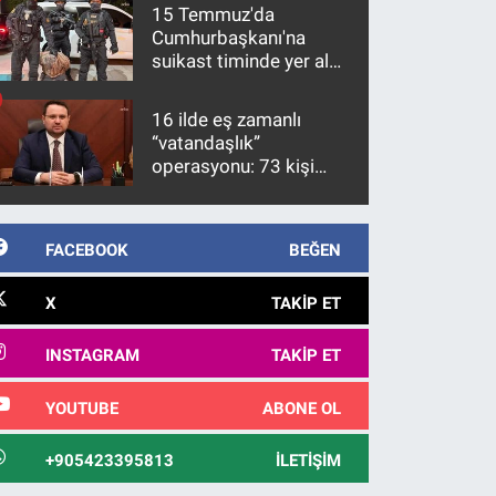
15 Temmuz'da
Cumhurbaşkanı'na
suikast timinde yer alan
firari FETÖ hükümlüsü
10 yıl sonra yakalandı
16 ilde eş zamanlı
“vatandaşlık”
operasyonu: 73 kişi
gözaltına alındı
FACEBOOK
BEĞEN
X
TAKIP ET
INSTAGRAM
TAKIP ET
YOUTUBE
ABONE OL
+905423395813
İLETIŞIM