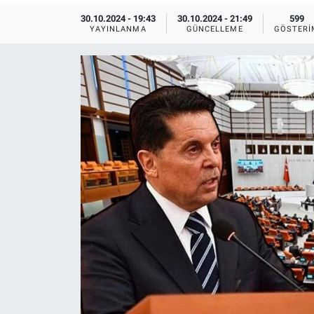
30.10.2024 - 19:43
30.10.2024 - 21:49
599
Ege'den Esintiler
İletişim
YAYINLANMA
GÜNCELLEME
GÖSTERI
Eğitim
Eğlence
Ekonomi
Forum
Gerçeğin İzinde
Gün Başlıyor
Gün Bitiyor
Gün Ortası