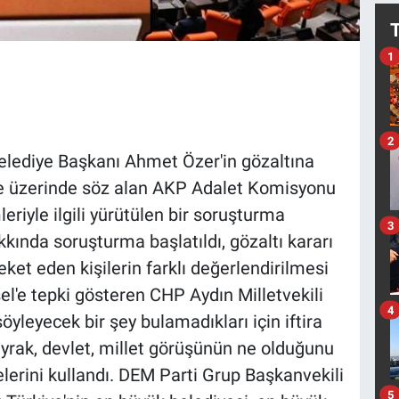
1
2
lediye Başkanı Ahmet Özer'in gözaltına
e üzerinde söz alan AKP Adalet Komisyonu
riyle ilgili yürütülen bir soruşturma
3
ında soruşturma başlatıldı, gözaltı kararı
areket eden kişilerin farklı değerlendirilmesi
l'e tepki gösteren CHP Aydın Milletvekili
4
öyleyecek bir şey bulamadıkları için iftira
rak, devlet, millet görüşünün ne olduğunu
adelerini kullandı. DEM Parti Grup Başkanvekili
5