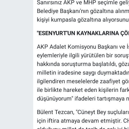
Sanırsınız AKP ve MHP seçimle geliy
Belediye Başkanı'nın gözaltına alınm
kişiyi kumpasla gözaltına alıyorsunu
"ESENYURT'UN KAYNAKLARINA ÇÖ
AKP Adalet Komisyonu Başkanı ve İst
eylemleriyle ilgili yürütülen bir so
hakkında soruşturma başlatıldı, gözalt
milletin iradesine saygı duymaktadır.
ilgilendiren meselelerde zaafiyet g
ile birlikte hareket eden kişilerin fa
düşünüyorum" ifadeleri tartışmaya 
Bülent Tezcan, "Cüneyt Bey suçluları
için iftira atmaya devam etmiştir. C