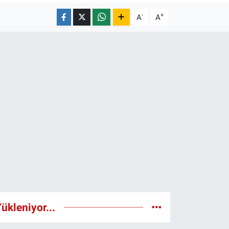
-
+
A
A
ükleniyor...