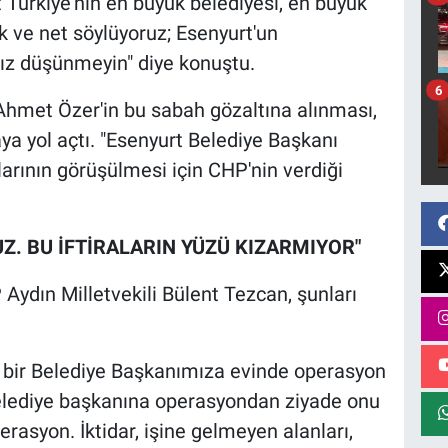
t Türkiye'nin en büyük belediyesi, en büyük
k ve net söylüyoruz; Esenyurt'un
z düşünmeyin" diye konuştu.
6
Ahmet Özer'in bu sabah gözaltına alınması,
 yol açtı. "Esenyurt Belediye Başkanı
arının görüşülmesi için CHP'nin verdiği
RUZ. BU İFTİRALARIN YÜZÜ KIZARMIYOR"
Aydın Milletvekili Bülent Tezcan, şunları
r bir Belediye Başkanımıza evinde operasyon
 belediye başkanına operasyondan ziyade onu
erasyon. İktidar, işine gelmeyen alanları,