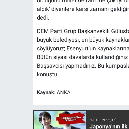
olduğunu millet de tarih de çok iyi bili
aldık' diyenlere karşı zamanı geldiği
dedi.
DEM Parti Grup Başkanvekili Gülüstan
büyük belediyesi, en büyük kaynaklar
söylüyoruz; Esenyurt'un kaynakları
Bütün siyasi davalarda kullandığınız
Başsavcısı yapmadınız. Bu kumpasla
konuştu.
Kaynak:
ANKA
EDITÖRÜN SEÇTIĞI
Japonya'nın ilk