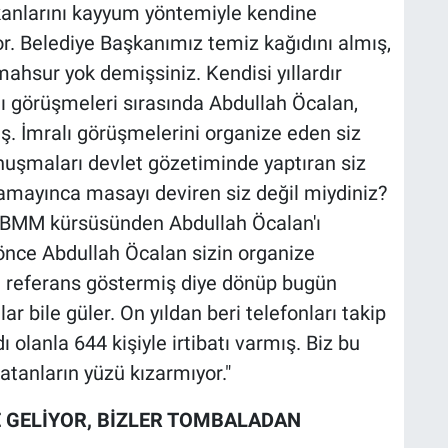
şkanlarını kayyum yöntemiyle kendine
r. Belediye Başkanımız temiz kağıdını almış,
mahsur yok demişsiniz. Kendisi yıllardır
lı görüşmeleri sırasında Abdullah Öcalan,
ş. İmralı görüşmelerini organize eden siz
uşmaları devlet gözetiminde yaptıran siz
alamayınca masayı deviren siz değil miydiniz?
 TBMM kürsüsünden Abdullah Öcalan'ı
önce Abdullah Öcalan sizin organize
i referans göstermiş diye dönüp bugün
 bile güler. On yıldan beri telefonları takip
ı olanla 644 kişiyle irtibatı varmış. Biz bu
rı atanların yüzü kızarmıyor."
E GELİYOR, BİZLER TOMBALADAN