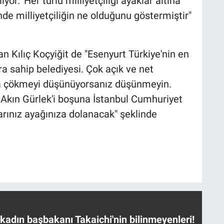
yor. 'Her türlü milliyetçiliği ayaklar altına
nde milliyetçiliğin ne olduğunu göstermiştir"
 Kılıç Koçyiğit de "Esenyurt Türkiye'nin en
a sahip belediyesi. Çok açık ve net
na çökmeyi düşünüyorsanız düşünmeyin.
 Akın Gürlek'i boşuna İstanbul Cumhuriyet
rınız ayağınıza dolanacak" şeklinde
 kadın başbakanı Takaichi'nin bilinmeyenleri!