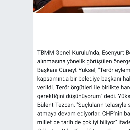
Gündem Özel
Günün görüntüsü
Haber
TBMM Genel Kurulu'nda, Esenyurt Be
İlan
alınmasına yönelik görüşülen önerg
Başkanı Cüneyt Yüksel, "Terör eylemle
Kimdir
kapsamında bir belediye başkanı hakk
verildi. Terör örgütleri ile birlikte h
Koronavirüs
gerektiğini düşünüyorum" dedi. Yükse
Kültür Sanat
Bülent Tezcan, "Suçluların telaşıyla s
atmaya devam ediyorlar. CHP'nin bay
Ne demişti
millet de tarih de çok iyi biliyor" if