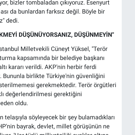
or, bizler tombaladan çıkıyoruz. Esenyurt
ası da bunlardan farksız değil. Böyle bir
z" dedi.
KMEYİ DÜŞÜNÜYORSANIZ, DÜŞÜNMEYİN"
anbul Milletvekili Cüneyt Yüksel, "Terör
ruşturma kapsamında bir belediye başkanı
ı kararı verildi. AKP'nin herbir ferdi
 Bununla birlikte Türkiye'nin güvenliğini
österilmemesi gerekmektedir. Terör örgütleri
rklı değerlendirilmesi gerektiğini
neden oldu.
n telaşıyla söyleyecek bir şey bulamadıkları
HP'nin bayrak, devlet, millet görüşünün ne