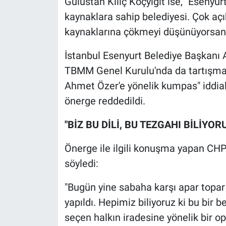
Gülüstan Kılıç Koçyiğit ise, "Esenyur
Nedir
kaynaklara sahip belediyesi. Çok açı
Popüler
kaynaklarına çökmeyi düşünüyorsanı
İstanbul Esenyurt Belediye Başkanı 
Programlar
TBMM Genel Kurulu'nda da tartışmaya
Sağlık
Ahmet Özer'e yönelik kumpas" iddial
önerge reddedildi.
Spor
"BİZ BU DİLİ, BU TEZGAHI BİLİYO
Teknoloji
Önerge ile ilgili konuşma yapan CHP 
Türkiye'nin Geleceği
söyledi:
Türkiye'nin Gündemi
"Bugün yine sabaha karşı apar topa
yapıldı. Hepimiz biliyoruz ki bu bir
Yerel Gündem
seçen halkın iradesine yönelik bir op