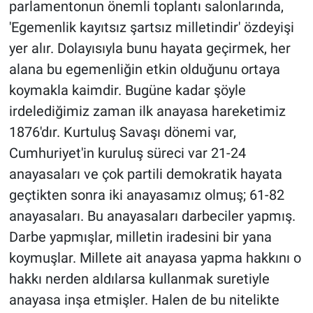
parlamentonun önemli toplantı salonlarında,
Yerel Yaşam
'Egemenlik kayıtsız şartsız milletindir' özdeyişi
yer alır. Dolayısıyla bunu hayata geçirmek, her
Canlı Yayın
alana bu egemenliğin etkin olduğunu ortaya
koymakla kaimdir. Bugüne kadar şöyle
irdelediğimiz zaman ilk anayasa hareketimiz
1876'dır. Kurtuluş Savaşı dönemi var,
Cumhuriyet'in kuruluş süreci var 21-24
anayasaları ve çok partili demokratik hayata
geçtikten sonra iki anayasamız olmuş; 61-82
anayasaları. Bu anayasaları darbeciler yapmış.
Darbe yapmışlar, milletin iradesini bir yana
koymuşlar. Millete ait anayasa yapma hakkını o
hakkı nerden aldılarsa kullanmak suretiyle
anayasa inşa etmişler. Halen de bu nitelikte