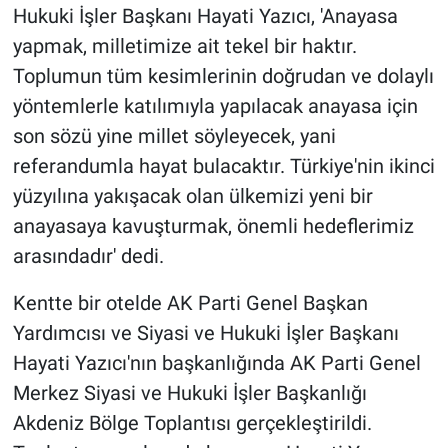
Hukuki İşler Başkanı Hayati Yazıcı, 'Anayasa
yapmak, milletimize ait tekel bir haktır.
Gündem Özel
Toplumun tüm kesimlerinin doğrudan ve dolaylı
Günün görüntüsü
yöntemlerle katılımıyla yapılacak anayasa için
son sözü yine millet söyleyecek, yani
Haber
referandumla hayat bulacaktır. Türkiye'nin ikinci
yüzyılına yakışacak olan ülkemizi yeni bir
İlan
anayasaya kavuşturmak, önemli hedeflerimiz
Kimdir
arasındadır' dedi.
Kentte bir otelde AK Parti Genel Başkan
Koronavirüs
Yardımcısı ve Siyasi ve Hukuki İşler Başkanı
Kültür Sanat
Hayati Yazıcı'nın başkanlığında AK Parti Genel
Merkez Siyasi ve Hukuki İşler Başkanlığı
Ne demişti
Akdeniz Bölge Toplantısı gerçekleştirildi.