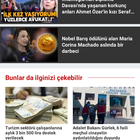
Davası'nda yaşanan korkunç
anları Ahmet Özer'in kızı Seraf
Özer anlattı!
Nobel Barış ödülünü alan Maria
Corina Machado aslında bir
darbeci
Bunlar da ilginizi çekebilir
Turizm sektörü çalışanlarına
Adalet Bakanı Gürlek, 6 faili
aylık 3 bin 500 lira destek
meçhul cinayetin
verilecek
aydınlatıldığını duyurdu