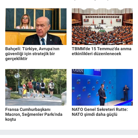
Bahçeli: Türkiye, Avrupa'nın
TBMM'de 15 Temmuz'da anma
güvenliği için stratejik bir
etkinlikleri düzenlenecek
gerçekliktir
Fransa Cumhurbaşkanı
NATO Genel Sekreteri Rutte:
Macron, Seğmenler Parkı'nda
NATO şimdi daha güçlü
koştu