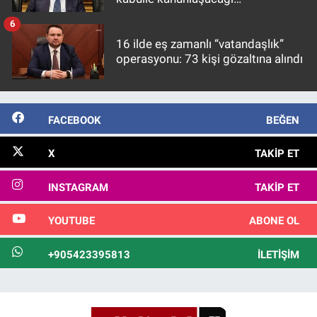
görülmektedir
6
16 ilde eş zamanlı “vatandaşlık”
operasyonu: 73 kişi gözaltına alındı
FACEBOOK
BEĞEN
X
TAKIP ET
INSTAGRAM
TAKIP ET
YOUTUBE
ABONE OL
+905423395813
İLETIŞIM