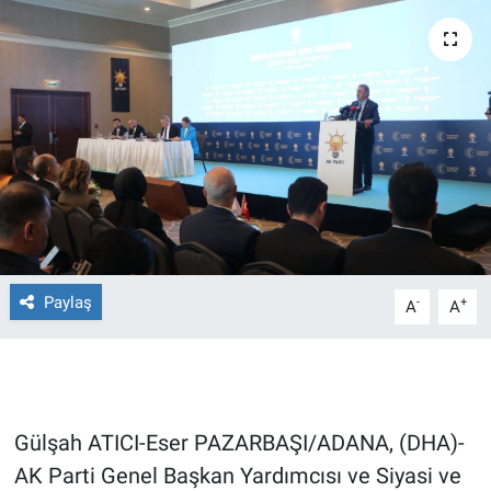
Ege'den Esintiler
İletişim
Eğitim
Eğlence
Ekonomi
Forum
Paylaş
-
+
A
A
Gerçeğin İzinde
Gün Başlıyor
Gün Bitiyor
Gülşah ATICI-Eser PAZARBAŞI/ADANA, (DHA)-
AK Parti Genel Başkan Yardımcısı ve Siyasi ve
Gün Ortası