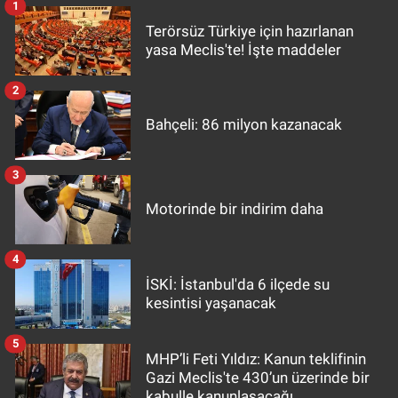
1
Terörsüz Türkiye için hazırlanan
yasa Meclis'te! İşte maddeler
2
Bahçeli: 86 milyon kazanacak
3
Motorinde bir indirim daha
4
İSKİ: İstanbul'da 6 ilçede su
kesintisi yaşanacak
5
MHP’li Feti Yıldız: Kanun teklifinin
Gazi Meclis'te 430’un üzerinde bir
kabulle kanunlaşacağı