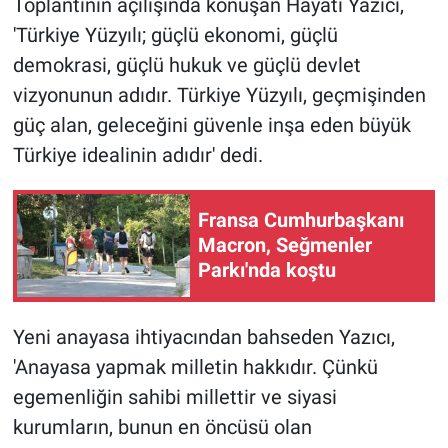
Toplantının açılışında konuşan Hayati Yazıcı,
Nedir
'Türkiye Yüzyılı; güçlü ekonomi, güçlü
Popüler
demokrasi, güçlü hukuk ve güçlü devlet
vizyonunun adıdır. Türkiye Yüzyılı, geçmişinden
Programlar
güç alan, geleceğini güvenle inşa eden büyük
Türkiye idealinin adıdır' dedi.
Sağlık
Spor
Fransa Cumhurbaşkanı
Macron, Seğmenler
Teknoloji
Parkı'nda koştu
Türkiye'nin Geleceği
Yeni anayasa ihtiyacından bahseden Yazıcı,
Türkiye'nin Gündemi
'Anayasa yapmak milletin hakkıdır. Çünkü
egemenliğin sahibi millettir ve siyasi
Yerel Gündem
kurumların, bunun en öncüsü olan