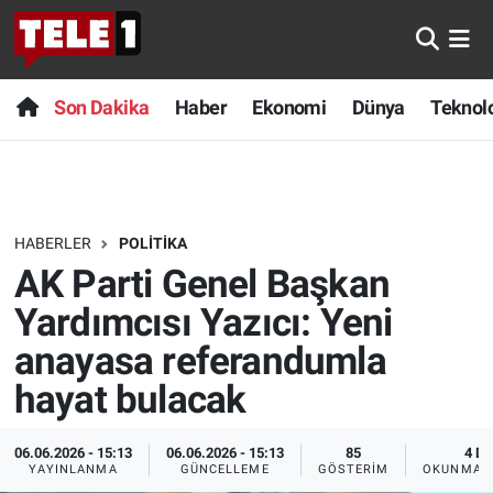
Anında Manşet
Son Dakika
Nöbetçi Eczaneler
Son Dakika
Haber
Ekonomi
Dünya
Teknolo
Başka Sohbetler
Haber
Hava Durumu
Belgesel
Ekonomi
Namaz Vakitleri
HABERLER
POLITIKA
Bilim turu
Dünya
Trafik Durumu
AK Parti Genel Başkan
Bilim ve Teknoloji Evreni
Teknoloji
Süper Lig Puan Durumu ve Fikstür
Yardımcısı Yazıcı: Yeni
anayasa referandumla
Doğa Konuşuyor
Sağlık
Tüm Manşetler
hayat bulacak
Dünya
Spor
Son Dakika Haberleri
06.06.2026 - 15:13
06.06.2026 - 15:13
85
4 DK
YAYINLANMA
GÜNCELLEME
GÖSTERIM
OKUNMA S
Ege Saati
Yayın Akışı
Haber Arşivi