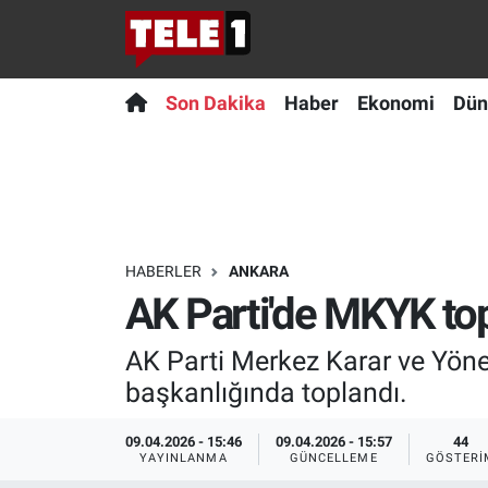
Anında Manşet
Son Dakika
Nöbetçi Eczaneler
Son Dakika
Haber
Ekonomi
Dün
Başka Sohbetler
Haber
Hava Durumu
Belgesel
Ekonomi
Namaz Vakitleri
Bilim turu
Dünya
Trafik Durumu
HABERLER
ANKARA
AK Parti'de MKYK to
Bilim ve Teknoloji Evreni
Teknoloji
Süper Lig Puan Durumu ve Fikstür
AK Parti Merkez Karar ve Yö
Doğa Konuşuyor
Sağlık
Tüm Manşetler
başkanlığında toplandı.
Dünya
Spor
Son Dakika Haberleri
09.04.2026 - 15:46
09.04.2026 - 15:57
44
YAYINLANMA
GÜNCELLEME
GÖSTERI
Ege Saati
Yayın Akışı
Haber Arşivi