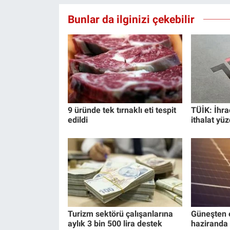
Yerel Yaşam
Bunlar da ilginizi çekebilir
Canlı Yayın
9 üründe tek tırnaklı eti tespit
TÜİK: İhra
edildi
ithalat yüz
Turizm sektörü çalışanlarına
Güneşten e
aylık 3 bin 500 lira destek
haziranda 