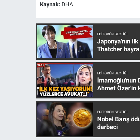
Nedir
Kaynak:
DHA
Popüler
Programlar
EDITÖRÜN SEÇTIĞI
Japonya'nın ilk
Thatcher hayra
Sağlık
Spor
EDITÖRÜN SEÇTIĞI
İmamoğlu'nun D
Teknoloji
Ahmet Özer'in k
Türkiye'nin Geleceği
EDITÖRÜN SEÇTIĞI
Türkiye'nin Gündemi
Nobel Barış öd
darbeci
Yerel Gündem