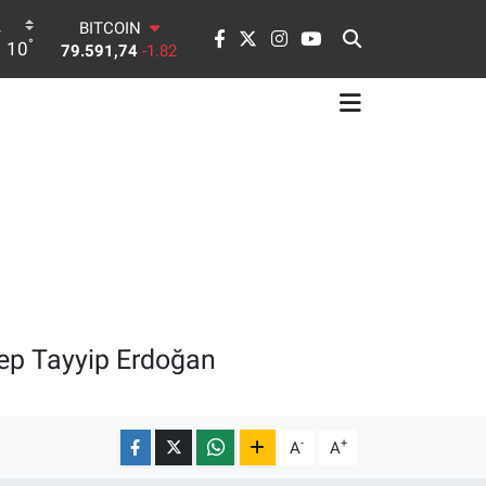
BITCOIN
°
10
79.591,74
-1.82
DOLAR
45,43620
0.02
EURO
53,38690
0.19
STERLİN
61,60380
0.18
G.ALTIN
6862,09000
0.19
BİST100
14.598,00
0
ep Tayyip Erdoğan
-
+
A
A