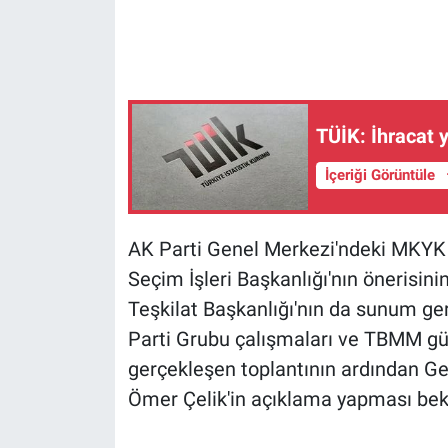
Gündem Özel
Günün görüntüsü
TÜİK: İhracat y
Haber
İçeriği Görüntüle
İlan
AK Parti Genel Merkezi'ndeki MKYK to
Kimdir
Seçim İşleri Başkanlığı'nın önerisini
Koronavirüs
Teşkilat Başkanlığı'nın da sunum ger
Parti Grubu çalışmaları ve TBMM gü
Kültür Sanat
gerçekleşen toplantının ardından G
Ömer Çelik'in açıklama yapması bek
Ne demişti