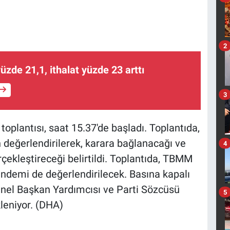
2
üzde 21,1, ithalat yüzde 23 arttı
3
plantısı, saat 15.37'de başladı. Toplantıda,
n değerlendirilerek, karara bağlanacağı ve
4
çekleştireceği belirtildi. Toplantıda, TBMM
ndemi de değerlendirilecek. Basına kapalı
enel Başkan Yardımcısı ve Parti Sözcüsü
5
leniyor. (DHA)