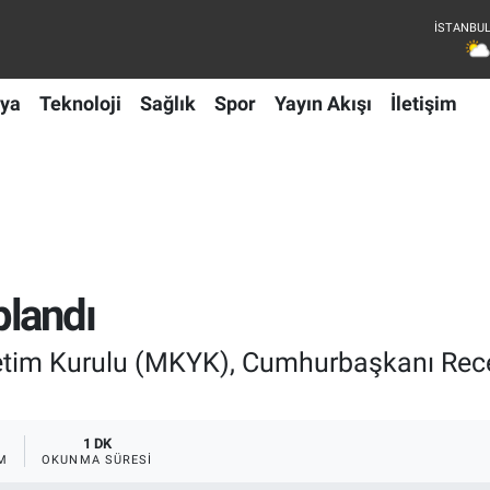
ya
Teknoloji
Sağlık
Spor
Yayın Akışı
İletişim
plandı
netim Kurulu (MKYK), Cumhurbaşkanı Rec
1 DK
M
OKUNMA SÜRESI