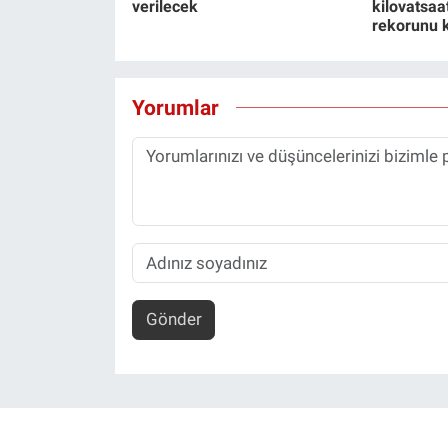
verilecek
kilovatsaa
rekorunu k
Yorumlar
Gönder