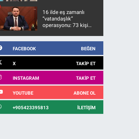
firari FETÖ hükümlüsü
10 yıl sonra yakalandı
16 ilde eş zamanlı
“vatandaşlık”
operasyonu: 73 kişi
gözaltına alındı
FACEBOOK
BEĞEN
X
TAKIP ET
INSTAGRAM
TAKIP ET
YOUTUBE
ABONE OL
+905423395813
İLETIŞIM