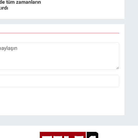
tle tüm zamanların
ırdı