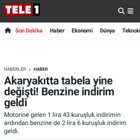
Anında Manşet
Son Dakika
Nöbetçi Eczaneler
Son Dakika
Haber
Ekonomi
Dünya
Teknolo
Başka Sohbetler
Haber
Hava Durumu
Belgesel
Ekonomi
Namaz Vakitleri
HABERLER
HABER
Bilim turu
Dünya
Trafik Durumu
Akaryakıtta tabela yine
Bilim ve Teknoloji Evreni
Teknoloji
Süper Lig Puan Durumu ve Fikstür
değişti! Benzine indirim
geldi
Doğa Konuşuyor
Sağlık
Tüm Manşetler
Motorine gelen 1 lira 43 kuruşluk indirimin
Dünya
Spor
Son Dakika Haberleri
ardından benzine de 2 lira 6 kuruşluk indirim
geldi.
Ege Saati
Yayın Akışı
Haber Arşivi