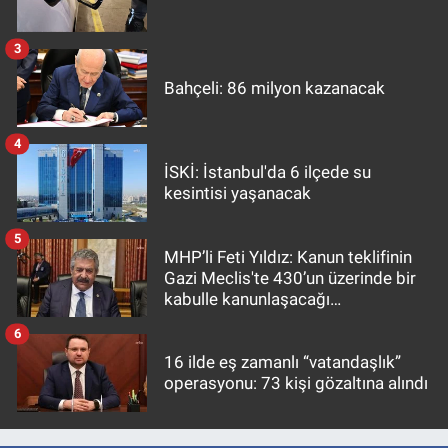
3
Bahçeli: 86 milyon kazanacak
4
İSKİ: İstanbul'da 6 ilçede su
kesintisi yaşanacak
5
MHP’li Feti Yıldız: Kanun teklifinin
Gazi Meclis'te 430’un üzerinde bir
kabulle kanunlaşacağı
görülmektedir
6
16 ilde eş zamanlı “vatandaşlık”
operasyonu: 73 kişi gözaltına alındı