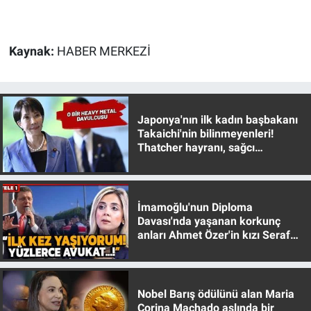
Yerel Yaşam
Canlı Yayın
Kaynak:
HABER MERKEZİ
Japonya'nın ilk kadın başbakanı
Takaichi'nin bilinmeyenleri!
Thatcher hayranı, sağcı
muhafazakar
İmamoğlu'nun Diploma
Davası'nda yaşanan korkunç
anları Ahmet Özer'in kızı Seraf
Özer anlattı!
Nobel Barış ödülünü alan Maria
Corina Machado aslında bir