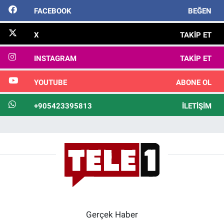
FACEBOOK
BEĞEN
X
TAKIP ET
INSTAGRAM
TAKIP ET
YOUTUBE
ABONE OL
+905423395813
İLETIŞIM
Gerçek Haber