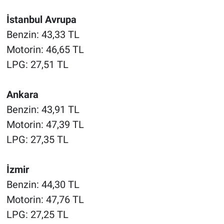
Nedir
İstanbul Avrupa
Popüler
Benzin: 43,33 TL
Motorin: 46,65 TL
Programlar
LPG: 27,51 TL
Sağlık
Ankara
Spor
Benzin: 43,91 TL
Motorin: 47,39 TL
Teknoloji
LPG: 27,35 TL
Türkiye'nin Geleceği
İzmir
Türkiye'nin Gündemi
Benzin: 44,30 TL
Motorin: 47,76 TL
Yerel Gündem
LPG: 27,25 TL