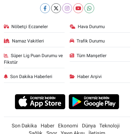
Nöbetçi Eczaneler
Hava Durumu
Namaz Vakitleri
Trafik Durumu
Süper Lig Puan Durumu ve
Tüm Manşetler
Fikstür
Son Dakika Haberleri
Haber Arşivi
Son Dakika
Haber
Ekonomi
Dünya
Teknoloji
Sağlık
Spor
Yayın Akışı
İletişim