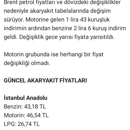
Brent petrol fiyatları ve dövizdeki değişiklikler
nedeniyle akaryakıt tabelalarında değişim
Gündem Özel
sürüyor. Motorine gelen 1 lira 43 kuruşluk
indirimin ardından benzine 2 lira 6 kuruş indirim
Günün görüntüsü
geldi. Değişiklik gece yarısı fiyata yansıtıldı.
Haber
Motorin grubunda ise herhangi bir fiyat
İlan
değişikliği olmadı.
Kimdir
GÜNCEL AKARYAKIT FİYATLARI
Koronavirüs
İstanbul Anadolu
Kültür Sanat
Benzin: 43,18 TL
Motorin: 46,54 TL
Ne demişti
LPG: 26,74 TL