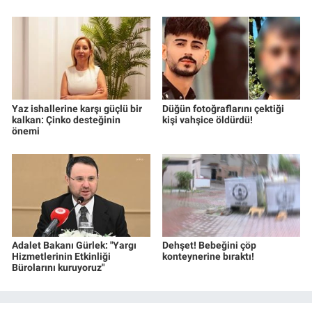
Yaz ishallerine karşı güçlü bir
Düğün fotoğraflarını çektiği
kalkan: Çinko desteğinin
kişi vahşice öldürdü!
önemi
Adalet Bakanı Gürlek: "Yargı
Dehşet! Bebeğini çöp
Hizmetlerinin Etkinliği
konteynerine bıraktı!
Bürolarını kuruyoruz"