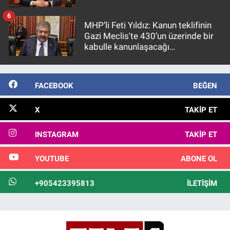
6
MHP’li Feti Yıldız: Kanun teklifinin
Gazi Meclis'te 430’un üzerinde bir
kabulle kanunlaşacağı
görülmektedir
FACEBOOK
BEĞEN
X
TAKIP ET
INSTAGRAM
TAKIP ET
YOUTUBE
ABONE OL
+905423395813
İLETIŞIM