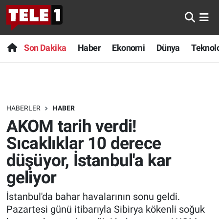
Anında Manşet
Son Dakika
Nöbetçi Eczaneler
Son Dakika
Haber
Ekonomi
Dünya
Teknolo
Başka Sohbetler
Haber
Hava Durumu
Belgesel
Ekonomi
Namaz Vakitleri
HABERLER
HABER
Bilim turu
Dünya
Trafik Durumu
AKOM tarih verdi!
Bilim ve Teknoloji Evreni
Teknoloji
Süper Lig Puan Durumu ve Fikstür
Sıcaklıklar 10 derece
düşüyor, İstanbul'a kar
Doğa Konuşuyor
Sağlık
Tüm Manşetler
geliyor
Dünya
Spor
Son Dakika Haberleri
İstanbul'da bahar havalarının sonu geldi.
Pazartesi günü itibarıyla Sibirya kökenli soğuk
Ege Saati
Yayın Akışı
Haber Arşivi