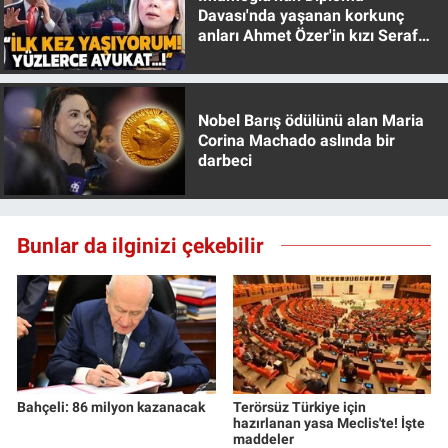
Davası'nda yaşanan korkunç
anları Ahmet Özer'in kızı Seraf
Özer anlattı!
Nobel Barış ödülünü alan Maria
Corina Machado aslında bir
darbeci
Bunlar da ilginizi çekebilir
Bahçeli: 86 milyon kazanacak
Terörsüz Türkiye için
hazırlanan yasa Meclis'te! İşte
maddeler