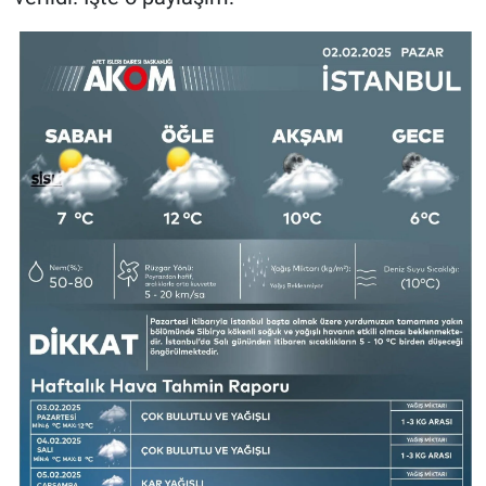
Nedir
Popüler
Programlar
Sağlık
Spor
Teknoloji
Türkiye'nin Geleceği
Türkiye'nin Gündemi
Yerel Gündem