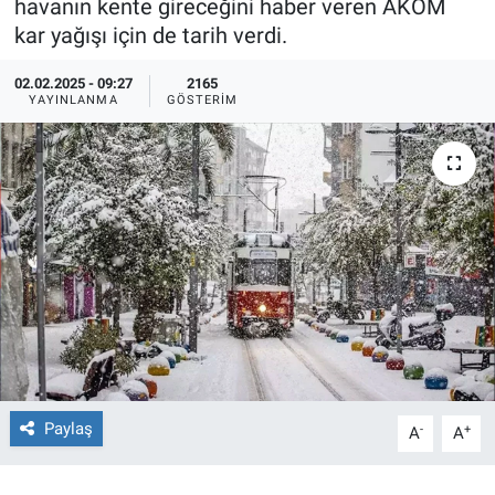
havanın kente gireceğini haber veren AKOM
kar yağışı için de tarih verdi.
Ege'den Esintiler
İletişim
02.02.2025 - 09:27
2165
Eğitim
YAYINLANMA
GÖSTERIM
Eğlence
Ekonomi
Forum
Gerçeğin İzinde
Gün Başlıyor
Paylaş
-
+
Gün Bitiyor
A
A
Gün Ortası