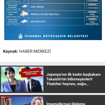
Yerel Yaşam
Canlı Yayın
Kaynak:
HABER MERKEZİ
Japonya'nın ilk kadın başbakanı
Takaichi'nin bilinmeyenleri!
Thatcher hayranı, sağcı
muhafazakar
İmamoğlu'nun Diploma