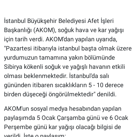
Gündem Özel
İstanbul Büyükşehir Belediyesi Afet İşleri
Başkanlığı (AKOM), soğuk hava ve kar yağışı
Günün görüntüsü
için tarih verdi. AKOM'dan yapılan uyarıda,
Haber
"Pazartesi itibarıyla istanbul başta olmak üzere
yurdumuzun tamamına yakın bölümünde
İlan
Sibirya kökenli soğuk ve yağışlı havanın etkili
olması beklenmektedir. İstanbul'da salı
Kimdir
gününden itibaren sıcaklıkların 5 - 10 derece
Koronavirüs
birden düşeceği öngörülmektedir" denildi.
Kültür Sanat
AKOM'un sosyal medya hesabından yapılan
paylaşımda 5 Ocak Çarşamba günü ve 6 Ocak
Ne demişti
Perşembe günü kar yağışı olacağı bilgisi de
verildi. İşte o paylaşım: