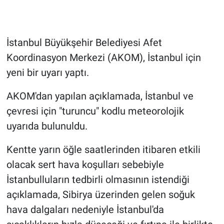
Gündem Özel
İstanbul Büyükşehir Belediyesi Afet
Günün görüntüsü
Koordinasyon Merkezi (AKOM), İstanbul için
yeni bir uyarı yaptı.
Haber
AKOM'dan yapılan açıklamada, İstanbul ve
İlan
çevresi için "turuncu" kodlu meteorolojik
uyarıda bulunuldu.
Kimdir
Kentte yarın öğle saatlerinden itibaren etkili
Koronavirüs
olacak sert hava koşulları sebebiyle
Kültür Sanat
İstanbulluların tedbirli olmasının istendiği
açıklamada, Sibirya üzerinden gelen soğuk
Ne demişti
hava dalgaları nedeniyle İstanbul'da