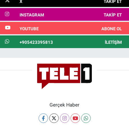
X
TAKIP ET
INSTAGRAM
TAKIP ET
YOUTUBE
ABONE OL
+905423395813
İLETIŞIM
Gerçek Haber