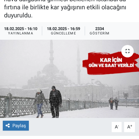
fırtına ile birlikte kar yağışının etkili olacağını
Ege'den Esintiler
İletişim
duyuruldu.
Eğitim
18.02.2025 - 16:10
18.02.2025 - 16:59
2334
YAYINLANMA
GÜNCELLEME
GÖSTERIM
Eğlence
Ekonomi
Forum
Gerçeğin İzinde
Gün Başlıyor
Gün Bitiyor
Paylaş
-
+
A
A
Gün Ortası