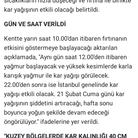
sıcaklıkların hızla düşeceği ve fırtına ile birlikte
Nedir
kar yağışının etkili olacağı belirtildi.
Popüler
GÜN VE SAAT VERİLDİ
Programlar
Kentte yarın saat 10.00'dan itibaren fırtınanın
etkisini göstermeye başlayacağı aktarılan
Sağlık
açıklamada, "Aynı gün saat 12.00'den itibaren
Spor
yağmur başlayacak ve yüksek kesimlerde karla
karışık yağmur ile kar yağışı görülecek.
Teknoloji
22.00'den sonra ise İstanbul genelinde kar
yağışı etkili olacak. 21 Şubat Cuma günü kar
Türkiye'nin Geleceği
yağışının şiddetini artıracağı, hafta sonu
boyunca yoğun şekilde devam edeceği
Türkiye'nin Gündemi
öngörülüyor." ifadelerine yer verildi.
Yerel Gündem
"KUZEY BÖLGELERDE KAR KALINLIĞI 40 CM