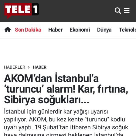
Anında Manşet
Son Dakika
Nöbetçi Eczaneler
Son Dakika
Haber
Ekonomi
Dünya
Teknolo
Başka Sohbetler
Haber
Hava Durumu
Belgesel
Ekonomi
Namaz Vakitleri
HABERLER
HABER
Bilim turu
Dünya
Trafik Durumu
AKOM’dan İstanbul’a
Bilim ve Teknoloji Evreni
Teknoloji
Süper Lig Puan Durumu ve Fikstür
‘turuncu’ alarm! Kar, fırtına,
Sibirya soğukları...
Doğa Konuşuyor
Sağlık
Tüm Manşetler
İstanbul için günlerdir kar yağışı uyarısı
Dünya
Spor
Son Dakika Haberleri
yapılıyor. AKOM, bu kez kente "turuncu" kodlu
uyarı yaptı. 19 Şubat’tan itibaren Sibirya soğuk
Ege Saati
Yayın Akışı
Haber Arşivi
hava dalgasına girmesi beklenen İstanbul’da