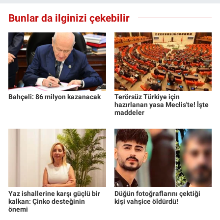
Bunlar da ilginizi çekebilir
Bahçeli: 86 milyon kazanacak
Terörsüz Türkiye için
hazırlanan yasa Meclis'te! İşte
maddeler
Yaz ishallerine karşı güçlü bir
Düğün fotoğraflarını çektiği
kalkan: Çinko desteğinin
kişi vahşice öldürdü!
önemi