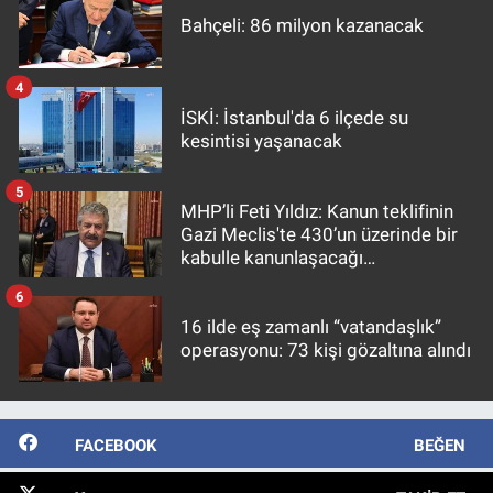
Bahçeli: 86 milyon kazanacak
4
İSKİ: İstanbul'da 6 ilçede su
kesintisi yaşanacak
5
MHP’li Feti Yıldız: Kanun teklifinin
Gazi Meclis'te 430’un üzerinde bir
kabulle kanunlaşacağı
görülmektedir
6
16 ilde eş zamanlı “vatandaşlık”
operasyonu: 73 kişi gözaltına alındı
FACEBOOK
BEĞEN