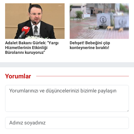
Adalet Bakanı Gürlek: "Yargı
Dehşet! Bebeğini çöp
Hizmetlerinin Etkinliği
konteynerine bıraktı!
Bürolarını kuruyoruz"
Yorumlar