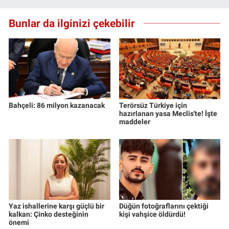
Bunlar da ilginizi çekebilir
Bahçeli: 86 milyon kazanacak
Terörsüz Türkiye için
hazırlanan yasa Meclis'te! İşte
maddeler
Yaz ishallerine karşı güçlü bir
Düğün fotoğraflarını çektiği
kalkan: Çinko desteğinin
kişi vahşice öldürdü!
önemi