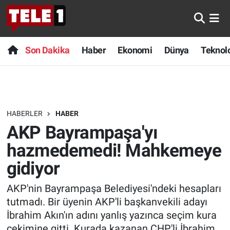
Anında Manşet
Son Dakika
Nöbetçi Eczaneler
Son Dakika
Haber
Ekonomi
Dünya
Teknolo
Başka Sohbetler
Haber
Hava Durumu
Belgesel
Ekonomi
Namaz Vakitleri
HABERLER
HABER
Bilim turu
Dünya
Trafik Durumu
AKP Bayrampaşa'yı
Bilim ve Teknoloji Evreni
Teknoloji
Süper Lig Puan Durumu ve Fikstür
hazmedemedi! Mahkemeye
gidiyor
Doğa Konuşuyor
Sağlık
Tüm Manşetler
AKP'nin Bayrampaşa Belediyesi'ndeki hesapları
Dünya
Spor
Son Dakika Haberleri
tutmadı. Bir üyenin AKP'li başkanvekili adayı
İbrahim Akın'ın adını yanlış yazınca seçim kura
Ege Saati
Yayın Akışı
Haber Arşivi
çekimine gitti. Kurada kazanan CHP'li İbrahim