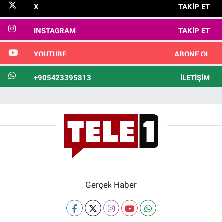
X
TAKIP ET
INSTAGRAM
TAKIP ET
YOUTUBE
ABONE OL
+905423395813
İLETIŞIM
Gerçek Haber