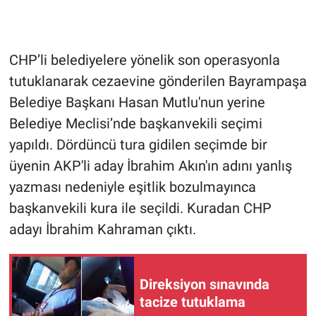
Gündem Özel
CHP’li belediyelere yönelik son operasyonla
Günün görüntüsü
tutuklanarak cezaevine gönderilen Bayrampaşa
Belediye Başkanı Hasan Mutlu'nun yerine
Haber
Belediye Meclisi’nde başkanvekili seçimi
İlan
yapıldı. Dördüncü tura gidilen seçimde bir
üyenin AKP'li aday İbrahim Akın'ın adını yanlış
Kimdir
yazması nedeniyle eşitlik bozulmayınca
başkanvekili kura ile seçildi. Kuradan CHP
Koronavirüs
adayı İbrahim Kahraman çıktı.
Kültür Sanat
Direksiyon sınavında
Ne demişti
tacize tutuklama