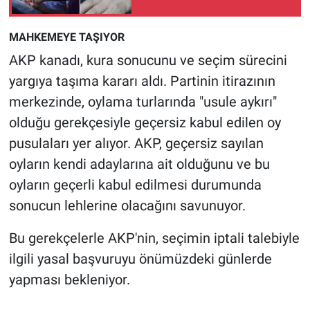
Nedir
MAHKEMEYE TAŞIYOR
Popüler
AKP kanadı, kura sonucunu ve seçim sürecini
Programlar
yargıya taşıma kararı aldı. Partinin itirazının
merkezinde, oylama turlarında "usule aykırı"
Sağlık
olduğu gerekçesiyle geçersiz kabul edilen oy
pusulaları yer alıyor. AKP, geçersiz sayılan
Spor
oyların kendi adaylarına ait olduğunu ve bu
Teknoloji
oyların geçerli kabul edilmesi durumunda
sonucun lehlerine olacağını savunuyor.
Türkiye'nin Geleceği
Bu gerekçelerle AKP'nin, seçimin iptali talebiyle
Türkiye'nin Gündemi
ilgili yasal başvuruyu önümüzdeki günlerde
yapması bekleniyor.
Yerel Gündem