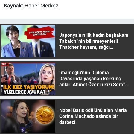
Yerel Yaşam
Kaynak:
Haber Merkezi
Canlı Yayın
Japonya'nın ilk kadın başbakanı
Takaichi'nin bilinmeyenleri!
Thatcher hayranı, sağcı
muhafazakar
İmamoğlu'nun Diploma
Davası'nda yaşanan korkunç
anları Ahmet Özer'in kızı Seraf
Özer anlattı!
Nobel Barış ödülünü alan Maria
Corina Machado aslında bir
darbeci