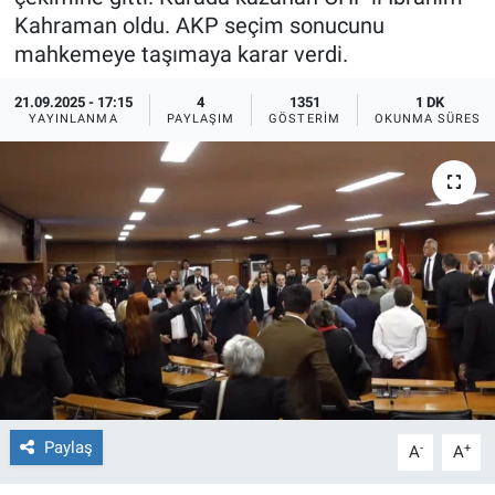
Kahraman oldu. AKP seçim sonucunu
Ege'den Esintiler
İletişim
mahkemeye taşımaya karar verdi.
Eğitim
21.09.2025 - 17:15
4
1351
1 DK
YAYINLANMA
PAYLAŞIM
GÖSTERIM
OKUNMA SÜRESI
Eğlence
Ekonomi
Forum
Gerçeğin İzinde
Gün Başlıyor
Gün Bitiyor
Paylaş
-
+
A
A
Gün Ortası