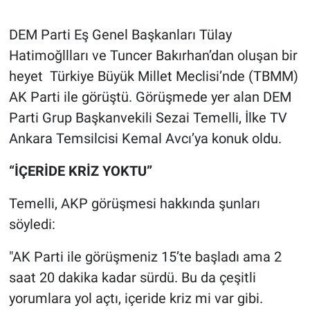
Gündem Özel
DEM Parti Eş Genel Başkanları Tülay
Hatimoğllları ve Tuncer Bakırhan’dan oluşan bir
Günün görüntüsü
heyet Türkiye Büyük Millet Meclisi’nde (TBMM)
AK Parti ile görüştü. Görüşmede yer alan DEM
Haber
Parti Grup Başkanvekili Sezai Temelli, İlke TV
Ankara Temsilcisi Kemal Avcı’ya konuk oldu.
İlan
“İÇERİDE KRİZ YOKTU”
Kimdir
Temelli, AKP görüşmesi hakkında şunları
Koronavirüs
söyledi:
Kültür Sanat
"AK Parti ile görüşmeniz 15’te başladı ama 2
saat 20 dakika kadar sürdü. Bu da çeşitli
Ne demişti
yorumlara yol açtı, içeride kriz mi var gibi.