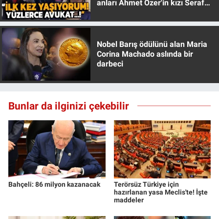
anları Ahmet Özer'in kızı Seraf
Özer anlattı!
Nobel Barış ödülünü alan Maria
Corina Machado aslında bir
darbeci
Bunlar da ilginizi çekebilir
Bahçeli: 86 milyon kazanacak
Terörsüz Türkiye için
hazırlanan yasa Meclis'te! İşte
maddeler