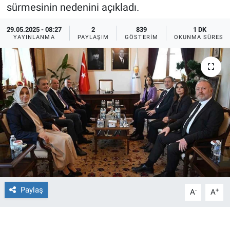
sürmesinin nedenini açıkladı.
Ege'den Esintiler
İletişim
29.05.2025 - 08:27
2
839
1 DK
YAYINLANMA
PAYLAŞIM
GÖSTERIM
OKUNMA SÜRESI
Eğitim
Eğlence
Ekonomi
Forum
Gerçeğin İzinde
Gün Başlıyor
Paylaş
-
+
A
A
Gün Bitiyor
Gün Ortası