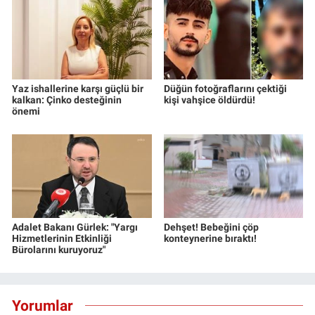
Yaz ishallerine karşı güçlü bir
Düğün fotoğraflarını çektiği
kalkan: Çinko desteğinin
kişi vahşice öldürdü!
önemi
Adalet Bakanı Gürlek: "Yargı
Dehşet! Bebeğini çöp
Hizmetlerinin Etkinliği
konteynerine bıraktı!
Bürolarını kuruyoruz"
Yorumlar