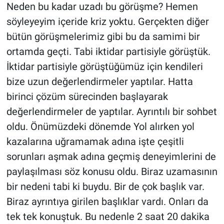
Nedir
Neden bu kadar uzadı bu görüşme? Hemen
söyleyeyim içeride kriz yoktu. Gerçekten diğer
Popüler
bütün görüşmelerimiz gibi bu da samimi bir
ortamda geçti. Tabi iktidar partisiyle görüştük.
Programlar
İktidar partisiyle görüştüğümüz için kendileri
Sağlık
bize uzun değerlendirmeler yaptılar. Hatta
birinci çözüm sürecinden başlayarak
Spor
değerlendirmeler de yaptılar. Ayrıntılı bir sohbet
oldu. Önümüzdeki dönemde Yol alırken yol
Teknoloji
kazalarına uğramamak adına işte çeşitli
sorunları aşmak adına geçmiş deneyimlerini de
Türkiye'nin Geleceği
paylaşılması söz konusu oldu. Biraz uzamasının
Türkiye'nin Gündemi
bir nedeni tabi ki buydu. Bir de çok başlık var.
Biraz ayrıntıya girilen başlıklar vardı. Onları da
Yerel Gündem
tek tek konuştuk. Bu nedenle 2 saat 20 dakika