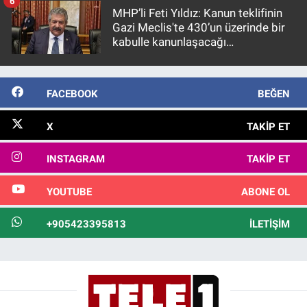
6
MHP’li Feti Yıldız: Kanun teklifinin
Gazi Meclis'te 430’un üzerinde bir
kabulle kanunlaşacağı
görülmektedir
FACEBOOK
BEĞEN
X
TAKIP ET
INSTAGRAM
TAKIP ET
YOUTUBE
ABONE OL
+905423395813
İLETIŞIM