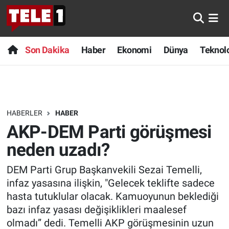
Anında Manşet
Son Dakika
Nöbetçi Eczaneler
Son Dakika
Haber
Ekonomi
Dünya
Teknolo
Başka Sohbetler
Haber
Hava Durumu
Belgesel
Ekonomi
Namaz Vakitleri
HABERLER
HABER
Bilim turu
Dünya
Trafik Durumu
AKP-DEM Parti görüşmesi
Bilim ve Teknoloji Evreni
Teknoloji
Süper Lig Puan Durumu ve Fikstür
neden uzadı?
DEM Parti Grup Başkanvekili Sezai Temelli,
Doğa Konuşuyor
Sağlık
Tüm Manşetler
infaz yasasına ilişkin, "Gelecek teklifte sadece
Dünya
Spor
Son Dakika Haberleri
hasta tutuklular olacak. Kamuoyunun beklediği
bazı infaz yasası değişiklikleri maalesef
Ege Saati
Yayın Akışı
Haber Arşivi
olmadı” dedi. Temelli AKP görüşmesinin uzun