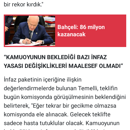
bir rekor kırdık."
Yerel Yaşam
Canlı Yayın
Bahçeli: 86 milyon
kazanacak
“KAMUOYUNUN BEKLEDİĞİ BAZI İNFAZ
YASASI DEĞİŞİKLİKLERİ MAALESEF OLMADI”
İnfaz paketinin içeriğine ilişkin
değerlendirmelerde bulunan Temelli, teklifin
bugün komisyonda görüşülmesinin beklendiğini
belirterek, "Eğer tekrar bir gecikme olmazsa
komisyonda ele alınacak. Gelecek teklifte
sadece hasta tutuklular olacak. Kamuoyunun