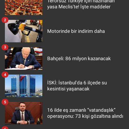
Terörsüz Türkiye için hazırlanan
yasa Meclis'te! İşte maddeler
2
Motorinde bir indirim daha
3
Bahçeli: 86 milyon kazanacak
4
İSKİ: İstanbul'da 6 ilçede su
kesintisi yaşanacak
5
16 ilde eş zamanlı “vatandaşlık”
operasyonu: 73 kişi gözaltına alındı