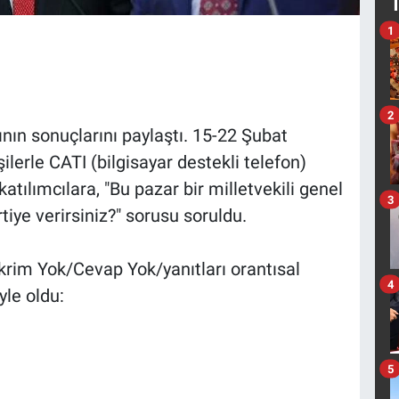
1
2
nın sonuçlarını paylaştı. 15-22 Şubat
şilerle CATI (bilgisayar destekli telefon)
atılımcılara, "Bu pazar bir milletvekili genel
3
iye verirsiniz?" sorusu soruldu.
rim Yok/Cevap Yok/yanıtları orantısal
4
yle oldu:
5