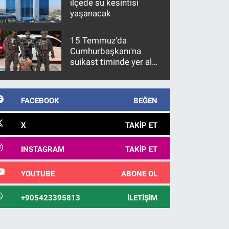
ilçede su kesintisi
yaşanacak
15 Temmuz'da
Cumhurbaşkanı'na
suikast timinde yer alan
firari FETÖ hükümlüsü
10 yıl sonra yakalandı
FACEBOOK
BEĞEN
X
TAKIP ET
INSTAGRAM
TAKIP ET
YOUTUBE
ABONE OL
+905423395813
İLETIŞIM