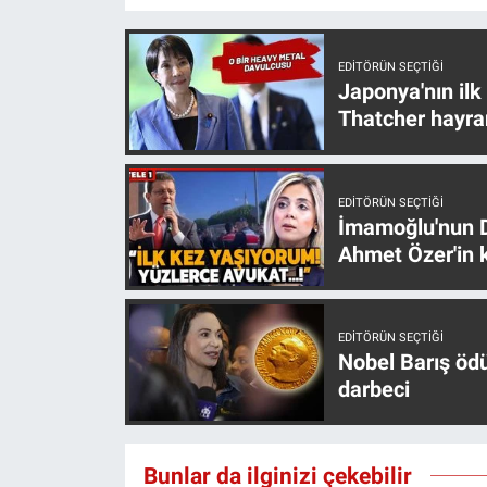
EDITÖRÜN SEÇTIĞI
Japonya'nın ilk
Thatcher hayra
EDITÖRÜN SEÇTIĞI
İmamoğlu'nun D
Ahmet Özer'in k
EDITÖRÜN SEÇTIĞI
Nobel Barış öd
darbeci
Bunlar da ilginizi çekebilir