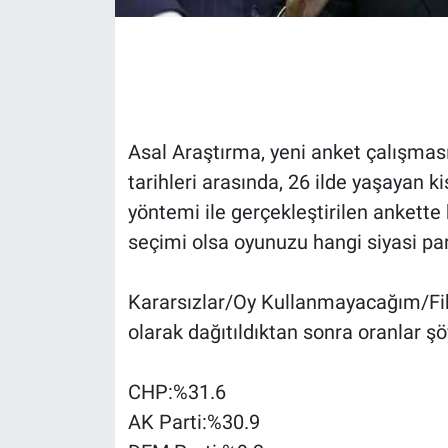
Gündem Özel
Günün görüntüsü
Haber
Asal Araştırma, yeni anket çalışması
tarihleri arasında, 26 ilde yaşayan ki
İlan
yöntemi ile gerçekleştirilen ankette k
seçimi olsa oyunuzu hangi siyasi part
Kimdir
Kararsızlar/Oy Kullanmayacağım/Fik
Koronavirüs
olarak dağıtıldıktan sonra oranlar şö
Kültür Sanat
CHP:%31.6
Ne demişti
AK Parti:%30.9