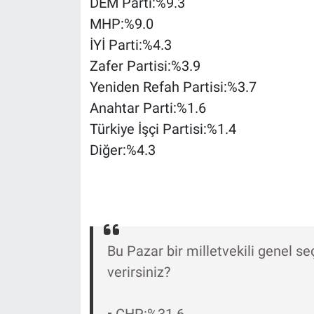
DEM Parti:%9.3
Nedir
MHP:%9.0
Popüler
İYİ Parti:%4.3
Zafer Partisi:%3.9
Programlar
Yeniden Refah Partisi:%3.7
Anahtar Parti:%1.6
Sağlık
Türkiye İşçi Partisi:%1.4
Spor
Diğer:%4.3
Teknoloji
Türkiye'nin Geleceği
Bu Pazar bir milletvekili genel se
Türkiye'nin Gündemi
verirsiniz?
Yerel Gündem
▪️ CHP:%31.6