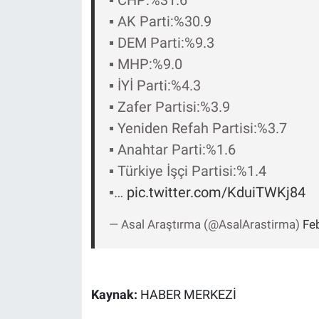
Yerel Yaşam
▪️ AK Parti:%30.9
▪️ DEM Parti:%9.3
Canlı Yayın
▪️ MHP:%9.0
▪️ İYİ Parti:%4.3
▪️ Zafer Partisi:%3.9
▪️ Yeniden Refah Partisi:%3.7
▪️ Anahtar Parti:%1.6
▪️ Türkiye İşçi Partisi:%1.4
▪️…
pic.twitter.com/KduiTWKj84
— Asal Araştırma (@AsalArastirma)
Fe
Kaynak:
HABER MERKEZİ