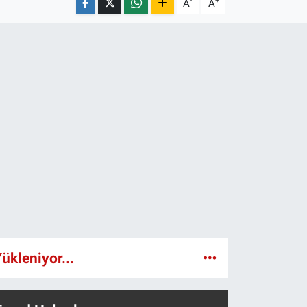
-
+
A
A
ükleniyor...