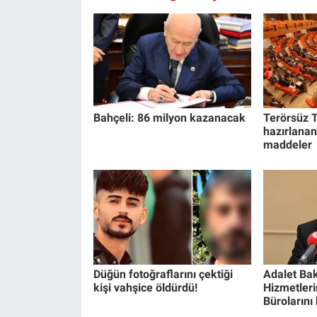
Bahçeli: 86 milyon kazanacak
Terörsüz T
hazırlanan
maddeler
Düğün fotoğraflarını çektiği
Adalet Bak
kişi vahşice öldürdü!
Hizmetlerin
Bürolarını