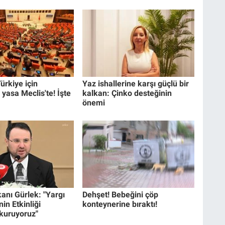
ürkiye için
Yaz ishallerine karşı güçlü bir
 yasa Meclis'te! İşte
kalkan: Çinko desteğinin
önemi
anı Gürlek: "Yargı
Dehşet! Bebeğini çöp
in Etkinliği
konteynerine bıraktı!
 kuruyoruz"