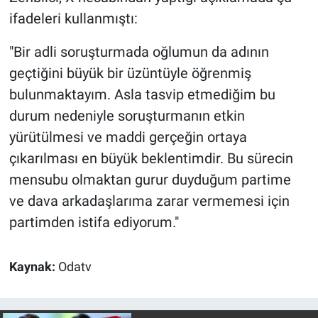
Nedir
ifadeleri kullanmıştı:
Popüler
"Bir adli soruşturmada oğlumun da adının
geçtiğini büyük bir üzüntüyle öğrenmiş
Programlar
bulunmaktayım. Asla tasvip etmediğim bu
Sağlık
durum nedeniyle soruşturmanın etkin
yürütülmesi ve maddi gerçeğin ortaya
Spor
çıkarılması en büyük beklentimdir. Bu sürecin
mensubu olmaktan gurur duyduğum partime
Teknoloji
ve dava arkadaşlarıma zarar vermemesi için
partimden istifa ediyorum."
Türkiye'nin Geleceği
Türkiye'nin Gündemi
Kaynak:
Odatv
Yerel Gündem