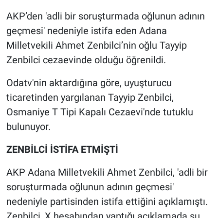
AKP’den 'adli bir soruşturmada oğlunun adının
Gündem Özel
geçmesi' nedeniyle istifa eden Adana
Milletvekili Ahmet Zenbilci’nin oğlu Tayyip
Günün görüntüsü
Zenbilci cezaevinde olduğu öğrenildi.
Haber
Odatv'nin aktardığına göre, uyuşturucu
ticaretinden yargılanan Tayyip Zenbilci,
İlan
Osmaniye T Tipi Kapalı Cezaevi'nde tutuklu
Kimdir
bulunuyor.
Koronavirüs
ZENBİLCİ İSTİFA ETMİŞTİ
AKP Adana Milletvekili Ahmet Zenbilci, 'adli bir
Kültür Sanat
soruşturmada oğlunun adının geçmesi'
Ne demişti
nedeniyle partisinden istifa ettiğini açıklamıştı.
Zenbilci, X hesabından yaptığı açıklamada şu