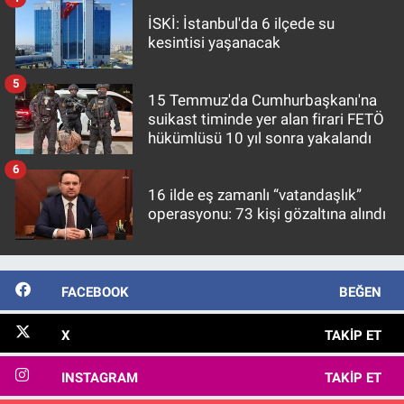
İSKİ: İstanbul'da 6 ilçede su
kesintisi yaşanacak
5
15 Temmuz'da Cumhurbaşkanı'na
suikast timinde yer alan firari FETÖ
hükümlüsü 10 yıl sonra yakalandı
6
16 ilde eş zamanlı “vatandaşlık”
operasyonu: 73 kişi gözaltına alındı
FACEBOOK
BEĞEN
X
TAKIP ET
INSTAGRAM
TAKIP ET