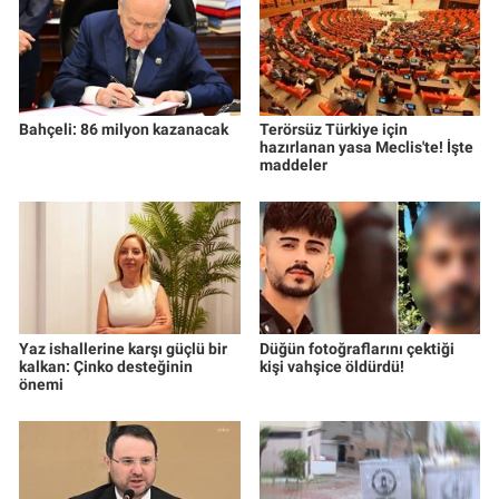
Bahçeli: 86 milyon kazanacak
Terörsüz Türkiye için
hazırlanan yasa Meclis'te! İşte
maddeler
Yaz ishallerine karşı güçlü bir
Düğün fotoğraflarını çektiği
kalkan: Çinko desteğinin
kişi vahşice öldürdü!
önemi