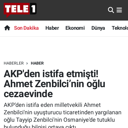
Anında Manşet
Son Dakika
Nöbetçi Eczaneler
Son Dakika
Haber
Ekonomi
Dünya
Teknolo
Başka Sohbetler
Haber
Hava Durumu
Belgesel
Ekonomi
Namaz Vakitleri
HABERLER
HABER
Bilim turu
Dünya
Trafik Durumu
AKP'den istifa etmişti!
Bilim ve Teknoloji Evreni
Teknoloji
Süper Lig Puan Durumu ve Fikstür
Ahmet Zenbilci’nin oğlu
cezaevinde
Doğa Konuşuyor
Sağlık
Tüm Manşetler
AKP'den istifa eden milletvekili Ahmet
Dünya
Spor
Son Dakika Haberleri
Zenbilci'nin uyuşturucu ticaretinden yargılanan
oğlu Tayyip Zenbilci'nin Osmaniye'de tutuklu
Ege Saati
Yayın Akışı
Haber Arşivi
bulunduğu bilgisi ortaya çıktı.