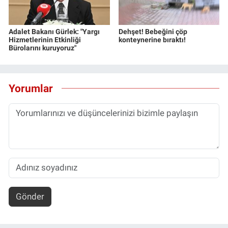
Adalet Bakanı Gürlek: "Yargı
Dehşet! Bebeğini çöp
Hizmetlerinin Etkinliği
konteynerine bıraktı!
Bürolarını kuruyoruz"
Yorumlar
Gönder