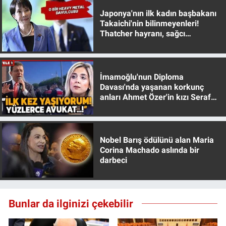
Yerel Yaşam
Japonya'nın ilk kadın başbakanı
Takaichi'nin bilinmeyenleri!
Thatcher hayranı, sağcı
Canlı Yayın
muhafazakar
İmamoğlu'nun Diploma
Davası'nda yaşanan korkunç
anları Ahmet Özer'in kızı Seraf
Özer anlattı!
Nobel Barış ödülünü alan Maria
Corina Machado aslında bir
darbeci
Bunlar da ilginizi çekebilir