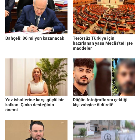
Yerel Yaşam
Canlı Yayın
Bahçeli: 86 milyon kazanacak
Terörsüz Türkiye için
hazırlanan yasa Meclis'te! İşte
maddeler
Yaz ishallerine karşı güçlü bir
Düğün fotoğraflarını çektiği
kalkan: Çinko desteğinin
kişi vahşice öldürdü!
önemi