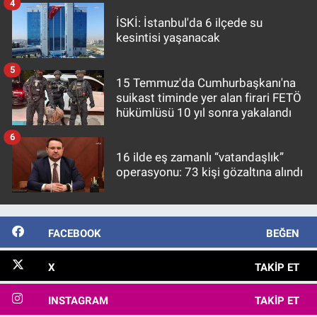
4
İSKİ: İstanbul'da 6 ilçede su
kesintisi yaşanacak
5
15 Temmuz'da Cumhurbaşkanı'na
suikast timinde yer alan firari FETÖ
hükümlüsü 10 yıl sonra yakalandı
6
16 ilde eş zamanlı “vatandaşlık”
operasyonu: 73 kişi gözaltına alındı
FACEBOOK
BEĞEN
X
TAKIP ET
INSTAGRAM
TAKIP ET