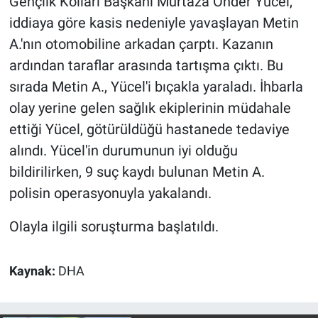
Gençlik Kolları Başkanı Murtaza Önder Yücel,
iddiaya göre kasis nedeniyle yavaşlayan Metin
Gündem Özel
A.'nın otomobiline arkadan çarptı. Kazanın
ardından taraflar arasında tartışma çıktı. Bu
Günün görüntüsü
sırada Metin A., Yücel'i bıçakla yaraladı. İhbarla
Haber
olay yerine gelen sağlık ekiplerinin müdahale
ettiği Yücel, götürüldüğü hastanede tedaviye
İlan
alındı. Yücel'in durumunun iyi olduğu
bildirilirken, 9 suç kaydı bulunan Metin A.
Kimdir
polisin operasyonuyla yakalandı.
Koronavirüs
Olayla ilgili soruşturma başlatıldı.
Kültür Sanat
Kaynak:
DHA
Ne demişti