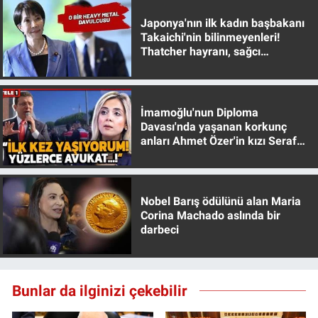
Nedir
Japonya'nın ilk kadın başbakanı
Takaichi'nin bilinmeyenleri!
Popüler
Thatcher hayranı, sağcı
muhafazakar
Programlar
İmamoğlu'nun Diploma
Sağlık
Davası'nda yaşanan korkunç
anları Ahmet Özer'in kızı Seraf
Spor
Özer anlattı!
Teknoloji
Nobel Barış ödülünü alan Maria
Corina Machado aslında bir
Türkiye'nin Geleceği
darbeci
Türkiye'nin Gündemi
Bunlar da ilginizi çekebilir
Yerel Gündem