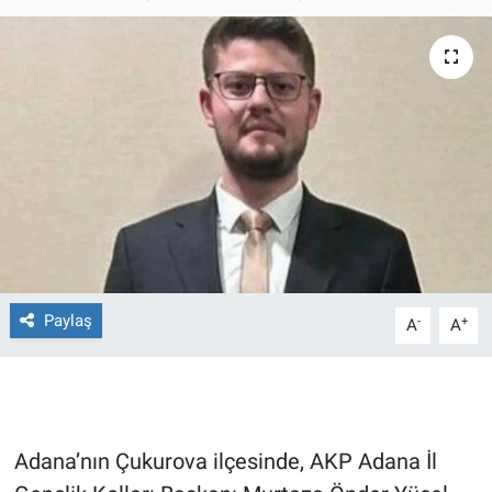
Ege'den Esintiler
İletişim
Eğitim
Eğlence
Ekonomi
Forum
Gerçeğin İzinde
Paylaş
-
+
A
A
Gün Başlıyor
Gün Bitiyor
Adana’nın Çukurova ilçesinde, AKP Adana İl
Gün Ortası