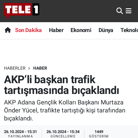
Anında Manşet
Son Dakika
Nöbetçi Eczaneler
Son Dakika
Haber
Ekonomi
Dünya
Teknolo
Başka Sohbetler
Haber
Hava Durumu
Belgesel
Ekonomi
Namaz Vakitleri
HABERLER
HABER
Bilim turu
Dünya
Trafik Durumu
AKP’li başkan trafik
Bilim ve Teknoloji Evreni
Teknoloji
Süper Lig Puan Durumu ve Fikstür
tartışmasında bıçaklandı
AKP Adana Gençlik Kolları Başkanı Murtaza
Doğa Konuşuyor
Sağlık
Tüm Manşetler
Önder Yücel, trafikte tartıştığı kişi tarafından
Dünya
Spor
Son Dakika Haberleri
bıçaklandı.
26.10.2024 - 15:31
26.10.2024 - 15:34
1449
Ege Saati
Yayın Akışı
Haber Arşivi
YAYINLANMA
GÜNCELLEME
GÖSTERIM