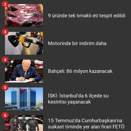
2
9 üründe tek tırnaklı eti tespit edildi
3
Motorinde bir indirim daha
4
Bahçeli: 86 milyon kazanacak
5
İSKİ: İstanbul'da 6 ilçede su
kesintisi yaşanacak
6
15 Temmuz'da Cumhurbaşkanı'na
suikast timinde yer alan firari FETÖ