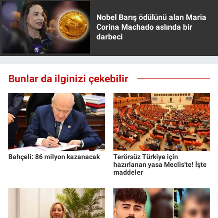
Yerel Yaşam
Nobel Barış ödülünü alan Maria
Corina Machado aslında bir
Canlı Yayın
darbeci
Bunlar da ilginizi çekebilir
Bahçeli: 86 milyon kazanacak
Terörsüz Türkiye için
hazırlanan yasa Meclis'te! İşte
maddeler