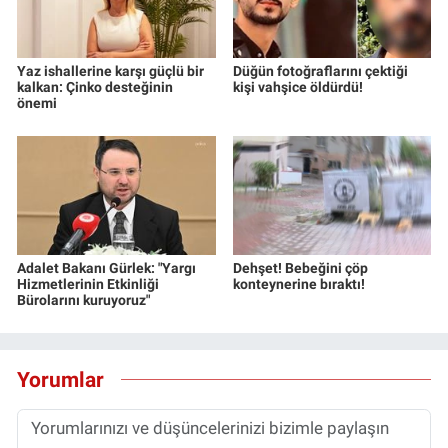
Yaz ishallerine karşı güçlü bir
Düğün fotoğraflarını çektiği
kalkan: Çinko desteğinin
kişi vahşice öldürdü!
önemi
Adalet Bakanı Gürlek: "Yargı
Dehşet! Bebeğini çöp
Hizmetlerinin Etkinliği
konteynerine bıraktı!
Bürolarını kuruyoruz"
Yorumlar