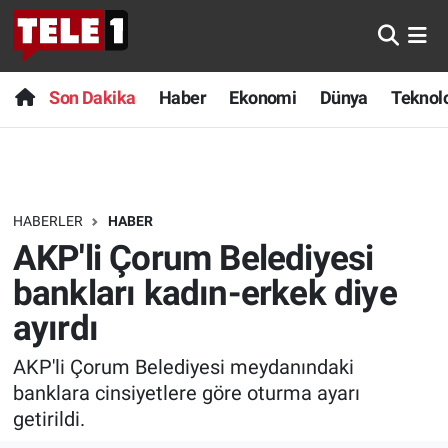
Anında Manşet
Son Dakika
Nöbetçi Eczaneler
Son Dakika
Haber
Ekonomi
Dünya
Teknolo
Başka Sohbetler
Haber
Hava Durumu
Belgesel
Ekonomi
Namaz Vakitleri
HABERLER
HABER
Bilim turu
Dünya
Trafik Durumu
AKP'li Çorum Belediyesi
Bilim ve Teknoloji Evreni
Teknoloji
Süper Lig Puan Durumu ve Fikstür
bankları kadın-erkek diye
ayırdı
Doğa Konuşuyor
Sağlık
Tüm Manşetler
AKP'li Çorum Belediyesi meydanındaki
Dünya
Spor
Son Dakika Haberleri
banklara cinsiyetlere göre oturma ayarı
getirildi.
Ege Saati
Yayın Akışı
Haber Arşivi