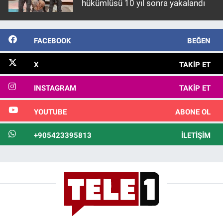
hükümlüsü 10 yıl sonra yakalandı
FACEBOOK
BEĞEN
X
TAKIP ET
INSTAGRAM
TAKIP ET
YOUTUBE
ABONE OL
+905423395813
İLETIŞIM