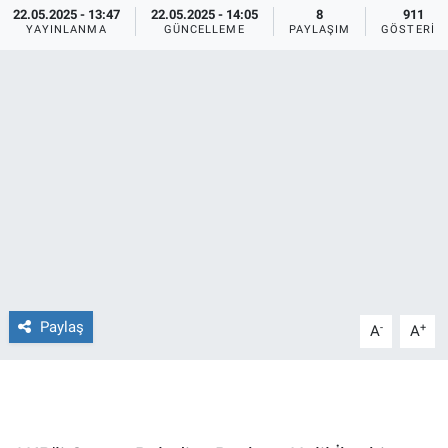
22.05.2025 - 13:47
22.05.2025 - 14:05
8
911
YAYINLANMA
GÜNCELLEME
PAYLAŞIM
GÖSTERIM
Ege'den Esintiler
İletişim
Eğitim
Eğlence
Ekonomi
Forum
Gerçeğin İzinde
Paylaş
-
+
A
A
Gün Başlıyor
Gün Bitiyor
Gün Ortası