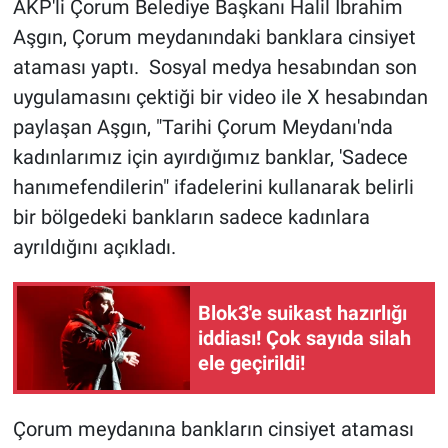
AKP'li Çorum Belediye Başkanı Halil İbrahim
Aşgın, Çorum meydanındaki banklara cinsiyet
Gündem Özel
ataması yaptı. Sosyal medya hesabından son
uygulamasını çektiği bir video ile X hesabından
Günün görüntüsü
paylaşan Aşgın, "Tarihi Çorum Meydanı'nda
Haber
kadınlarımız için ayırdığımız banklar, 'Sadece
hanımefendilerin" ifadelerini kullanarak belirli
İlan
bir bölgedeki bankların sadece kadınlara
ayrıldığını açıkladı.
Kimdir
Koronavirüs
Blok3'e suikast hazırlığı
iddiası! Çok sayıda silah
Kültür Sanat
ele geçirildi!
Ne demişti
Çorum meydanına bankların cinsiyet ataması