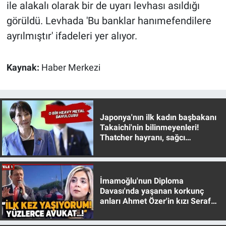
Nedir
ile alakalı olarak bir de uyarı levhası asıldığı
görüldü. Levhada 'Bu banklar hanımefendilere
Popüler
ayrılmıştır' ifadeleri yer alıyor.
Programlar
Kaynak:
Haber Merkezi
Sağlık
Spor
Japonya'nın ilk kadın başbakanı
Takaichi'nin bilinmeyenleri!
Teknoloji
Thatcher hayranı, sağcı
muhafazakar
Türkiye'nin Geleceği
İmamoğlu'nun Diploma
Türkiye'nin Gündemi
Davası'nda yaşanan korkunç
anları Ahmet Özer'in kızı Seraf
Yerel Gündem
Özer anlattı!