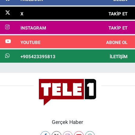
X
TAKIP ET
INSTAGRAM
TAKIP ET
YOUTUBE
ABONE OL
+905423395813
İLETIŞIM
Gerçek Haber