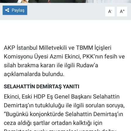
Paylaş
-
+
A
A
Gündem Özel
Günün görüntüsü
Haber
AKP İstanbul Milletvekili ve TBMM İçişleri
Komisyonu Üyesi Azmi Ekinci, PKK’nın fesih ve
İlan
silah bırakma kararı ile ilgili Rudaw’a
Kimdir
açıklamalarda bulundu.
SELAHATTİN DEMİRTAŞ YANITI
Koronavirüs
Ekinci, Eski HDP Eş Genel Başkanı Selahattin
Kültür Sanat
Demirtaş’ın tutukluluğu ile ilgili sorulan soruya,
“Bugünkü konjonktürde Selahattin Demirtaş’ın
Ne demişti
ceza aldığı şartlar ortadan kalktığı için