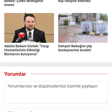
kalkan: Çinko desteğinin
kişi vahşice öldürdü!
önemi
Adalet Bakanı Gürlek: "Yargı
Dehşet! Bebeğini çöp
Hizmetlerinin Etkinliği
konteynerine bıraktı!
Bürolarını kuruyoruz"
Yorumlar