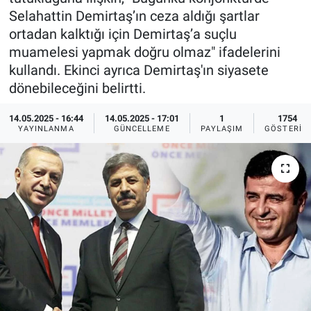
Selahattin Demirtaş’ın ceza aldığı şartlar
Ege'den Esintiler
İletişim
ortadan kalktığı için Demirtaş’a suçlu
muamelesi yapmak doğru olmaz" ifadelerini
Eğitim
kullandı. Ekinci ayrıca Demirtaş'ın siyasete
dönebileceğini belirtti.
Eğlence
14.05.2025 - 16:44
14.05.2025 - 17:01
1
1754
Ekonomi
YAYINLANMA
GÜNCELLEME
PAYLAŞIM
GÖSTERIM
Forum
Gerçeğin İzinde
Gün Başlıyor
Gün Bitiyor
Gün Ortası