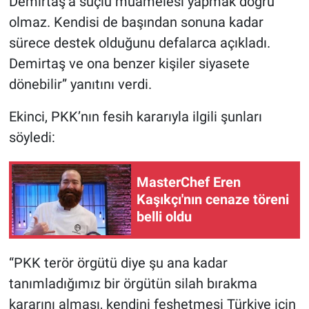
Demirtaş’a suçlu muamelesi yapmak doğru
Nedir
olmaz. Kendisi de başından sonuna kadar
Popüler
sürece destek olduğunu defalarca açıkladı.
Demirtaş ve ona benzer kişiler siyasete
Programlar
dönebilir” yanıtını verdi.
Sağlık
Ekinci, PKK’nın fesih kararıyla ilgili şunları
söyledi:
Spor
Teknoloji
MasterChef Eren
Kaşıkçı'nın cenaze töreni
belli oldu
Türkiye'nin Geleceği
Türkiye'nin Gündemi
“PKK terör örgütü diye şu ana kadar
tanımladığımız bir örgütün silah bırakma
Yerel Gündem
kararını alması, kendini feshetmesi Türkiye için