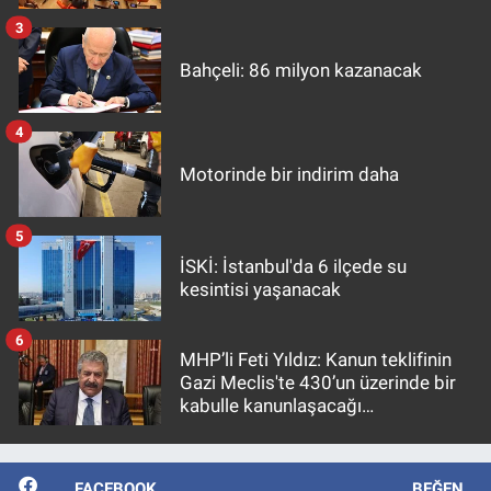
3
Bahçeli: 86 milyon kazanacak
4
Motorinde bir indirim daha
5
İSKİ: İstanbul'da 6 ilçede su
kesintisi yaşanacak
6
MHP’li Feti Yıldız: Kanun teklifinin
Gazi Meclis'te 430’un üzerinde bir
kabulle kanunlaşacağı
görülmektedir
FACEBOOK
BEĞEN