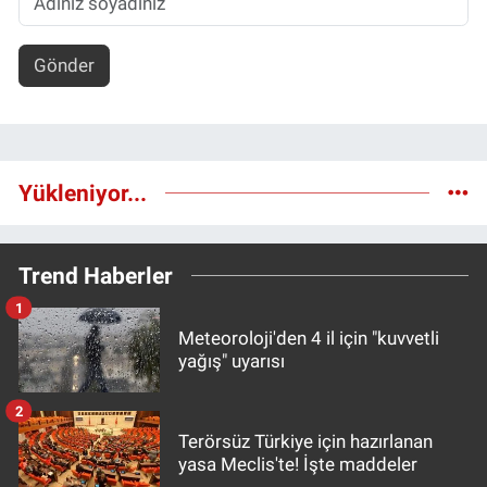
Gönder
Yükleniyor...
Trend Haberler
1
Meteoroloji'den 4 il için "kuvvetli
yağış" uyarısı
2
Terörsüz Türkiye için hazırlanan
yasa Meclis'te! İşte maddeler