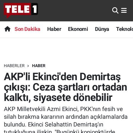
Anında Manşet
Son Dakika
Nöbetçi Eczaneler
Son Dakika
Haber
Ekonomi
Dünya
Teknolo
Başka Sohbetler
Haber
Hava Durumu
Belgesel
Ekonomi
Namaz Vakitleri
HABERLER
HABER
Bilim turu
Dünya
Trafik Durumu
AKP'li Ekinci'den Demirtaş
Bilim ve Teknoloji Evreni
Teknoloji
Süper Lig Puan Durumu ve Fikstür
çıkışı: Ceza şartları ortadan
kalktı, siyasete dönebilir
Doğa Konuşuyor
Sağlık
Tüm Manşetler
AKP Milletvekili Azmi Ekinci, PKK'nın fesih ve
Dünya
Spor
Son Dakika Haberleri
silah bırakma kararının ardından açıklamalarda
bulundu. Ekinci Selahattin Demirtaş'ın
Ege Saati
Yayın Akışı
Haber Arşivi
tutukluğuna ilişkin, "Bugünkü konjonktürde