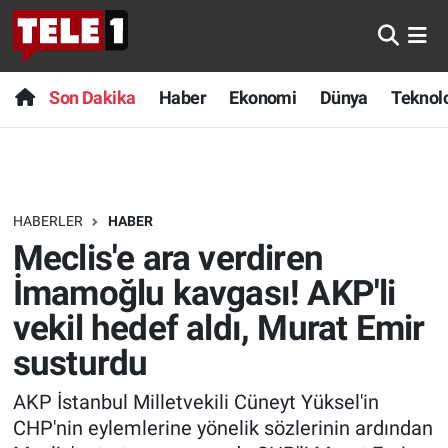
Anında Manşet
Son Dakika
Nöbetçi Eczaneler
Son Dakika
Haber
Ekonomi
Dünya
Teknolo
Başka Sohbetler
Haber
Hava Durumu
Belgesel
Ekonomi
Namaz Vakitleri
HABERLER
HABER
Bilim turu
Dünya
Trafik Durumu
Meclis'e ara verdiren
Bilim ve Teknoloji Evreni
Teknoloji
Süper Lig Puan Durumu ve Fikstür
İmamoğlu kavgası! AKP'li
vekil hedef aldı, Murat Emir
Doğa Konuşuyor
Sağlık
Tüm Manşetler
susturdu
Dünya
Spor
Son Dakika Haberleri
AKP İstanbul Milletvekili Cüneyt Yüksel'in
CHP'nin eylemlerine yönelik sözlerinin ardından
Ege Saati
Yayın Akışı
Haber Arşivi