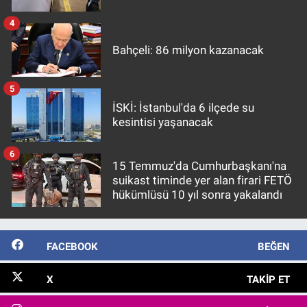
4
Bahçeli: 86 milyon kazanacak
5
İSKİ: İstanbul'da 6 ilçede su
kesintisi yaşanacak
6
15 Temmuz'da Cumhurbaşkanı'na
suikast timinde yer alan firari FETÖ
hükümlüsü 10 yıl sonra yakalandı
FACEBOOK
BEĞEN
X
TAKIP ET