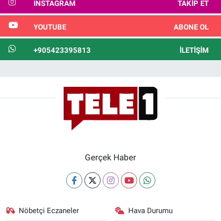
INSTAGRAM
TAKIP ET
YOUTUBE
ABONE OL
+905423395813
İLETIŞIM
Gerçek Haber
Nöbetçi Eczaneler
Hava Durumu