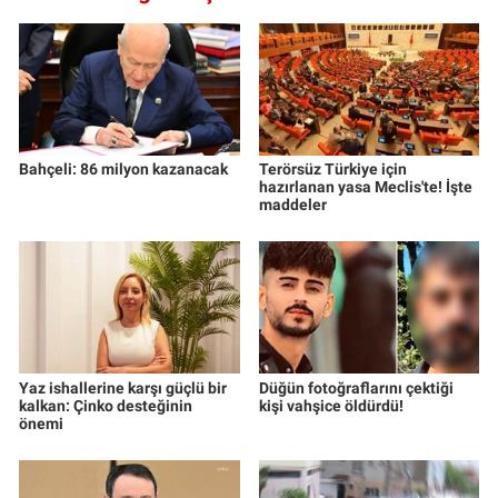
Bahçeli: 86 milyon kazanacak
Terörsüz Türkiye için
hazırlanan yasa Meclis'te! İşte
maddeler
Yaz ishallerine karşı güçlü bir
Düğün fotoğraflarını çektiği
kalkan: Çinko desteğinin
kişi vahşice öldürdü!
önemi