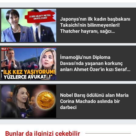
Japonya'nın ilk kadın başbakanı
Takaichi'nin bilinmeyenleri!
Thatcher hayranı, sağcı
muhafazakar
İmamoğlu'nun Diploma
Davası'nda yaşanan korkunç
anları Ahmet Özer'in kızı Seraf
Özer anlattı!
Nobel Barış ödülünü alan Maria
Corina Machado aslında bir
darbeci
Bunlar da ilginizi çekebilir