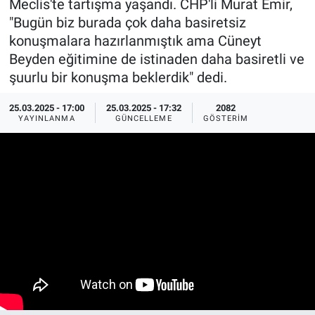
Meclis'te tartışma yaşandı. CHP'li Murat Emir,
"Bugün biz burada çok daha basiretsiz
Ege'den Esintiler
İletişim
konuşmalara hazırlanmıştık ama Cüneyt
Beyden eğitimine de istinaden daha basiretli ve
Eğitim
şuurlu bir konuşma beklerdik" dedi.
Eğlence
25.03.2025 - 17:00
25.03.2025 - 17:32
2082
YAYINLANMA
GÜNCELLEME
GÖSTERIM
Ekonomi
Forum
Gerçeğin İzinde
Gün Başlıyor
Gün Bitiyor
Gün Ortası