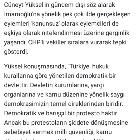
Nedir
Cüneyt Yüksel'in gündem dışı söz alarak
İmamoğlu'na yönelik pek çok ilde gerçekleşen
Popüler
eylemleri 'kanunsuz' olarak eylemcileri de
eşkiya olarak nitelendirmesi üzerine gerginlik
Programlar
yaşandı, CHP'li vekiller sıralara vurarak tepki
Sağlık
gösterdi.
Yüksel konuşmasında, "Türkiye, hukuk
Spor
kurallarına göre yönetilen demokratik bir
Teknoloji
devlettir. Devletin kurumlarına, yargı
organlarına ve kamu düzenine yönelik saygı
Türkiye'nin Geleceği
demokrasimizin temel direklerinden biridir.
Demokratik ve barışçıl bir protesto haktır.
Türkiye'nin Gündemi
Ancak bu protestoların şiddete dönüşmesine
Yerel Gündem
sebebiyet vermek milli güvenliği, kamu