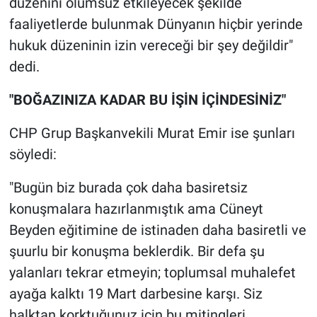
düzenini olumsuz etkileyecek şekilde
Yerel Yaşam
faaliyetlerde bulunmak Dünyanın hiçbir yerinde
hukuk düzeninin izin vereceği bir şey değildir"
Canlı Yayın
dedi.
"BOĞAZINIZA KADAR BU İŞİN İÇİNDESİNİZ"
CHP Grup Başkanvekili Murat Emir ise şunları
söyledi:
"Bugün biz burada çok daha basiretsiz
konuşmalara hazırlanmıştık ama Cüneyt
Beyden eğitimine de istinaden daha basiretli ve
şuurlu bir konuşma beklerdik. Bir defa şu
yalanları tekrar etmeyin; toplumsal muhalefet
ayağa kalktı 19 Mart darbesine karşı. Siz
halktan korktuğunuz için bu mitingleri