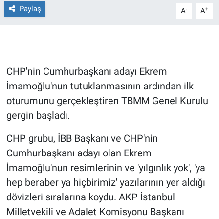
Paylaş
-
+
A
A
Gündem Özel
Günün görüntüsü
CHP'nin Cumhurbaşkanı adayı Ekrem
Haber
İmamoğlu'nun tutuklanmasının ardından ilk
İlan
oturumunu gerçekleştiren TBMM Genel Kurulu
gergin başladı.
Kimdir
CHP grubu, İBB Başkanı ve CHP'nin
Koronavirüs
Cumhurbaşkanı adayı olan Ekrem
İmamoğlu'nun resimlerinin ve 'yılgınlık yok', 'ya
Kültür Sanat
hep beraber ya hiçbirimiz' yazılarının yer aldığı
dövizleri sıralarına koydu. AKP İstanbul
Ne demişti
Milletvekili ve Adalet Komisyonu Başkanı