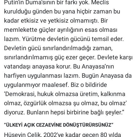
Putin'in Duma’sının bir farkı yok. Meclis
kurulduğu günden bu yana hiçbir zaman bu
kadar etkisiz ve yetkisiz olmamıştı. Bir
memlekette güçler ayrılığının esas olması
lazım. Yürütme devletin gücünü temsil eder.
Devletin gücü sınırlandırılmadığı zaman,
sınırlandırılmamış güç ezer geçer. Devlete karşı
vatandaşı anayasa korur. Bu Anayasa’nın
harfiyen uygulanması lazım. Bugün Anayasa da
uygulanmıyor maalesef. Biz o bildiride
‘Demokrasi, hukuk olmazsa üretim, kalkınma
olmaz, özgürlük olmazsa şu olmaz, bu olmaz'
diyoruz. Bunların hepsi birbirine bağlı şeyler.”
“ÜLKEYİ AÇIK CEZAEVİNE DÖNÜŞTÜRÜRSÜNÜZ”
Hüseyin Çelik, 2002'ye kadar geçen 80 yılda