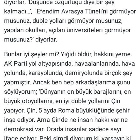
diyorlar. ‘Düşünce özgürlüğü diye bir şey
kalmadı…’, ‘Efendim Avrasya Tüneli'ni görmüyor
musunuz, duble yolları görmüyor musunuz,
yapılan okulları, açılan üniversiteleri görmüyor
musunuz?’ diyorlar.
Bunlar iyi şeyler mi? Yiğidi öldür, hakkını yeme.
AK Parti yol altyapısında, havaalanlarında, hava
yolunda, karayolunda, demiryolunda birçok şey
yapmıştır. Ancak ben hep arkadaşlarıma şunu
söylüyorum; ‘Dünyanın en büyük barajlarını, en
büyük otoyollarını, en iyi duble yollarını Çin
yapıyor. Çin, 5 ayda Roma büyüklüğünde şehir
inşa ediyor. Ama Çin'de ne insan hakkı var ne
demokrasi var. Orada insanlar sadece sayı
ifade ediyor. Peki şimdi diyorum ki, varsayın ki