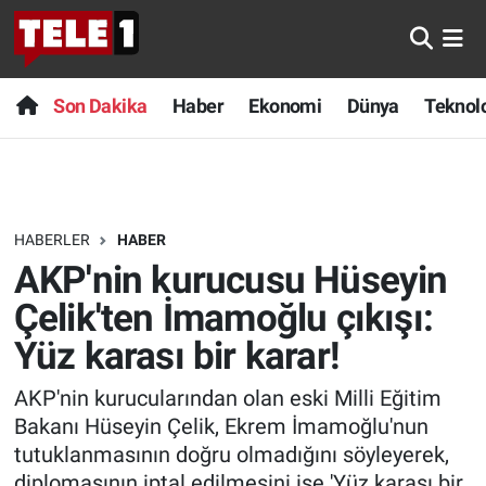
Anında Manşet
Son Dakika
Nöbetçi Eczaneler
Son Dakika
Haber
Ekonomi
Dünya
Teknolo
Başka Sohbetler
Haber
Hava Durumu
Belgesel
Ekonomi
Namaz Vakitleri
HABERLER
HABER
Bilim turu
Dünya
Trafik Durumu
AKP'nin kurucusu Hüseyin
Bilim ve Teknoloji Evreni
Teknoloji
Süper Lig Puan Durumu ve Fikstür
Çelik'ten İmamoğlu çıkışı:
Yüz karası bir karar!
Doğa Konuşuyor
Sağlık
Tüm Manşetler
AKP'nin kurucularından olan eski Milli Eğitim
Dünya
Spor
Son Dakika Haberleri
Bakanı Hüseyin Çelik, Ekrem İmamoğlu'nun
tutuklanmasının doğru olmadığını söyleyerek,
Ege Saati
Yayın Akışı
Haber Arşivi
diplomasının iptal edilmesini ise 'Yüz karası bir