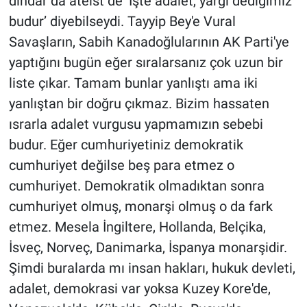
dindar da ateist de ‘İşte adalet, yargı dediğimiz
budur’ diyebilseydi. Tayyip Bey'e Vural
Savaşların, Sabih Kanadoğlularının AK Parti'ye
yaptığını bugün eğer sıralarsanız çok uzun bir
liste çıkar. Tamam bunlar yanlıştı ama iki
yanlıştan bir doğru çıkmaz. Bizim hassaten
ısrarla adalet vurgusu yapmamızın sebebi
budur. Eğer cumhuriyetiniz demokratik
cumhuriyet değilse beş para etmez o
cumhuriyet. Demokratik olmadıktan sonra
cumhuriyet olmuş, monarşi olmuş o da fark
etmez. Mesela İngiltere, Hollanda, Belçika,
İsveç, Norveç, Danimarka, İspanya monarşidir.
Şimdi buralarda mı insan hakları, hukuk devleti,
adalet, demokrasi var yoksa Kuzey Kore'de,