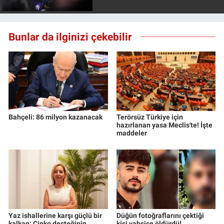
Bunlar da ilginizi çekebilir
Bahçeli: 86 milyon kazanacak
Terörsüz Türkiye için
hazırlanan yasa Meclis'te! İşte
maddeler
Yaz ishallerine karşı güçlü bir
Düğün fotoğraflarını çektiği
kalkan: Çinko desteğinin
kişi vahşice öldürdü!