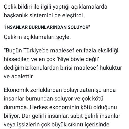
Nedir
Çelik bildiri ile ilgili yaptığı açıklamalarda
başkanlık sistemini de eleştirdi.
Popüler
"İNSANLAR BURUNLARINDAN SOLUYOR"
Programlar
Çelik'in açıklamaları şöyle:
Sağlık
“Bugün Türkiye'de maalesef en fazla eksikliği
hissedilen ve en çok ‘Niye böyle değil’
Spor
dediğimiz konulardan birisi maalesef hukuktur
Teknoloji
ve adalettir.
Ekonomik zorluklardan dolayı zaten şu anda
Türkiye'nin Geleceği
insanlar burnundan soluyor ve çok kötü
Türkiye'nin Gündemi
durumda. Herkes ekonominin kötü olduğunu
biliyor. Dar gelirli insanlar, sabit gelirli insanlar
Yerel Gündem
veya işsizlerin çok büyük sıkıntı içerisinde