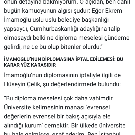
onun detayına bakmıyorum. O açıdan, ben dahil
bugün kamuoyunun algısı şudur: Eğer Ekrem
İmamoğlu uslu uslu belediye başkanlığı
yapsaydı, Cumhurbaşkanlığı adaylığına talip
olmasaydı belki ne diploma meselesi gündeme
gelirdi, ne de bu olup bitenler olurdu.”
İMAMOĞLU’NUN DİPLOMASINA İPTAL EDİLEMESİ: BU
KARAR YÜZ KARASIDIR
İmamoğlu’nun diplomasının iptaliyle ilgili de
Hüseyin Çelik, şu değerlendirmede bulundu:
“Bu diploma meselesi çok daha vahimdir.
Üniversite kelimesinin manası ‘evrensel
değerlerin evrensel bir bakış açısıyla ele
alındığı kurum’ demektir. Bir ülkede üniversite
bu hale gelmişse, esef ederim. Ben İstanbul