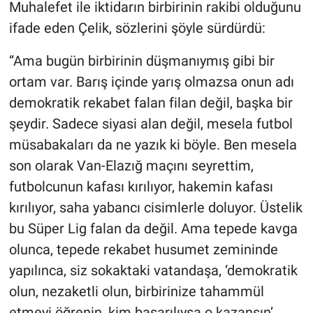
Muhalefet ile iktidarın birbirinin rakibi olduğunu
ifade eden Çelik, sözlerini şöyle sürdürdü:
“Ama bugün birbirinin düşmanıymış gibi bir
ortam var. Barış içinde yarış olmazsa onun adı
demokratik rekabet falan filan değil, başka bir
şeydir. Sadece siyasi alan değil, mesela futbol
müsabakaları da ne yazık ki böyle. Ben mesela
son olarak Van-Elazığ maçını seyrettim,
futbolcunun kafası kırılıyor, hakemin kafası
kırılıyor, saha yabancı cisimlerle doluyor. Üstelik
bu Süper Lig falan da değil. Ama tepede kavga
olunca, tepede rekabet husumet zemininde
yapılınca, siz sokaktaki vatandaşa, ‘demokratik
olun, nezaketli olun, birbirinize tahammül
etmeyi öğrenin, kim başarılıysa o kazansın’