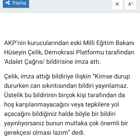
Paylaş
-
+
A
A
Gündem Özel
Günün görüntüsü
AKP’nin kurucularından eski Milli Eğitim Bakanı
Haber
Hüseyin Çelik, Demokrasi Platformu tarafından
'Adalet Çağrısı' bildirisine imza attı.
İlan
Çelik, imza attığı bildiriye ilişkin “Kimse durup
Kimdir
dururken can sıkıntısından bildiri yayınlamaz.
Koronavirüs
Üstelik bu bildirinin birçok kişi tarafından da
hoş karşılanmayacağını veya tepkilere yol
Kültür Sanat
açacağını bildiğiniz halde böyle bir bildiri
yayınlıyorsanız bunun mutlaka çok önemli bir
Ne demişti
gerekçesi olması lazım” dedi.