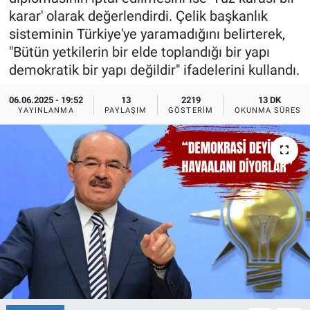
karar' olarak değerlendirdi. Çelik başkanlık
Ege'den Esintiler
İletişim
sisteminin Türkiye'ye yaramadığını belirterek,
"Bütün yetkilerin bir elde toplandığı bir yapı
Eğitim
demokratik bir yapı değildir" ifadelerini kullandı.
Eğlence
06.06.2025 - 19:52
13
2219
13 DK
YAYINLANMA
PAYLAŞIM
GÖSTERIM
OKUNMA SÜRESI
Ekonomi
Forum
Gerçeğin İzinde
Gün Başlıyor
Gün Bitiyor
Gün Ortası