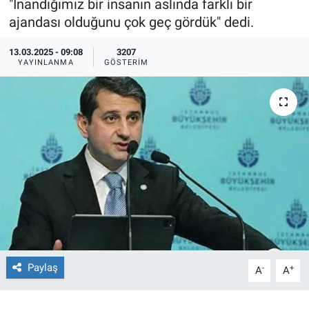
"İnandığımız bir insanın aslında farklı bir
ajandası olduğunu çok geç gördük" dedi.
Ege'den Esintiler
İletişim
13.03.2025 - 09:08
3207
Eğitim
YAYINLANMA
GÖSTERIM
Eğlence
Ekonomi
Forum
Gerçeğin İzinde
Gün Başlıyor
Paylaş
-
+
Gün Bitiyor
A
A
Gün Ortası