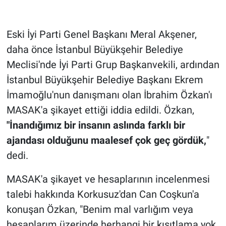
Gündem Özel
Eski İyi Parti Genel Başkanı Meral Akşener,
daha önce İstanbul Büyükşehir Belediye
Günün görüntüsü
Meclisi'nde İyi Parti Grup Başkanvekili, ardından
Haber
İstanbul Büyükşehir Belediye Başkanı Ekrem
İmamoğlu'nun danışmanı olan İbrahim Özkan'ı
İlan
MASAK'a şikayet ettiği iddia edildi. Özkan,
"İnandığımız bir insanın aslında farklı bir
Kimdir
ajandası olduğunu maalesef çok geç gördük,
"
Koronavirüs
dedi.
Kültür Sanat
MASAK'a şikayet ve hesaplarının incelenmesi
talebi hakkında Korkusuz'dan Can Coşkun'a
Ne demişti
konuşan Özkan, "Benim mal varlığım veya
hesaplarım üzerinde herhangi bir kısıtlama yok.