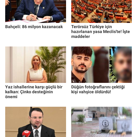
Bahçeli: 86 milyon kazanacak
Terörsüz Türkiye için
hazırlanan yasa Meclis'te! İşte
maddeler
Yaz ishallerine karşı güçlü bir
Düğün fotoğraflarını çektiği
kalkan: Çinko desteğinin
kişi vahşice öldürdü!
önemi