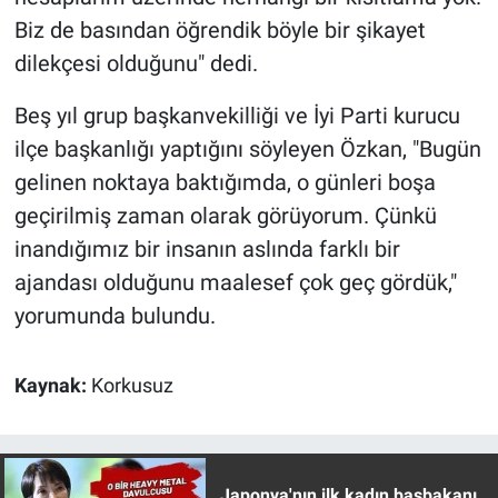
Nedir
Biz de basından öğrendik böyle bir şikayet
dilekçesi olduğunu" dedi.
Popüler
Beş yıl grup başkanvekilliği ve İyi Parti kurucu
Programlar
ilçe başkanlığı yaptığını söyleyen Özkan, "Bugün
Sağlık
gelinen noktaya baktığımda, o günleri boşa
geçirilmiş zaman olarak görüyorum. Çünkü
Spor
inandığımız bir insanın aslında farklı bir
ajandası olduğunu maalesef çok geç gördük,"
Teknoloji
yorumunda bulundu.
Türkiye'nin Geleceği
Kaynak:
Korkusuz
Türkiye'nin Gündemi
Yerel Gündem
Japonya'nın ilk kadın başbakanı