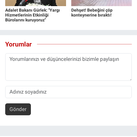
Adalet Bakanı Gürlek: "Yargı
Dehşet! Bebeğini çöp
Hizmetlerinin Etkinliği
konteynerine bıraktı!
Bürolarını kuruyoruz"
Yorumlar
Gönder