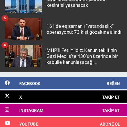
kesintisi yaşanacak
5
16 ilde eş zamanlı “vatandaşlık”
operasyonu: 73 kişi gözaltına alındı
6
MHP’li Feti Yıldız: Kanun teklifinin
Gazi Meclis'te 430’un üzerinde bir
kabulle kanunlaşacağı
görülmektedir
FACEBOOK
BEĞEN
X
TAKIP ET
INSTAGRAM
TAKIP ET
YOUTUBE
ABONE OL