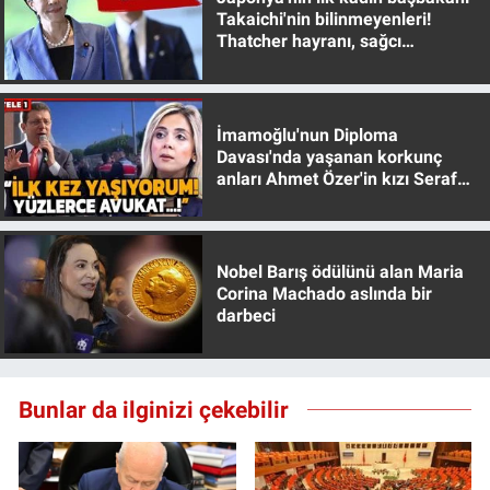
Yerel Yaşam
Takaichi'nin bilinmeyenleri!
Thatcher hayranı, sağcı
muhafazakar
Canlı Yayın
İmamoğlu'nun Diploma
Davası'nda yaşanan korkunç
anları Ahmet Özer'in kızı Seraf
Özer anlattı!
Nobel Barış ödülünü alan Maria
Corina Machado aslında bir
darbeci
Bunlar da ilginizi çekebilir