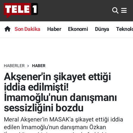
Anında Manşet
Son Dakika
Nöbetçi Eczaneler
Son Dakika
Haber
Ekonomi
Dünya
Teknolo
Başka Sohbetler
Haber
Hava Durumu
Belgesel
Ekonomi
Namaz Vakitleri
HABERLER
HABER
Bilim turu
Dünya
Trafik Durumu
Akşener'in şikayet ettiği
Bilim ve Teknoloji Evreni
Teknoloji
Süper Lig Puan Durumu ve Fikstür
iddia edilmişti!
İmamoğlu'nun danışmanı
Doğa Konuşuyor
Sağlık
Tüm Manşetler
sessizliğini bozdu
Dünya
Spor
Son Dakika Haberleri
Meral Akşener'in MASAK'a şikayet ettiği iddia
edilen İmamoğlu'nun danışmanı Özkan
Ege Saati
Yayın Akışı
Haber Arşivi